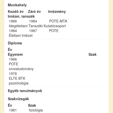
Munkahely
Kezdő év
Záró év
Intézmény
Intézet, tanszék
1966
1984
POTE-MTA
Idegélettani Tanszéki Kutatócsoport
1984
1987
POTE
Élettani Intézet
Diploma
Év
Egyetem
Szak
1966
POTE
orvostudomány
1976
ELTE BTK
pszichológia
Egyéb tanulmányok
Szakvizsgák
Év
Szak
1981
fiziológia