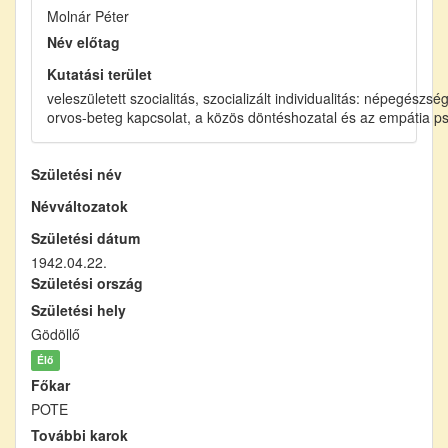
Molnár Péter
Név előtag
Kutatási terület
veleszületett szocialitás, szocializált individualitás: népegész
orvos-beteg kapcsolat, a közös döntéshozatal és az empátia psz
Születési név
Névváltozatok
Születési dátum
1942.04.22.
Születési ország
Születési hely
Gödöllő
Élő
Főkar
POTE
További karok