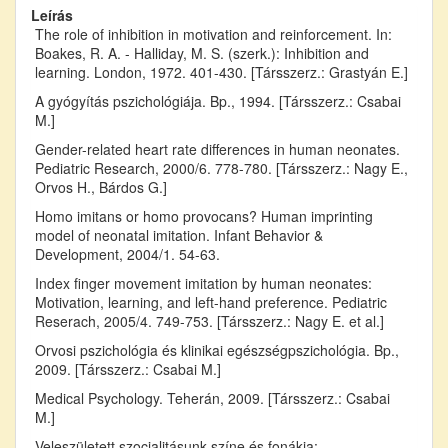
Leírás
The role of inhibition in motivation and reinforcement. In:
Boakes, R. A. - Halliday, M. S. (szerk.): Inhibition and
learning. London, 1972. 401-430. [Társszerz.: Grastyán E.]
A gyógyítás pszichológiája. Bp., 1994. [Társszerz.: Csabai
M.]
Gender-related heart rate differences in human neonates.
Pediatric Research, 2000/6. 778-780. [Társszerz.: Nagy E.,
Orvos H., Bárdos G.]
Homo imitans or homo provocans? Human imprinting
model of neonatal imitation. Infant Behavior &
Development, 2004/1. 54-63.
Index finger movement imitation by human neonates:
Motivation, learning, and left-hand preference. Pediatric
Reserach, 2005/4. 749-753. [Társszerz.: Nagy E. et al.]
Orvosi pszichológia és klinikai egészségpszichológia. Bp.,
2009. [Társszerz.: Csabai M.]
Medical Psychology. Teherán, 2009. [Társszerz.: Csabai
M.]
Veleszületett szocialitásunk színe és fonákja: