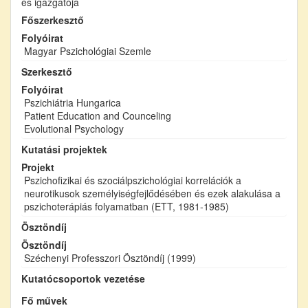
és igazgatója
Főszerkesztő
Folyóirat
Magyar Pszichológiai Szemle
Szerkesztő
Folyóirat
Pszichiátria Hungarica
Patient Education and Counceling
Evolutional Psychology
Kutatási projektek
Projekt
Pszichofizikai és szociálpszichológiai korrelációk a
neurotikusok személyiségfejlődésében és ezek alakulása a
pszichoterápiás folyamatban (ETT, 1981-1985)
Ösztöndíj
Ösztöndíj
Széchenyi Professzori Ösztöndíj (1999)
Kutatócsoportok vezetése
Fő művek