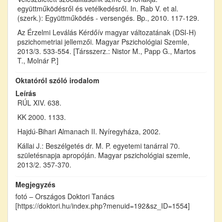
együttműködésről és vetélkedésről. In. Rab V. et al.
(szerk.): Együttműködés - versengés. Bp., 2010. 117-129.
Az Érzelmi Leválás Kérdőív magyar változatának (DSI-H)
pszichometriai jellemzői. Magyar Pszichológiai Szemle,
2013/3. 533-554. [Társszerz.: Nistor M., Papp G., Martos
T., Molnár P.]
Oktatóról szóló irodalom
Leírás
RÚL XIV. 638.
KK 2000. 1133.
Hajdú-Bihari Almanach II. Nyíregyháza, 2002.
Kállai J.: Beszélgetés dr. M. P. egyetemi tanárral 70.
születésnapja apropóján. Magyar pszichológiai szemle,
2013/2. 357-370.
Megjegyzés
fotó – Országos Doktori Tanács
[https://doktori.hu/index.php?menuid=192&sz_ID=1554]