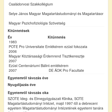
Családorvosi Szakkollégium
Selye János Magyar Magatartástudományi és Magatartásorvoslá
Magyar Pszichofiziológia Szövetség
Kitüntetések
Év
Kitüntetés
1983
POTE Pro Universitate Emlékérem ezüst fokozata
2006
Magyar Köztársasági Érdemrend Tisztikeresztje
2007
Ezüst Centenáriumi Bálint-emlékérem
2007
DE ÁOK Pro Facultate
Egyetemről távozás éve
Nyugdíjazás éve
Egyetemről távozás oka
SZOTE Ideg- és Elmegyógyászati Klinika, SOTE
Magatartástudományi Intézet, majd 1997-től a debreceni
egyetem Magatartástudományi Intézetének egyetemi tanára