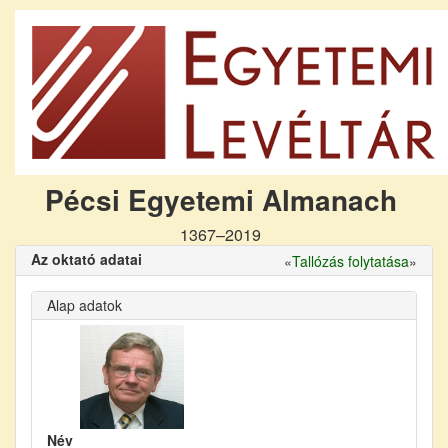
Pécsi Egyetemi Almanach
1367–2019
Az oktató adatai
«
Tallózás folytatása
»
Alap adatok
Név