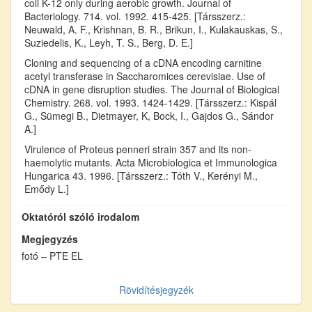
coli K-12 only during aerobic growth. Journal of
Bacteriology. 714. vol. 1992. 415-425. [Társszerz.:
Neuwald, A. F., Krishnan, B. R., Brikun, I., Kulakauskas, S.,
Suziedelis, K., Leyh, T. S., Berg, D. E.]
Cloning and sequencing of a cDNA encoding carnitine
acetyl transferase in Saccharomices cerevisiae. Use of
cDNA in gene disruption studies. The Journal of Biological
Chemistry. 268. vol. 1993. 1424-1429. [Társszerz.: Kispál
G., Sümegi B., Dietmayer, K, Bock, I., Gajdos G., Sándor
A.]
Virulence of Proteus penneri strain 357 and its non-
haemolytic mutants. Acta Microbiologica et Immunologica
Hungarica 43. 1996. [Társszerz.: Tóth V., Kerényi M.,
Emődy L.]
Oktatóról szóló irodalom
Megjegyzés
fotó – PTE EL
Rövidítésjegyzék