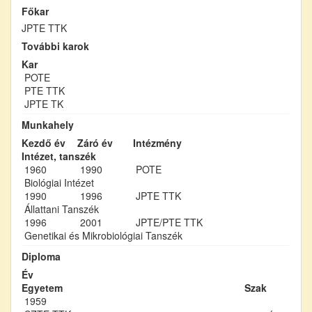
Főkar
JPTE TTK
További karok
Kar
POTE
PTE TTK
JPTE TK
Munkahely
Kezdő év
Záró év
Intézmény
Intézet, tanszék
1960
1990
POTE
Biológiai Intézet
1990
1996
JPTE TTK
Állattani Tanszék
1996
2001
JPTE/PTE TTK
Genetikai és Mikrobiológiai Tanszék
Diploma
Év
Egyetem
Szak
1959