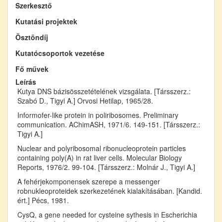
Szerkesztő
Kutatási projektek
Ösztöndíj
Kutatócsoportok vezetése
Fő művek
Leírás
Kutya DNS bázisösszetételének vizsgálata. [Társszerz.:
Szabó D., Tigyi A.] Orvosi Hetilap, 1965/28.
Informofer-like protein in poliribosomes. Preliminary
communication. AChimASH, 1971/6. 149-151. [Társszerz.:
Tigyi A.]
Nuclear and polyribosomal ribonucleoprotein particles
containing poly(A) in rat liver cells. Molecular Biology
Reports, 1976/2. 99-104. [Társszerz.: Molnár J., Tigyi A.]
A fehérjekomponensek szerepe a messenger
robnukleoproteidek szerkezetének kialakításában. [Kandid.
ért.] Pécs, 1981.
CysQ, a gene needed for cysteine sythesis in Escherichia