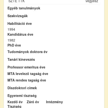
SZTE TTK
vegyész
Egyéb tanulmányok
Szakvizsgák
Habilitáció éve
1994
Kandidátus éve
1982
PhD éve
Tudományok doktora év
Tanári kinevezés
Professor emeritus éve
MTA levelező tagság éve
MTA rendes tagság éve
Díszdoktori címek
Egyetemi tisztség
Kezdő év
Záró év
Intézmény
Tisztség