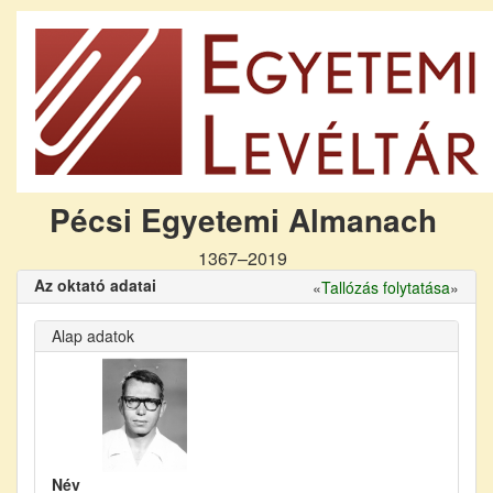
Pécsi Egyetemi Almanach
1367–2019
Az oktató adatai
«
Tallózás folytatása
»
Alap adatok
Név