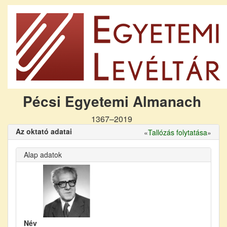
Pécsi Egyetemi Almanach
1367–2019
Az oktató adatai
«
Tallózás folytatása
»
Alap adatok
Név