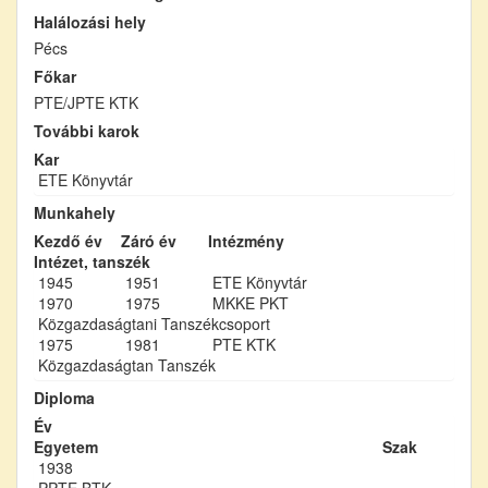
Halálozási hely
Pécs
Főkar
PTE/JPTE KTK
További karok
Kar
ETE Könyvtár
Munkahely
Kezdő év
Záró év
Intézmény
Intézet, tanszék
1945
1951
ETE Könyvtár
1970
1975
MKKE PKT
Közgazdaságtani Tanszékcsoport
1975
1981
PTE KTK
Közgazdaságtan Tanszék
Diploma
Év
Egyetem
Szak
1938
PPTE BTK