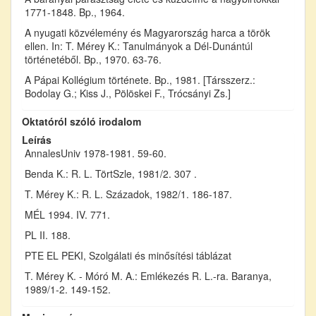
1771-1848. Bp., 1964.
A nyugati közvélemény és Magyarország harca a török
ellen. In: T. Mérey K.: Tanulmányok a Dél-Dunántúl
történetéből. Bp., 1970. 63-76.
A Pápai Kollégium története. Bp., 1981. [Társszerz.:
Bodolay G.; Kiss J., Pölöskei F., Trócsányi Zs.]
Oktatóról szóló irodalom
Leírás
AnnalesUniv 1978-1981. 59-60.
Benda K.: R. L. TörtSzle, 1981/2. 307 .
T. Mérey K.: R. L. Századok, 1982/1. 186-187.
MÉL 1994. IV. 771.
PL II. 188.
PTE EL PEKI, Szolgálati és minősítési táblázat
T. Mérey K. - Móró M. A.: Emlékezés R. L.-ra. Baranya,
1989/1-2. 149-152.