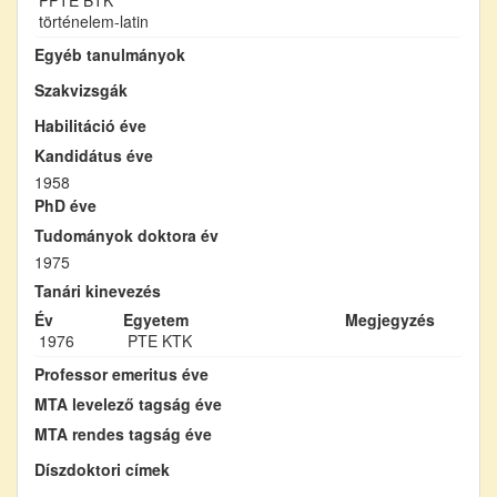
történelem-latin
Egyéb tanulmányok
Szakvizsgák
Habilitáció éve
Kandidátus éve
1958
PhD éve
Tudományok doktora év
1975
Tanári kinevezés
Év
Egyetem
Megjegyzés
1976
PTE KTK
Professor emeritus éve
MTA levelező tagság éve
MTA rendes tagság éve
Díszdoktori címek