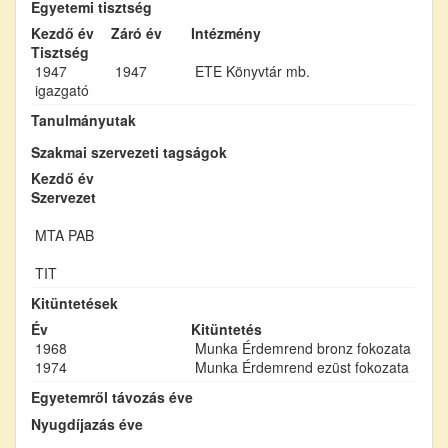
Egyetemi tisztség
Kezdő év
Záró év
Intézmény
Tisztség
1947
1947
ETE Könyvtár mb.
igazgató
Tanulmányutak
Szakmai szervezeti tagságok
Kezdő év
Szervezet
MTA PAB
TIT
Kitüntetések
Év
Kitüntetés
1968
Munka Érdemrend bronz fokozata
1974
Munka Érdemrend ezüst fokozata
Egyetemről távozás éve
Nyugdíjazás éve