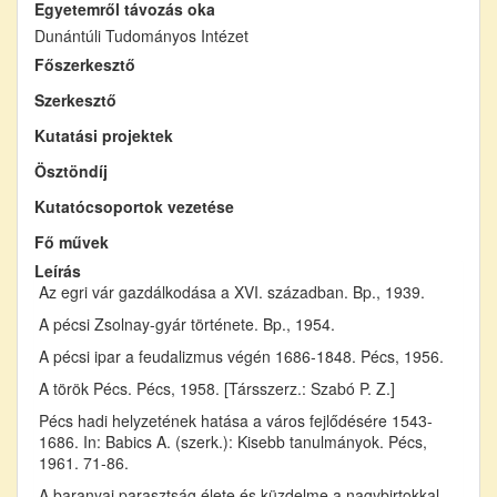
Egyetemről távozás oka
Dunántúli Tudományos Intézet
Főszerkesztő
Szerkesztő
Kutatási projektek
Ösztöndíj
Kutatócsoportok vezetése
Fő művek
Leírás
Az egri vár gazdálkodása a XVI. században. Bp., 1939.
A pécsi Zsolnay-gyár története. Bp., 1954.
A pécsi ipar a feudalizmus végén 1686-1848. Pécs, 1956.
A török Pécs. Pécs, 1958. [Társszerz.: Szabó P. Z.]
Pécs hadi helyzetének hatása a város fejlődésére 1543-
1686. In: Babics A. (szerk.): Kisebb tanulmányok. Pécs,
1961. 71-86.
A baranyai parasztság élete és küzdelme a nagybirtokkal