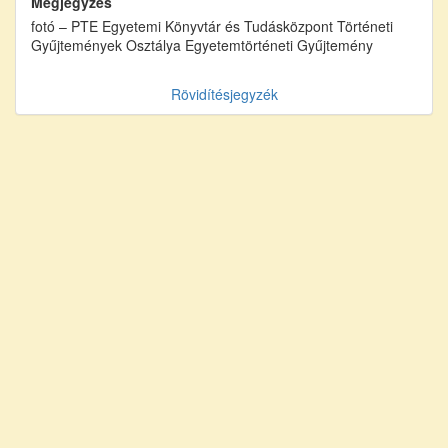
Megjegyzés
fotó – PTE Egyetemi Könyvtár és Tudásközpont Történeti
Gyűjtemények Osztálya Egyetemtörténeti Gyűjtemény
Rövidítésjegyzék