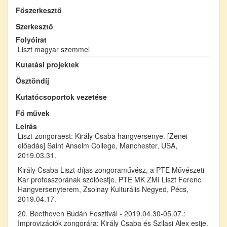
Főszerkesztő
Szerkesztő
Folyóirat
Liszt magyar szemmel
Kutatási projektek
Ösztöndíj
Kutatócsoportok vezetése
Fő művek
Leírás
Liszt-zongoraest: Király Csaba hangversenye. [Zenei
előadás] Saint Anselm College, Manchester, USA,
2019.03.31.
Király Csaba Liszt-díjas zongoraművész, a PTE Művészeti
Kar professzorának szólóestje. PTE MK ZMI Liszt Ferenc
Hangversenyterem, Zsolnay Kulturális Negyed, Pécs,
2019.04.17.
20. Beethoven Budán Fesztivál - 2019.04.30-05.07.:
Improvizációk zongorára: Király Csaba és Szilasi Alex estje.