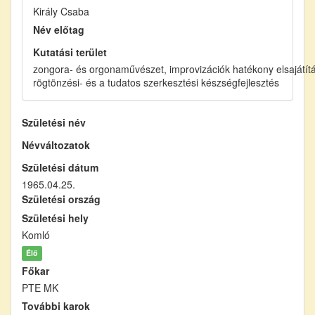
Király Csaba
Név előtag
Kutatási terület
zongora- és orgonaművészet, improvizációk hatékony elsajátít
rögtönzési- és a tudatos szerkesztési készségfejlesztés
Születési név
Névváltozatok
Születési dátum
1965.04.25.
Születési ország
Születési hely
Komló
Élő
Főkar
PTE MK
További karok