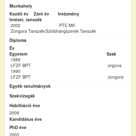
Munkahely
Kezdő év
Záró év
Intézmény
Intézet, tanszék
2002
PTE MK
Zongora Tanszék/Szólóhangszerek Tanszék
Diploma
Év
Egyetem
Szak
1989
LFZF BPT
orgona
1990
LFZF BPT
zongora
Egyéb tanulmányok
Szakvizsgák
Habilitáció éve
2009
Kandidátus éve
PhD éve
2003