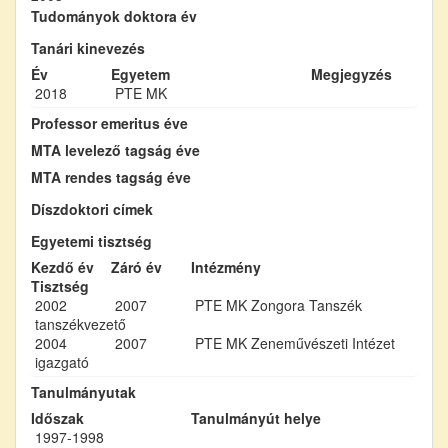
Tudományok doktora év
Tanári kinevezés
Év
Egyetem
Megjegyzés
2018
PTE MK
Professor emeritus éve
MTA levelező tagság éve
MTA rendes tagság éve
Díszdoktori címek
Egyetemi tisztség
Kezdő év
Záró év
Intézmény
Tisztség
2002
2007
PTE MK Zongora Tanszék
tanszékvezető
2004
2007
PTE MK Zeneművészeti Intézet
igazgató
Tanulmányutak
Időszak
Tanulmányút helye
1997-1998