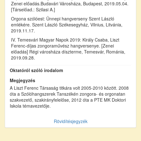
Zenei előadás.Budavári Városháza, Budapest, 2019.05.04.
[Társelőad.: Szilasi A.]
Orgona szólóest: Ünnepi hangverseny Szent László
emlékére. Szent László Székesegyház, Vilnius, Litvánia,
2019.11.17.
IV. Temesvári Magyar Napok 2019: Király Csaba, Liszt
Ferenc-díjas zongoraművész hangversenye. [Zenei
előadás] Régi városháza díszterme, Temesvár, Románia,
2019.09.28.
Oktatóról szóló irodalom
Megjegyzés
A Liszt Ferenc Társaság titkára volt 2005-2010 között. 2008
óta a Szólóhangszerek Tanszékén zongora- és orgonatan
szakvezető, szakirányfelelőse, 2012 óta a PTE MK Doktori
Iskola témavezetője.
Rövidítésjegyzék