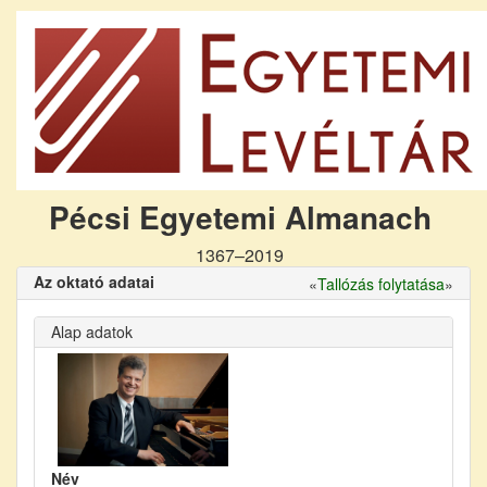
Pécsi Egyetemi Almanach
1367–2019
Az oktató adatai
«
Tallózás folytatása
»
Alap adatok
Név