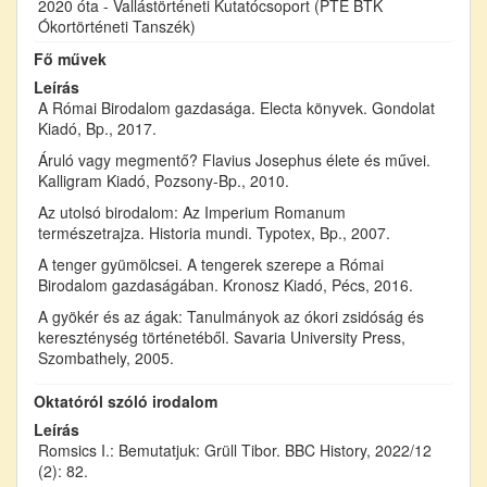
2020 óta - Vallástörténeti Kutatócsoport (PTE BTK
Ókortörténeti Tanszék)
Fő művek
Leírás
A Római Birodalom gazdasága. Electa könyvek. Gondolat
Kiadó, Bp., 2017.
Áruló vagy megmentő? Flavius Josephus élete és művei.
Kalligram Kiadó, Pozsony-Bp., 2010.
Az utolsó birodalom: Az Imperium Romanum
természetrajza. Historia mundi. Typotex, Bp., 2007.
A tenger gyümölcsei. A tengerek szerepe a Római
Birodalom gazdaságában. Kronosz Kiadó, Pécs, 2016.
A gyökér és az ágak: Tanulmányok az ókori zsidóság és
kereszténység történetéből. Savaria University Press,
Szombathely, 2005.
Oktatóról szóló irodalom
Leírás
Romsics I.: Bemutatjuk: Grüll Tibor. BBC History, 2022/12
(2): 82.