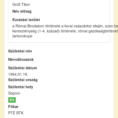
Grüll Tibor
Név előtag
Kutatási terület
a Római Birodalom története a korai császárkor idején, ezen be
kereszténység (1-4. század) története, római gazdaságtörténet
tartományai
Születési név
Névváltozatok
Születési dátum
1964.01.18.
Születési ország
Születési hely
Sopron
Élő
Főkar
PTE BTK