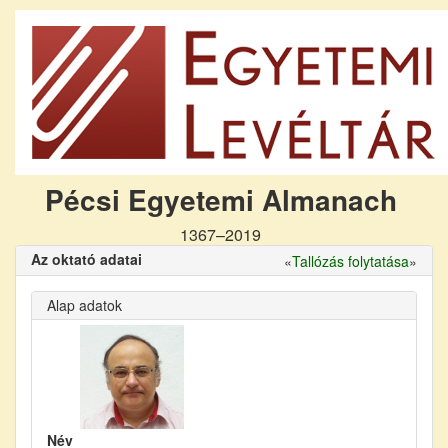
Pécsi Egyetemi Almanach
1367–2019
Az oktató adatai
«
Tallózás folytatása
»
Alap adatok
Név