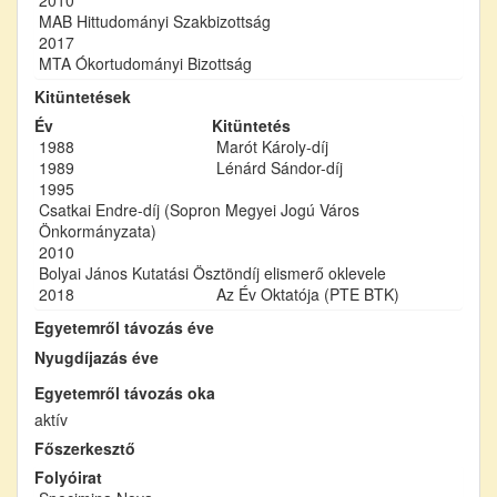
MAB Hittudományi Szakbizottság
2017
MTA Ókortudományi Bizottság
Kitüntetések
Év
Kitüntetés
1988
Marót Károly-díj
1989
Lénárd Sándor-díj
1995
Csatkai Endre-díj (Sopron Megyei Jogú Város
Önkormányzata)
2010
Bolyai János Kutatási Ösztöndíj elismerő oklevele
2018
Az Év Oktatója (PTE BTK)
Egyetemről távozás éve
Nyugdíjazás éve
Egyetemről távozás oka
aktív
Főszerkesztő
Folyóirat