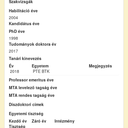
Szakvizsgák
Habilitáció éve
2004
Kandidátus éve
PhD éve
1998
Tudományok doktora év
2017
Tanári kinevezés
Év
Egyetem
Megjegyzés
2018
PTE BTK
Professor emeritus éve
MTA levelező tagság éve
MTA rendes tagság éve
Díszdoktori címek
Egyetemi tisztség
Kezdő év
Záró év
Intézmény
Tisztség