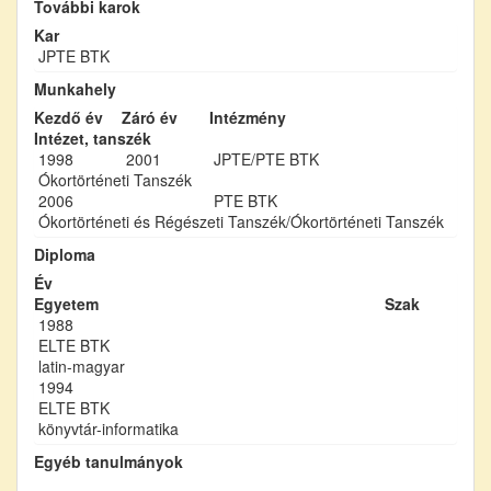
További karok
Kar
JPTE BTK
Munkahely
Kezdő év
Záró év
Intézmény
Intézet, tanszék
1998
2001
JPTE/PTE BTK
Ókortörténeti Tanszék
2006
PTE BTK
Ókortörténeti és Régészeti Tanszék/Ókortörténeti Tanszék
Diploma
Év
Egyetem
Szak
1988
ELTE BTK
latin-magyar
1994
ELTE BTK
könyvtár-informatika
Egyéb tanulmányok