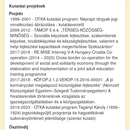
Kutatási projektek
Projekt
1999–2001 - OTKA kutatási program: Néprajzi tárgyak jogi
vonatkozású ábrázolása - kutatásvezető
2009-2012 - TÁMOP 5.4.4. „TÉRSÉG-KÖZÖSSÉG-
MINŐSÉG – Szociális képzések fejlesztése, szakemberek
képzése, továbbképzése és készségfejlesztése, valamint a
helyi fejlesztési kapacitások megerősítése Szekszárdon”
2017-2018 - RE.MISE Interreg V-A Hungary-Croatia Co-
operation (2014 – 2020) Cross-border co-operation for the
development of social and solidarity economy through the
elaboration and implementation of a joint adult education
training programme
2017-2018 - KÖFOP-2.1.2-VEKOP-15-2016-00001: „A jó
kormányzást megalapozó közszolgálat-fejlesztés” (Nemzeti
Közszolgálati Egyetem–Szegedi Tudományegyetem) A
hivatásrendek történetének vizsgálata az
igazságszolgáltatásban és a közigazgatásban.
2019-2023 - OTKA-kutatási program:Tagányi Károly (1856–
1924) jogszokásgyűjtő programja és hagyatékának
tudománytörténeti jelentősége (szenior kutató)
Ösztöndíj