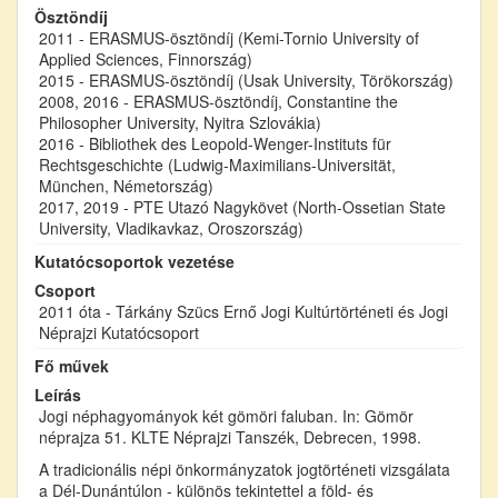
Ösztöndíj
2011 - ERASMUS-ösztöndíj (Kemi-Tornio University of
Applied Sciences, Finnország)
2015 - ERASMUS-ösztöndíj (Usak University, Törökország)
2008, 2016 - ERASMUS-ösztöndíj, Constantine the
Philosopher University, Nyitra Szlovákia)
2016 - Bibliothek des Leopold-Wenger-Instituts für
Rechtsgeschichte (Ludwig-Maximilians-Universität,
München, Németország)
2017, 2019 - PTE Utazó Nagykövet (North-Ossetian State
University, Vladikavkaz, Oroszország)
Kutatócsoportok vezetése
Csoport
2011 óta - Tárkány Szücs Ernő Jogi Kultúrtörténeti és Jogi
Néprajzi Kutatócsoport
Fő művek
Leírás
Jogi néphagyományok két gömöri faluban. In: Gömör
néprajza 51. KLTE Néprajzi Tanszék, Debrecen, 1998.
A tradicionális népi önkormányzatok jogtörténeti vizsgálata
a Dél-Dunántúlon - különös tekintettel a föld- és