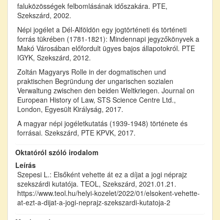
faluközösségek felbomlásának időszakára. PTE,
Szekszárd, 2002.
Népi jogélet a Dél-Alföldön egy jogtörténeti és történeti
forrás tükrében (1781-1821): Mindennapi jegyzőkönyvek a
Makó Városában előfordult ügyes bajos állapotokról. PTE
IGYK, Szekszárd, 2012.
Zoltán Magyarys Rolle in der dogmatischen und
praktischen Begründung der ungarischen sozialen
Verwaltung zwischen den beiden Weltkriegen. Journal on
European History of Law, STS Science Centre Ltd.,
London, Egyesült Királyság, 2017.
A magyar népi jogéletkutatás (1939-1948) története és
forrásai. Szekszárd, PTE KPVK, 2017.
Oktatóról szóló irodalom
Leírás
Szepesi L.: Elsőként vehette át ez a díjat a jogi néprajz
szekszárdi kutatója. TEOL, Szekszárd, 2021.01.21.
https://www.teol.hu/helyi-kozelet/2022/01/elsokent-vehette-
at-ezt-a-dijat-a-jogi-neprajz-szekszardi-kutatoja-2