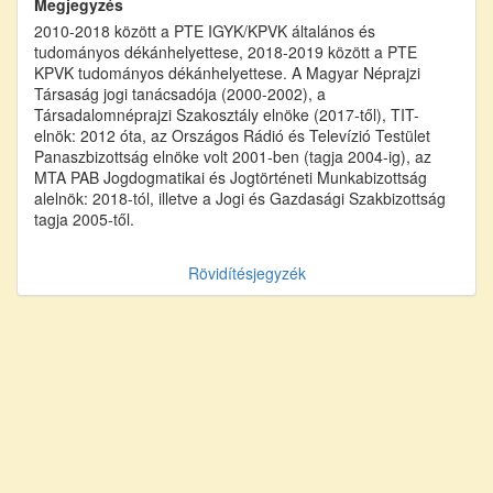
Megjegyzés
2010-2018 között a PTE IGYK/KPVK általános és
tudományos dékánhelyettese, 2018-2019 között a PTE
KPVK tudományos dékánhelyettese. A Magyar Néprajzi
Társaság jogi tanácsadója (2000-2002), a
Társadalomnéprajzi Szakosztály elnöke (2017-től), TIT-
elnök: 2012 óta, az Országos Rádió és Televízió Testület
Panaszbizottság elnöke volt 2001-ben (tagja 2004-ig), az
MTA PAB Jogdogmatikai és Jogtörténeti Munkabizottság
alelnök: 2018-tól, illetve a Jogi és Gazdasági Szakbizottság
tagja 2005-től.
Rövidítésjegyzék