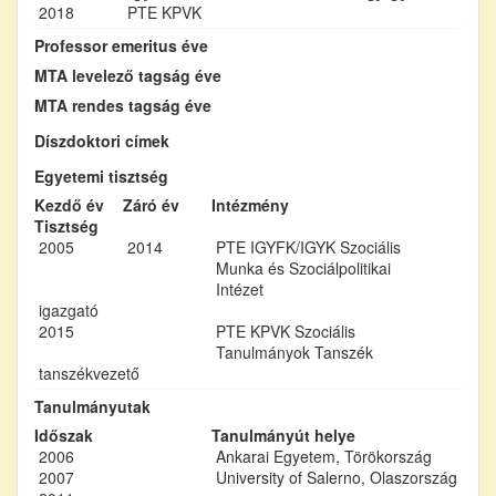
2018
PTE KPVK
Professor emeritus éve
MTA levelező tagság éve
MTA rendes tagság éve
Díszdoktori címek
Egyetemi tisztség
Kezdő év
Záró év
Intézmény
Tisztség
2005
2014
PTE IGYFK/IGYK Szociális
Munka és Szociálpolitikai
Intézet
igazgató
2015
PTE KPVK Szociális
Tanulmányok Tanszék
tanszékvezető
Tanulmányutak
Időszak
Tanulmányút helye
2006
Ankarai Egyetem, Törökország
2007
University of Salerno, Olaszország