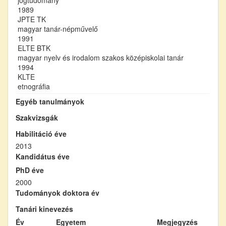
1989
JPTE TK
magyar tanár-népművelő
1991
ELTE BTK
magyar nyelv és irodalom szakos középiskolai tanár
1994
KLTE
etnográfia
Egyéb tanulmányok
Szakvizsgák
Habilitáció éve
2013
Kandidátus éve
PhD éve
2000
Tudományok doktora év
Tanári kinevezés
Év
Egyetem
Megjegyzés