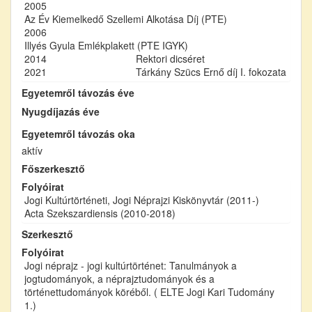
2005
Az Év Kiemelkedő Szellemi Alkotása Díj (PTE)
2006
Illyés Gyula Emlékplakett (PTE IGYK)
2014
Rektori dicséret
2021
Tárkány Szücs Ernő díj I. fokozata
Egyetemről távozás éve
Nyugdíjazás éve
Egyetemről távozás oka
aktív
Főszerkesztő
Folyóirat
Jogi Kultúrtörténeti, Jogi Néprajzi Kiskönyvtár (2011-)
Acta Szekszardiensis (2010-2018)
Szerkesztő
Folyóirat
Jogi néprajz - jogi kultúrtörténet: Tanulmányok a
jogtudományok, a néprajztudományok és a
történettudományok köréből. ( ELTE Jogi Kari Tudomány
1.)