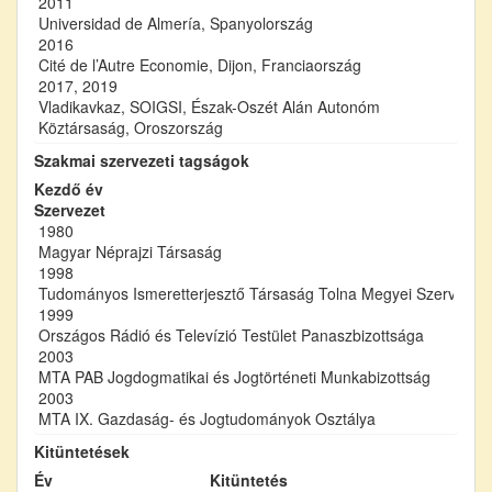
2011
Universidad de Almería, Spanyolország
2016
Cité de l’Autre Economie, Dijon, Franciaország
2017, 2019
Vladikavkaz, SOIGSI, Észak-Oszét Alán Autonóm
Köztársaság, Oroszország
Szakmai szervezeti tagságok
Kezdő év
Szervezet
1980
Magyar Néprajzi Társaság
1998
Tudományos Ismeretterjesztő Társaság Tolna Megyei Szervezet
1999
Országos Rádió és Televízió Testület Panaszbizottsága
2003
MTA PAB Jogdogmatikai és Jogtörténeti Munkabizottság
2003
MTA IX. Gazdaság- és Jogtudományok Osztálya
Kitüntetések
Év
Kitüntetés