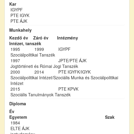
Kar
IGYPF
PTE IGYK
PTE ÁJK
Munkahely
Kezdő év
Záró év
Intézmény
Intézet, tanszék
1995
1999
IGYPF
Szociálpolitikai Tanszék
1997
JPTE/PTE ÁJK
Jogtörténeti és Római Jogi Tanszék
2000
2014
PTE IGYFK/IGYK
Szociálpolitikai Intézet/Szociális Munka és Szociálpolitikai
Intézet
2015
PTE KPVK
Szociális Tanulmányok Tanszék
Diploma
Év
Egyetem
Szak
1984
ELTE ÁJK
jogtudomány