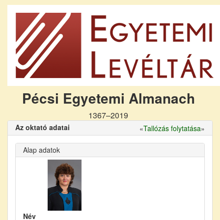
Pécsi Egyetemi Almanach
1367–2019
Az oktató adatai
«
Tallózás folytatása
»
Alap adatok
Név