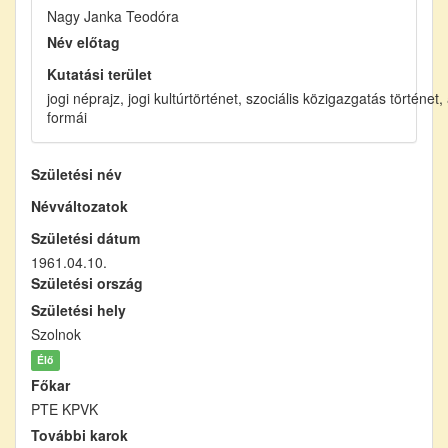
Nagy Janka Teodóra
Név előtag
Kutatási terület
jogi néprajz, jogi kultúrtörténet, szociális közigazgatás történet
formái
Születési név
Névváltozatok
Születési dátum
1961.04.10.
Születési ország
Születési hely
Szolnok
Élő
Főkar
PTE KPVK
További karok