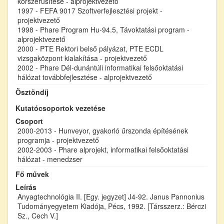
korszerűsítése - alprojektvezető
1997 - FEFA 9017 Szoftverfejlesztési projekt -
projektvezető
1998 - Phare Program Hu-94.5, Távoktatási program -
alprojektvezető
2000 - PTE Rektori belső pályázat, PTE ECDL
vizsgaközpont kialakítása - projektvezető
2002 - Phare Dél-dunántúli informatikai felsőoktatási
hálózat továbbfejlesztése - alprojektvezető
Ösztöndíj
Kutatócsoportok vezetése
Csoport
2000-2013 - Hunveyor, gyakorló űrszonda építésének
programja - projektvezető
2002-2003 - Phare alprojekt, informatikai felsőoktatási
hálózat - menedzser
Fő művek
Leírás
Anyagtechnológia II. [Egy. jegyzet] J4-92. Janus Pannonius
Tudományegyetem Kiadója, Pécs, 1992. [Társszerz.: Bérczi
Sz., Cech V.]