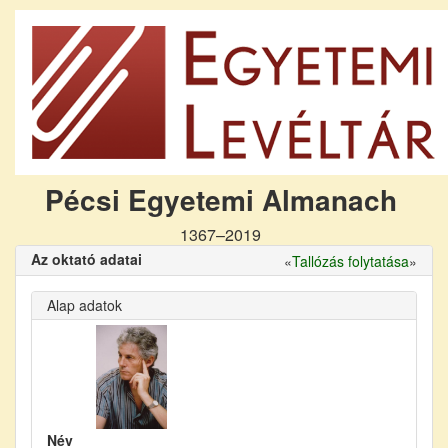
Pécsi Egyetemi Almanach
1367–2019
Az oktató adatai
«
Tallózás folytatása
»
Alap adatok
Név