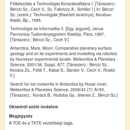
Fölkészülés a Technológiai Korszakváltásra I. [Társszerz.:
Bérczi Sz., Cech V., Sz. Fabriczy A., Schiller I.] In: Bérczi
Sz. (szerk.): Technológiák [Kisérleti tankönyv]. Keraban
Kiadó, Bp., 1995.
Technológia és Informatika II. [Egy. jegyzet]. Janus
Pannonius Tudományegyetem Kiadója, Pécs, 1997.
[Társszerz.: Bérczi Sz., Cech V.]
Antarctica, Mars, Moon: Comparative planetary surface
geology and on ite experiments and modelling via robotics
by Hunveyor experimental lander. Meteoritics & Planetary
Science, 2001/36, Suppl. A77. [Társszerz.: Bérczi Sz.,
Kovács Zs., Földi T., Kabai S., Sándor V., Cech V., Roskó
F.]
Search for ice meteorite in Antarctica by Husar rover.
Meteoritics & Planetary Science, 2008/43 (7): A183.
[Társszerz.: Kovács B., Hudoba Gy., Istenes Z., Bérczi Sz.]
Oktatóról szóló irodalom
Megjegyzés
A TOE és a TKTE vezetőségi tagja.