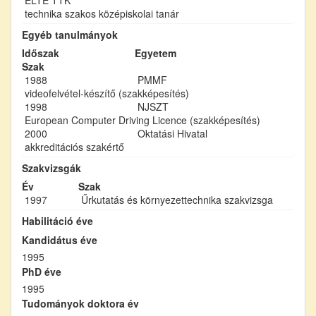
technika szakos középiskolai tanár
Egyéb tanulmányok
Időszak
Egyetem
Szak
1988
PMMF
videofelvétel-készítő (szakképesítés)
1998
NJSZT
European Computer Driving Licence (szakképesítés)
2000
Oktatási Hivatal
akkreditációs szakértő
Szakvizsgák
Év
Szak
1997
Űrkutatás és környezettechnika szakvizsga
Habilitáció éve
Kandidátus éve
1995
PhD éve
1995
Tudományok doktora év