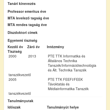
Tanári kinevezés
Professor emeritus éve
MTA levelező tagság éve
MTA rendes tagság éve
Díszdoktori címek
Egyetemi tisztség
Kezdő év
Záró év
Intézmény
Tisztség
2000
2013
PTE TTK Informatika és
Általános Technika
Tanszék/Információtechnológia
és Ált. Technika Tanszék
tanszékvezető
2005
PTE TTK FEEFI/FEEK
Távoktatás és
Médiainformatika Tanszék
tanszékvezető
Tanulmányutak
Időszak
Tanulmányút helye