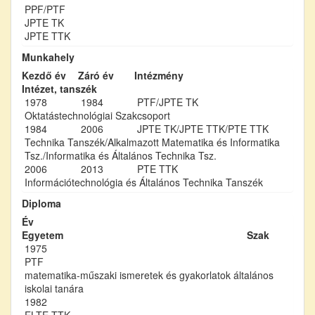
PPF/PTF
JPTE TK
JPTE TTK
Munkahely
Kezdő év
Záró év
Intézmény
Intézet, tanszék
1978
1984
PTF/JPTE TK
Oktatástechnológiai Szakcsoport
1984
2006
JPTE TK/JPTE TTK/PTE TTK
Technika Tanszék/Alkalmazott Matematika és Informatika
Tsz./Informatika és Általános Technika Tsz.
2006
2013
PTE TTK
Információtechnológia és Általános Technika Tanszék
Diploma
Év
Egyetem
Szak
1975
PTF
matematika-műszaki ismeretek és gyakorlatok általános
iskolai tanára
1982
ELTE TTK