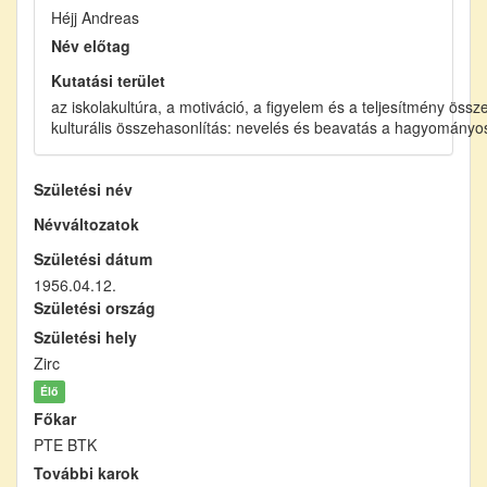
Héjj Andreas
Név előtag
Kutatási terület
az iskolakultúra, a motiváció, a figyelem és a teljesítmény ö
kulturális összehasonlítás: nevelés és beavatás a hagyomány
Születési név
Névváltozatok
Születési dátum
1956.04.12.
Születési ország
Születési hely
Zirc
Élő
Főkar
PTE BTK
További karok