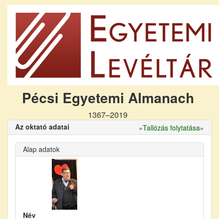
Pécsi Egyetemi Almanach
1367–2019
Az oktató adatai
«
Tallózás folytatása
»
Alap adatok
Név