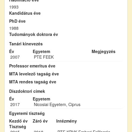
1993
Kandidátus éve
PhD éve
1988
Tudományok doktora év
Tanári kinevezés
Év
Egyetem
Megjegyzés
2007
PTE FEEK
Professor emeritus éve
MTA levelező tagság éve
MTA rendes tagság éve
Díszdoktori címek
Év
Egyetem
2017
Nicosiai Egyetem, Ciprus
Egyetemi tisztség
Kezdő év
Záró év
Intézmény
Tisztség
2015
2018
PTE KPVK Emberi Erőforrás