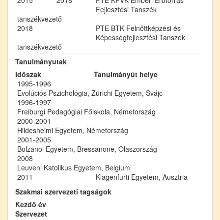
Fejlesztési Tanszék
tanszékvezető
2018
PTE BTK Felnőttképzési és
Képességfejlesztési Tanszék
tanszékvezető
Tanulmányutak
Időszak
Tanulmányút helye
1995-1996
Evolúciós Pszichológia, Zürichi Egyetem, Svájc
1996-1997
Freiburgi Pedagógiai Főiskola, Németország
2000-2001
Hildesheimi Egyetem, Németország
2001-2005
Bolzanoi Egyetem, Bressanone, Olaszország
2008
Leuveni Katolikus Egyetem, Belgium
2011
Klagenfurti Egyetem, Ausztria
Szakmai szervezeti tagságok
Kezdő év
Szervezet