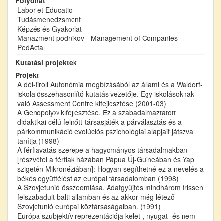
Folyóirat
Labor et Educatio
Tudásmenedzsment
Képzés és Gyakorlat
Manazment podnikov - Management of Companies
PedActa
Kutatási projektek
Projekt
A dél-tiroli Autonómia megbízásából az állami és a Waldorf-
iskola összehasonlító kutatás vezetője. Egy iskolásoknak
való Assessment Centre kifejlesztése (2001-03)
A Genopoly© kifejlesztése. Ez a szabadalmaztatott
didaktikai célú felnőtt-társasjáték a párválasztás és a
párkommunikáció evolúciós pszichológiai alapjait játszva
tanítja (1998)
A férfiavatás szerepe a hagyományos társadalmakban
[részvétel a férfiak házában Pápua Új-Guineában és Yap
szigetén Mikronéziában]: Hogyan segíthetné ez a nevelés a
békés együttélést az európai társadalomban (1998)
A Szovjetunió összeomlása. Adatgyűjtés mindhárom frissen
felszabadult balti államban és az akkor még létező
Szovjetunió európai köztársaságaiban. (1991)
Európa szubjektív reprezentációja kelet-, nyugat- és nem