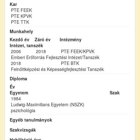
Kar
PTE FEEK
PTE KPVK
PTE TTK
Munkahely
Kezdő év
Záró év
Intézmény
Intézet, tanszék
2006
2018
PTE FEEK/KPVK
Emberi Erőforrás Fejlesztési Intézet/Tanszék
2018
PTE BTK
Felnőttképzési és Képességfejlesztési Tanszék
Diploma
Év
Egyetem
Szak
1984
Ludwig-Maximilians Egyetem (NSZK)
pszichológia
Egyéb tanulmányok
Szakvizsgák
Habilitáció éve