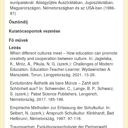
európaiaknál. Adatgyűjtés Ausztráliában, Jugoszláviában,
Magyarországon, Németországban és az USA-ban (1986-
87)
Ösztöndíj
Kutatócsoportok vezetése
Fő művek
Leírás
When different cultures meet – How education can promote
creativity and cooperation between culture. In: Jagielska,
K., Mróz, A., Pikula, N. G. (szerk.): Challenges of Modern
Education. Education-Teacher-Learner. Wydawnictwo A.
Marszalek, Torun, Lengyelország, 2021. 13-26.
Evolutionäre Ästhetik als bare Münze – Zahlt sich
Schönheit aus? In: Schwender, C., Lange, B. P., Schwarz,
S. (szerk.): Pabst Science Publishers. Lengerich,
Németország, 2017. 185-196.
Empirische Methoden zur Erfassung der Schulkultur. In:
Seibert, N. (szerk.): Anspruch Schulkultur. Klinkhardt, Bad
Heilbrunn, Németország, 1997. 97-118.
Traumpartner, Evolutionspsychologie der Partnerwahl.