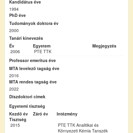
Kandidátus éve
1994
PhD éve
Tudományok doktora év
2000
Tanári kinevezés
Év
Egyetem
Megjegyzés
2006
PTE TTK
Professor emeritus éve
MTA levelező tagság éve
2016
MTA rendes tagság éve
2022
Díszdoktori címek
Egyetemi tisztség
Kezdő év
Záró év
Intézmény
Tisztség
2015
PTE TTK Analitikai és
Környezeti Kémia Tanszék