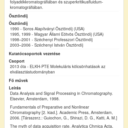
folyadékkromatográfiában és szuperkritikusfluidum-
kromatográfiában.
Ösztöndíj
Ösztöndíj
1990 - Soros Alapítványi Ösztöndíj (USA)
1995, 1999 - Magyar Állami Eötvös Ösztöndíj (USA)
1998–2001 - Széchenyi Professzori Ösztöndíj
2003–2006 - Széchenyi István Ösztöndíj
Kutatócsoportok vezetése
Csoport
2013 óta - ELKH-PTE Molekuláris kölcsönhatások az
elválasztástudományban
Fő művek
Leírás
Data Analysis and Signal Processing in Chromatography.
Elsevier, Amsterdam, 1998.
Fundamentals of Preparative and Nonlinear
Chromatography [2. kiad.]. Academic Press, Amsterdam,
2006. [Társszerz.: Guiochon, G., Shirazi, D. G., Katti, A. M.]
The myth of data acquisition rate. Analytica Chmica Acta,