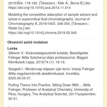
2015/854. 178-182. [Társszerz.: Kilár A., Boros B.] doi:
https://doi.org/10.1016/j.aca.2014.11.014
Modeling the competitive adsorption of sample solvent and
solute in supercritical fluid chromatography. Journal of
Chromatography A, 2019/1603. 348-354. [Társszerz.:
Rédei Cs.] doi:
https://doi.org/10.1016/j.chroma.2019.05.045
Oktatóról szóló irodalom
Leírás
Silberer V.: Kíváncsiságvezérelt kutatás. Beszélgetés
Felinger Attila Széchenyi-díjas professzorral. Magyar
Kémikusok Lapja, 2019/74 (1): 18-19.
Szegedi I.: Mindennap teljesen újat tenni. Interjú Felinger
Attila vegyészmérnök akadémikussal. Innotéka,
2020.06.03-07.
Putting Theory Into Practice. Sitting Down With… Attila
Felinger, Professor of Analytical Chemistry, University of
Pécs, Hungary. The Analytical Scientist, 2017/szeptember,
50-51.