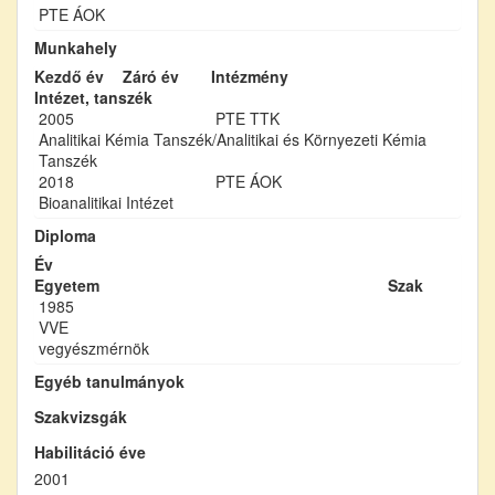
PTE ÁOK
Munkahely
Kezdő év
Záró év
Intézmény
Intézet, tanszék
2005
PTE TTK
Analitikai Kémia Tanszék/Analitikai és Környezeti Kémia
Tanszék
2018
PTE ÁOK
Bioanalitikai Intézet
Diploma
Év
Egyetem
Szak
1985
VVE
vegyészmérnök
Egyéb tanulmányok
Szakvizsgák
Habilitáció éve
2001