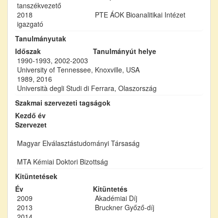
tanszékvezető
2018
PTE ÁOK Bioanalitikai Intézet
igazgató
Tanulmányutak
Időszak
Tanulmányút helye
1990-1993, 2002-2003
University of Tennessee, Knoxville, USA
1989, 2016
Università degli Studi di Ferrara, Olaszország
Szakmai szervezeti tagságok
Kezdő év
Szervezet
Magyar Elválasztástudományi Társaság
MTA Kémiai Doktori Bizottság
Kitüntetések
Év
Kitüntetés
2009
Akadémiai Díj
2013
Bruckner Győző-díj
2014