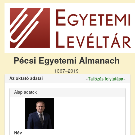
Pécsi Egyetemi Almanach
1367–2019
Az oktató adatai
«
Tallózás folytatása
»
Alap adatok
Név