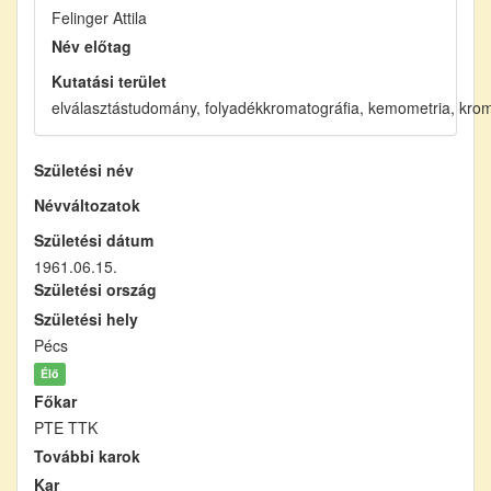
Felinger Attila
Név előtag
Kutatási terület
elválasztástudomány, folyadékkromatográfia, kemometria, krom
Születési név
Névváltozatok
Születési dátum
1961.06.15.
Születési ország
Születési hely
Pécs
Élő
Főkar
PTE TTK
További karok
Kar