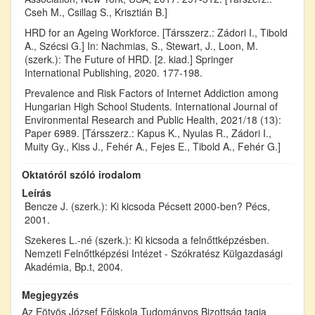
Cseh M., Csillag S., Krisztián B.]
HRD for an Ageing Workforce. [Társszerz.: Zádori I., Tibold
A., Szécsi G.] In: Nachmias, S., Stewart, J., Loon, M.
(szerk.): The Future of HRD. [2. kiad.] Springer
International Publishing, 2020. 177-198.
Prevalence and Risk Factors of Internet Addiction among
Hungarian High School Students. International Journal of
Environmental Research and Public Health, 2021/18 (13):
Paper 6989. [Társszerz.: Kapus K., Nyulas R., Zádori I.,
Muity Gy., Kiss J., Fehér A., Fejes E., Tibold A., Fehér G.]
Oktatóról szóló irodalom
Leírás
Bencze J. (szerk.): Ki kicsoda Pécsett 2000-ben? Pécs,
2001.
Szekeres L.-né (szerk.): Ki kicsoda a felnőttképzésben.
Nemzeti Felnőttképzési Intézet - Szókratész Külgazdasági
Akadémia, Bp.t, 2004.
Megjegyzés
Az Eötvös József Főiskola Tudományos Bizottság tagja