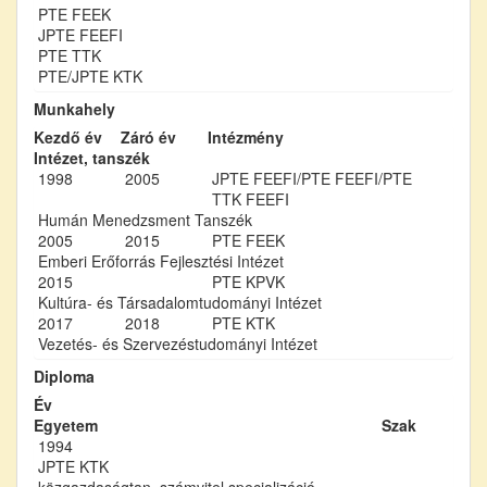
PTE FEEK
JPTE FEEFI
PTE TTK
PTE/JPTE KTK
Munkahely
Kezdő év
Záró év
Intézmény
Intézet, tanszék
1998
2005
JPTE FEEFI/PTE FEEFI/PTE
TTK FEEFI
Humán Menedzsment Tanszék
2005
2015
PTE FEEK
Emberi Erőforrás Fejlesztési Intézet
2015
PTE KPVK
Kultúra- és Társadalomtudományi Intézet
2017
2018
PTE KTK
Vezetés- és Szervezéstudományi Intézet
Diploma
Év
Egyetem
Szak
1994
JPTE KTK
közgazdaságtan, számvitel specializáció