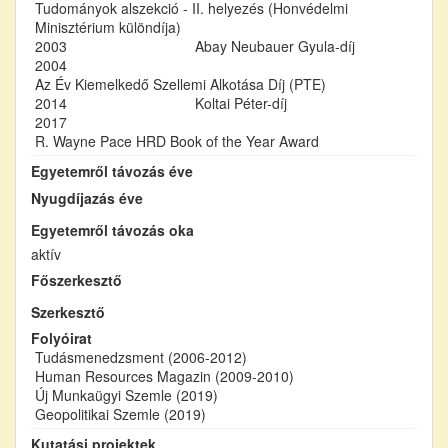
Tudományok alszekció - II. helyezés (Honvédelmi
Minisztérium különdíja)
2003
Abay Neubauer Gyula-díj
2004
Az Év Kiemelkedő Szellemi Alkotása Díj (PTE)
2014
Koltai Péter-díj
2017
R. Wayne Pace HRD Book of the Year Award
Egyetemről távozás éve
Nyugdíjazás éve
Egyetemről távozás oka
aktív
Főszerkesztő
Szerkesztő
Folyóirat
Tudásmenedzsment (2006-2012)
Human Resources Magazin (2009-2010)
Új Munkaügyi Szemle (2019)
Geopolitikai Szemle (2019)
Kutatási projektek