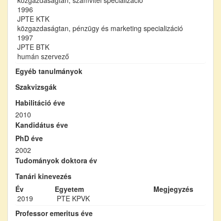
1996
JPTE KTK
közgazdaságtan, pénzügy és marketing specializáció
1997
JPTE BTK
humán szervező
Egyéb tanulmányok
Szakvizsgák
Habilitáció éve
2010
Kandidátus éve
PhD éve
2002
Tudományok doktora év
Tanári kinevezés
Év
Egyetem
Megjegyzés
2019
PTE KPVK
Professor emeritus éve