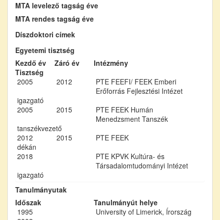
MTA levelező tagság éve
MTA rendes tagság éve
Díszdoktori címek
Egyetemi tisztség
Kezdő év
Záró év
Intézmény
Tisztség
2005
2012
PTE FEEFI/ FEEK Emberi
Erőforrás Fejlesztési Intézet
igazgató
2005
2015
PTE FEEK Humán
Menedzsment Tanszék
tanszékvezető
2012
2015
PTE FEEK
dékán
2018
PTE KPVK Kultúra- és
Társadalomtudományi Intézet
igazgató
Tanulmányutak
Időszak
Tanulmányút helye
1995
University of Limerick, Írország