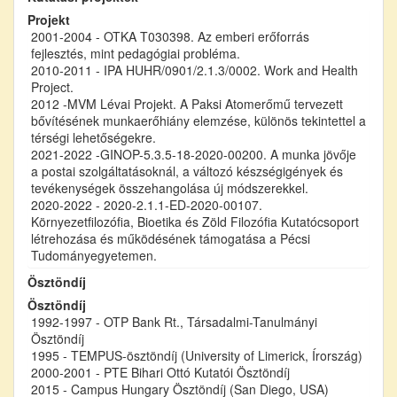
Projekt
2001-2004 - OTKA T030398. Az emberi erőforrás
fejlesztés, mint pedagógiai probléma.
2010-2011 - IPA HUHR/0901/2.1.3/0002. Work and Health
Project.
2012 -MVM Lévai Projekt. A Paksi Atomerőmű tervezett
bővítésének munkaerőhiány elemzése, különös tekintettel a
térségi lehetőségekre.
2021-2022 -GINOP-5.3.5-18-2020-00200. A munka jövője
a postai szolgáltatásoknál, a változó készségigények és
tevékenységek összehangolása új módszerekkel.
2020-2022 - 2020-2.1.1-ED-2020-00107.
Környezetfilozófia, Bioetika és Zöld Filozófia Kutatócsoport
létrehozása és működésének támogatása a Pécsi
Tudományegyetemen.
Ösztöndíj
Ösztöndíj
1992-1997 - OTP Bank Rt., Társadalmi-Tanulmányi
Ösztöndíj
1995 - TEMPUS-ösztöndíj (University of Limerick, Írország)
2000-2001 - PTE Bihari Ottó Kutatói Ösztöndíj
2015 - Campus Hungary Ösztöndíj (San Diego, USA)