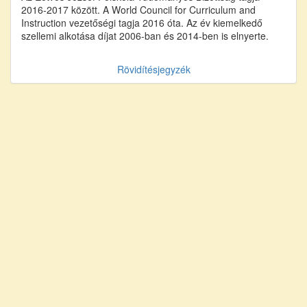
2016-2017 között. A World Council for Curriculum and
Instruction vezetőségi tagja 2016 óta. Az év kiemelkedő
szellemi alkotása díjat 2006-ban és 2014-ben is elnyerte.
Rövidítésjegyzék