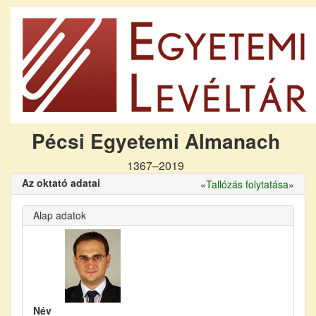
Pécsi Egyetemi Almanach
1367–2019
Az oktató adatai
«
Tallózás folytatása
»
Alap adatok
Név