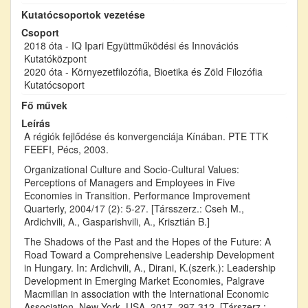
Kutatócsoportok vezetése
Csoport
2018 óta - IQ Ipari Együttműködési és Innovációs
Kutatóközpont
2020 óta - Környezetfilozófia, Bioetika és Zöld Filozófia
Kutatócsoport
Fő művek
Leírás
A régiók fejlődése és konvergenciája Kínában. PTE TTK
FEEFI, Pécs, 2003.
Organizational Culture and Socio-Cultural Values:
Perceptions of Managers and Employees in Five
Economies in Transition. Performance Improvement
Quarterly, 2004/17 (2): 5-27. [Társszerz.: Cseh M.,
Ardichvili, A., Gasparishvili, A., Krisztián B.]
The Shadows of the Past and the Hopes of the Future: A
Road Toward a Comprehensive Leadership Development
in Hungary. In: Ardichvili, A., Dirani, K.(szerk.): Leadership
Development in Emerging Market Economies, Palgrave
Macmillan in association with the International Economic
Association, New York, USA, 2017. 297-312. [Társzerz.: