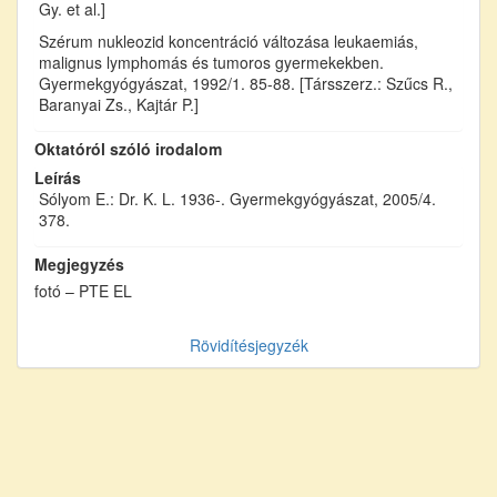
Gy. et al.]
Szérum nukleozid koncentráció változása leukaemiás,
malignus lymphomás és tumoros gyermekekben.
Gyermekgyógyászat, 1992/1. 85-88. [Társszerz.: Szűcs R.,
Baranyai Zs., Kajtár P.]
Oktatóról szóló irodalom
Leírás
Sólyom E.: Dr. K. L. 1936-. Gyermekgyógyászat, 2005/4.
378.
Megjegyzés
fotó – PTE EL
Rövidítésjegyzék