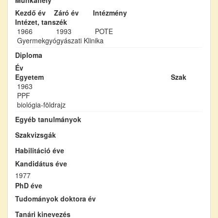
Kezdő év
Záró év
Intézmény
Intézet, tanszék
1966
1993
POTE
Gyermekgyógyászati Klinika
Diploma
Év
Egyetem
Szak
1963
PPF
biológia-földrajz
Egyéb tanulmányok
Szakvizsgák
Habilitáció éve
Kandidátus éve
1977
PhD éve
Tudományok doktora év
Tanári kinevezés