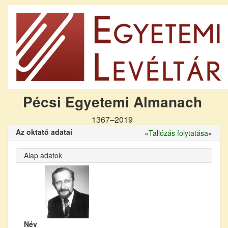
Pécsi Egyetemi Almanach
1367–2019
Az oktató adatai
«
Tallózás folytatása
»
Alap adatok
Név