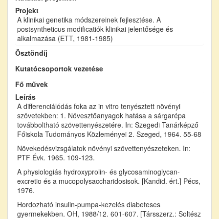
Projekt
A klinikai genetika módszereinek fejlesztése. A
postsyntheticus modificatiók klinikai jelentősége és
alkalmazása (ETT, 1981-1985)
Ösztöndíj
Kutatócsoportok vezetése
Fő művek
Leírás
A differenciálódás foka az in vitro tenyésztett növényi
szövetekben: 1. Növesztőanyagok hatása a sárgarépa
továbboltható szövettenyészetére. In: Szegedi Tanárképző
Főiskola Tudományos Közleményei 2. Szeged, 1964. 55-68
Növekedésvizsgálatok növényi szövettenyészeteken. In:
PTF Évk. 1965. 109-123.
A physiologiás hydroxyprolin- és glycosaminoglycan-
excretio és a mucopolysaccharidosisok. [Kandid. ért.] Pécs,
1976.
Hordozható insulin-pumpa-kezelés diabeteses
gyermekekben. OH, 1988/12. 601-607. [Társszerz.: Soltész