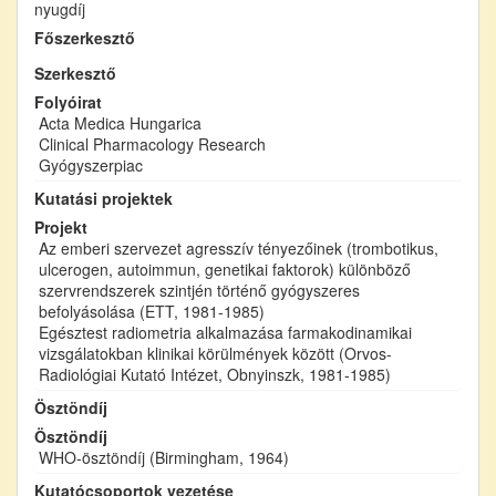
nyugdíj
Főszerkesztő
Szerkesztő
Folyóirat
Acta Medica Hungarica
Clinical Pharmacology Research
Gyógyszerpiac
Kutatási projektek
Projekt
Az emberi szervezet agresszív tényezőinek (trombotikus,
ulcerogen, autoimmun, genetikai faktorok) különböző
szervrendszerek szintjén történő gyógyszeres
befolyásolása (ETT, 1981-1985)
Egésztest radiometria alkalmazása farmakodinamikai
vizsgálatokban klinikai körülmények között (Orvos-
Radiológiai Kutató Intézet, Obnyinszk, 1981-1985)
Ösztöndíj
Ösztöndíj
WHO-ösztöndíj (Birmingham, 1964)
Kutatócsoportok vezetése