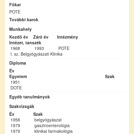
Főkar
POTE
További karok
Munkahely
Kezdő év
Záró év
Intézmény
Intézet, tanszék
1968
1993
POTE
I. sz. Belgyógyászati Klinika
Diploma
Év
Egyetem
Szak
1951
DOTE
Egyéb tanulmányok
Szakvizsgák
Év
Szak
1958
belgyógyászat
1979
gasztroenterológia
1979
klinikai farmakológia