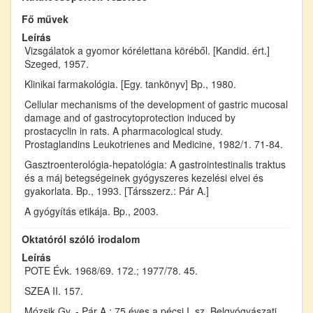
Fő művek
Leírás
Vizsgálatok a gyomor kórélettana köréből. [Kandid. ért.]
Szeged, 1957.
Klinikai farmakológia. [Egy. tankönyv] Bp., 1980.
Cellular mechanisms of the development of gastric mucosal
damage and of gastrocytoprotection induced by
prostacyclin in rats. A pharmacological study.
Prostaglandins Leukotrienes and Medicine, 1982/1. 71-84.
Gasztroenterológia-hepatológia: A gastrointestinalis traktus
és a máj betegségeinek gyógyszeres kezelési elvei és
gyakorlata. Bp., 1993. [Társszerz.: Pár A.]
A gyógyítás etikája. Bp., 2003.
Oktatóról szóló irodalom
Leírás
POTE Évk. 1968/69. 172.; 1977/78. 45.
SZEA II. 157.
Mózsik Gy. - Pár A.: 75 éves a pécsi I. sz. Belgyógyászati