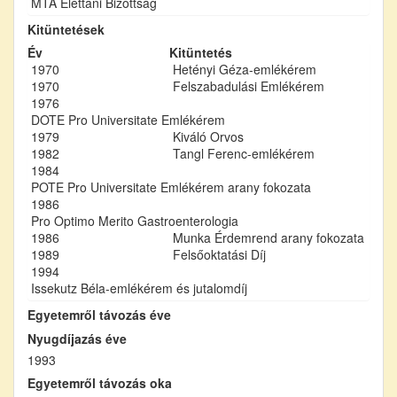
MTA Élettani Bizottság
Kitüntetések
Év
Kitüntetés
1970
Hetényi Géza-emlékérem
1970
Felszabadulási Emlékérem
1976
DOTE Pro Universitate Emlékérem
1979
Kiváló Orvos
1982
Tangl Ferenc-emlékérem
1984
POTE Pro Universitate Emlékérem arany fokozata
1986
Pro Optimo Merito Gastroenterologia
1986
Munka Érdemrend arany fokozata
1989
Felsőoktatási Díj
1994
Issekutz Béla-emlékérem és jutalomdíj
Egyetemről távozás éve
Nyugdíjazás éve
1993
Egyetemről távozás oka