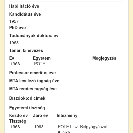
Habilitáció éve
Kandidátus éve
1957
PhD éve
Tudományok doktora év
1968
Tanári kinevezés
Év
Egyetem
Megjegyzés
1968
POTE
Professor emeritus éve
MTA levelező tagság éve
MTA rendes tagság éve
Díszdoktori címek
Egyetemi tisztség
Kezdő év
Záró év
Intézmény
Tisztség
1968
1993
POTE I. sz. Belgyógyászati
Klinika