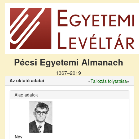
Pécsi Egyetemi Almanach
1367–2019
Az oktató adatai
«
Tallózás folytatása
»
Alap adatok
Név