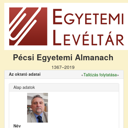
Pécsi Egyetemi Almanach
1367–2019
Az oktató adatai
«
Tallózás folytatása
»
Alap adatok
Név