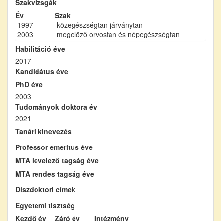
Szakvizsgák
Év
Szak
1997
közegészségtan-járványtan
2003
megelőző orvostan és népegészségtan
Habilitáció éve
2017
Kandidátus éve
PhD éve
2003
Tudományok doktora év
2021
Tanári kinevezés
Professor emeritus éve
MTA levelező tagság éve
MTA rendes tagság éve
Díszdoktori címek
Egyetemi tisztség
Kezdő év
Záró év
Intézmény