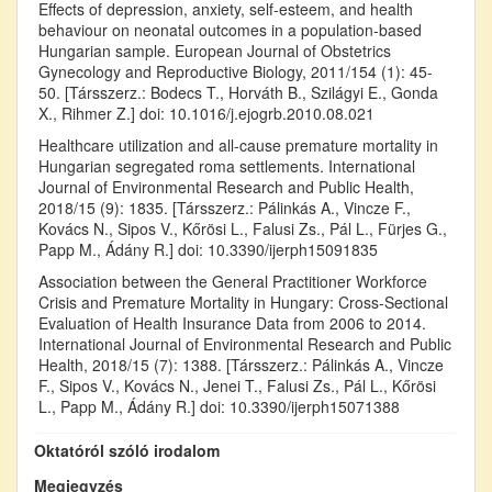
Effects of depression, anxiety, self-esteem, and health
behaviour on neonatal outcomes in a population-based
Hungarian sample. European Journal of Obstetrics
Gynecology and Reproductive Biology, 2011/154 (1): 45-
50. [Társszerz.: Bodecs T., Horváth B., Szilágyi E., Gonda
X., Rihmer Z.] doi: 10.1016/j.ejogrb.2010.08.021
Healthcare utilization and all-cause premature mortality in
Hungarian segregated roma settlements. International
Journal of Environmental Research and Public Health,
2018/15 (9): 1835. [Társszerz.: Pálinkás A., Vincze F.,
Kovács N., Sipos V., Kőrösi L., Falusi Zs., Pál L., Fürjes G.,
Papp M., Ádány R.] doi: 10.3390/ijerph15091835
Association between the General Practitioner Workforce
Crisis and Premature Mortality in Hungary: Cross-Sectional
Evaluation of Health Insurance Data from 2006 to 2014.
International Journal of Environmental Research and Public
Health, 2018/15 (7): 1388. [Társszerz.: Pálinkás A., Vincze
F., Sipos V., Kovács N., Jenei T., Falusi Zs., Pál L., Kőrösi
L., Papp M., Ádány R.] doi: 10.3390/ijerph15071388
Oktatóról szóló irodalom
Megjegyzés