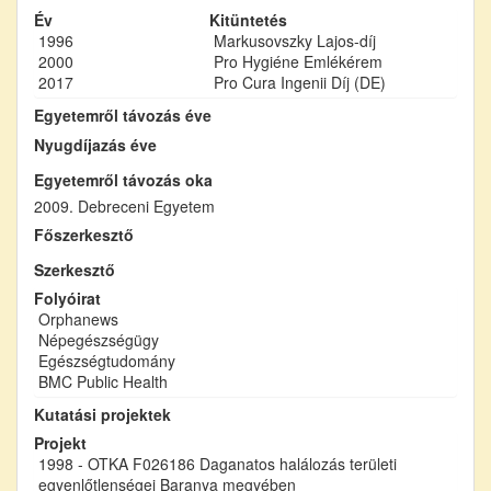
Év
Kitüntetés
1996
Markusovszky Lajos-díj
2000
Pro Hygiéne Emlékérem
2017
Pro Cura Ingenii Díj (DE)
Egyetemről távozás éve
Nyugdíjazás éve
Egyetemről távozás oka
2009. Debreceni Egyetem
Főszerkesztő
Szerkesztő
Folyóirat
Orphanews
Népegészségügy
Egészségtudomány
BMC Public Health
Kutatási projektek
Projekt
1998 - OTKA F026186 Daganatos halálozás területi
egyenlőtlenségei Baranya megyében