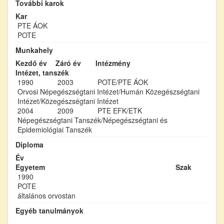
További karok
Kar
PTE ÁOK
POTE
Munkahely
Kezdő év
Záró év
Intézmény
Intézet, tanszék
1990
2003
POTE/PTE ÁOK
Orvosi Népegészségtani Intézet/Humán Közegészségtani
Intézet/Közegészségtani Intézet
2004
2009
PTE EFK/ETK
Népegészségtani Tanszék/Népegészségtani és
Epidemiológiai Tanszék
Diploma
Év
Egyetem
Szak
1990
POTE
általános orvostan
Egyéb tanulmányok