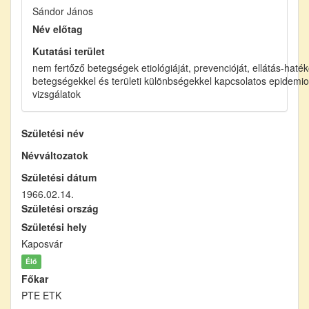
Sándor János
Név előtag
Kutatási terület
nem fertőző betegségek etiológiáját, prevencióját, ellátás-haté
betegségekkel és területi különbségekkel kapcsolatos epidemiol
vizsgálatok
Születési név
Névváltozatok
Születési dátum
1966.02.14.
Születési ország
Születési hely
Kaposvár
Élő
Főkar
PTE ETK