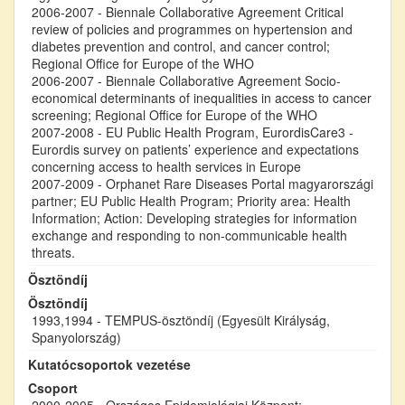
2006-2007 - Biennale Collaborative Agreement Critical
review of policies and programmes on hypertension and
diabetes prevention and control, and cancer control;
Regional Office for Europe of the WHO
2006-2007 - Biennale Collaborative Agreement Socio-
economical determinants of inequalities in access to cancer
screening; Regional Office for Europe of the WHO
2007-2008 - EU Public Health Program, EurordisCare3 -
Eurordis survey on patients’ experience and expectations
concerning access to health services in Europe
2007-2009 - Orphanet Rare Diseases Portal magyarországi
partner; EU Public Health Program; Priority area: Health
Information; Action: Developing strategies for information
exchange and responding to non-communicable health
threats.
Ösztöndíj
Ösztöndíj
1993,1994 - TEMPUS-ösztöndíj (Egyesült Királyság,
Spanyolország)
Kutatócsoportok vezetése
Csoport
2000-2005 - Országos Epidemiológiai Központ;