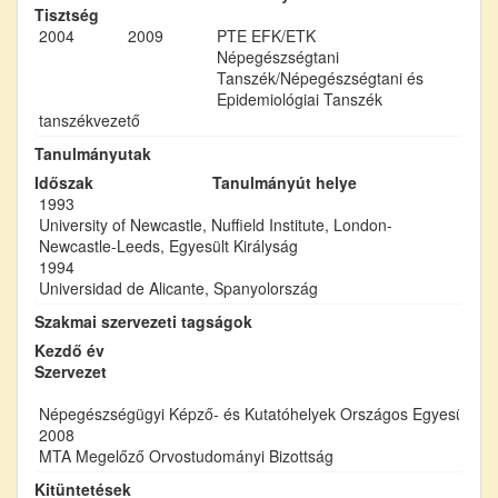
Tisztség
2004
2009
PTE EFK/ETK
Népegészségtani
Tanszék/Népegészségtani és
Epidemiológiai Tanszék
tanszékvezető
Tanulmányutak
Időszak
Tanulmányút helye
1993
University of Newcastle, Nuffield Institute, London-
Newcastle-Leeds, Egyesült Királyság
1994
Universidad de Alicante, Spanyolország
Szakmai szervezeti tagságok
Kezdő év
Szervezet
Népegészségügyi Képző- és Kutatóhelyek Országos Egyesülete
2008
MTA Megelőző Orvostudományi Bizottság
Kitüntetések