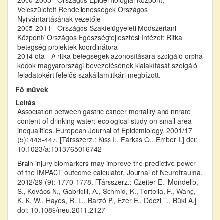
Veleszületett Rendellenességek Országos
Nyilvántartásának vezetője
2005-2011 - Országos Szakfelügyeleti Módszertani
Központ/ Országos Egészségfejlesztési Intézet: Ritka
betegség projektek koordinátora
2014 óta - A ritka betegségek azonosítására szolgáló orpha
kódok magyarországi bevezetésének kialakítását szolgáló
feladatokért felelős szakállamtitkári megbízott.
Fő művek
Leírás
Association between gastric cancer mortality and nitrate
content of drinking water: ecological study on small area
inequalities. European Journal of Epidemiology, 2001/17
(5): 443-447. [Társszerz.: Kiss I., Farkas O., Ember I.] doi:
10.1023/a:1013765016742
Brain injury biomarkers may improve the predictive power
of the IMPACT outcome calculator. Journal of Neurotrauma,
2012/29 (9): 1770-1778. [Társszerz.: Czeiter E., Mondello,
S., Kovács N., Gabrielli, A., Schmid, K., Tortella, F., Wang,
K. K. W., Hayes, R. L., Barzó P., Ezer E., Dóczi T., Büki A.]
doi: 10.1089/neu.2011.2127