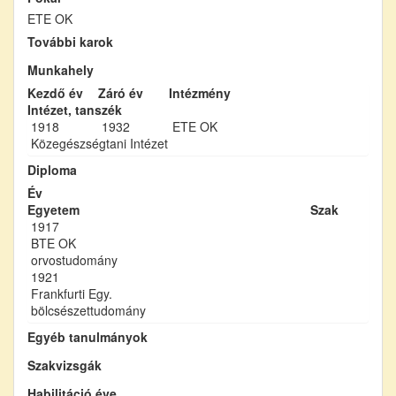
ETE OK
További karok
Munkahely
Kezdő év
Záró év
Intézmény
Intézet, tanszék
1918
1932
ETE OK
Közegészségtani Intézet
Diploma
Év
Egyetem
Szak
1917
BTE OK
orvostudomány
1921
Frankfurti Egy.
bölcsészettudomány
Egyéb tanulmányok
Szakvizsgák
Habilitáció éve