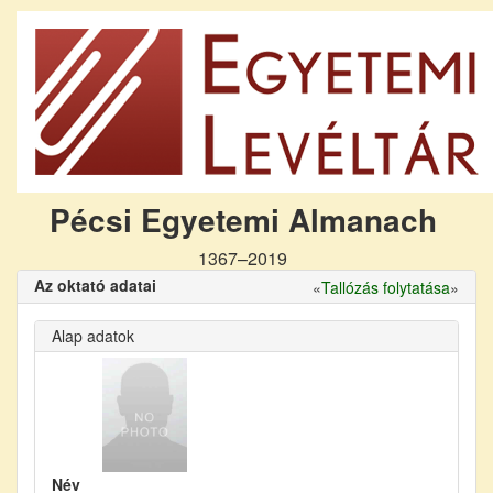
Pécsi Egyetemi Almanach
1367–2019
Az oktató adatai
«
Tallózás folytatása
»
Alap adatok
Név