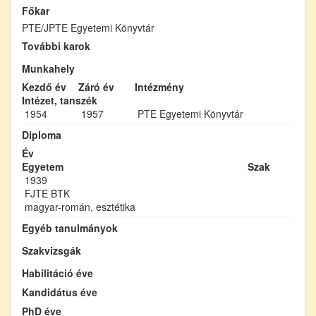
Főkar
PTE/JPTE Egyetemi Könyvtár
További karok
Munkahely
Kezdő év
Záró év
Intézmény
Intézet, tanszék
1954
1957
PTE Egyetemi Könyvtár
Diploma
Év
Egyetem
Szak
1939
FJTE BTK
magyar-román, esztétika
Egyéb tanulmányok
Szakvizsgák
Habilitáció éve
Kandidátus éve
PhD éve