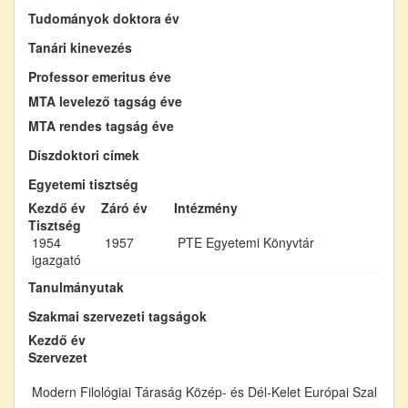
Tudományok doktora év
Tanári kinevezés
Professor emeritus éve
MTA levelező tagság éve
MTA rendes tagság éve
Díszdoktori címek
Egyetemi tisztség
Kezdő év
Záró év
Intézmény
Tisztség
1954
1957
PTE Egyetemi Könyvtár
igazgató
Tanulmányutak
Szakmai szervezeti tagságok
Kezdő év
Szervezet
Modern Filológiai Táraság Közép- és Dél-Kelet Európai Szakoszt