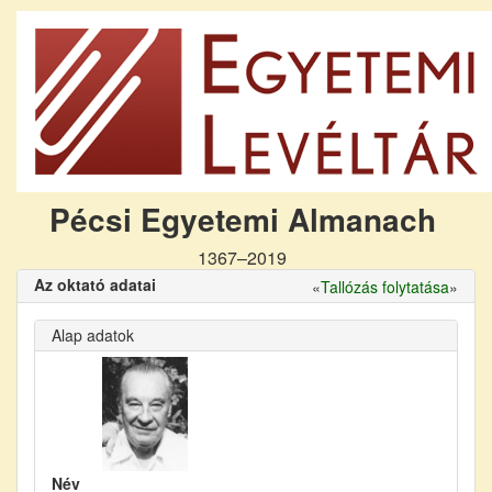
Pécsi Egyetemi Almanach
1367–2019
Az oktató adatai
«
Tallózás folytatása
»
Alap adatok
Név