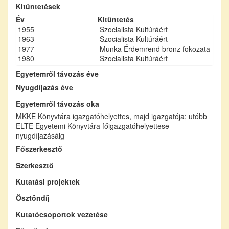
Kitüntetések
Év
Kitüntetés
1955
Szocialista Kultúráért
1963
Szocialista Kultúráért
1977
Munka Érdemrend bronz fokozata
1980
Szocialista Kultúráért
Egyetemről távozás éve
Nyugdíjazás éve
Egyetemről távozás oka
MKKE Könyvtára igazgatóhelyettes, majd igazgatója; utóbb
ELTE Egyetemi Könyvtára főigazgatóhelyettese
nyugdíjazásáig
Főszerkesztő
Szerkesztő
Kutatási projektek
Ösztöndíj
Kutatócsoportok vezetése