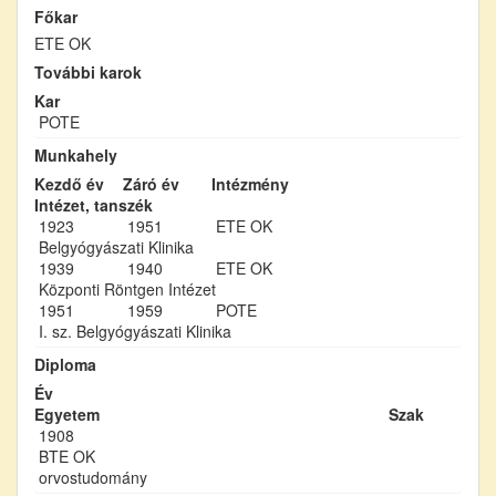
Főkar
ETE OK
További karok
Kar
POTE
Munkahely
Kezdő év
Záró év
Intézmény
Intézet, tanszék
1923
1951
ETE OK
Belgyógyászati Klinika
1939
1940
ETE OK
Központi Röntgen Intézet
1951
1959
POTE
I. sz. Belgyógyászati Klinika
Diploma
Év
Egyetem
Szak
1908
BTE OK
orvostudomány