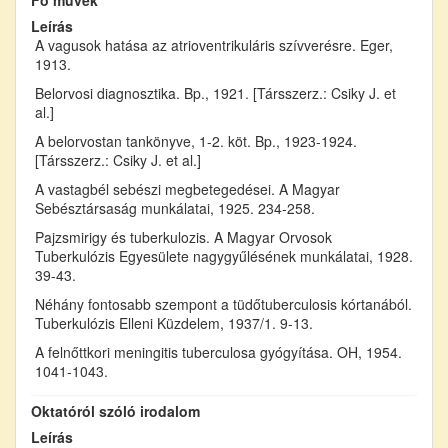
Leírás
A vagusok hatása az atrioventrikuláris szívverésre. Eger,
1913.
Belorvosi diagnosztika. Bp., 1921. [Társszerz.: Csiky J. et
al.]
A belorvostan tankönyve, 1-2. köt. Bp., 1923-1924.
[Társszerz.: Csiky J. et al.]
A vastagbél sebészi megbetegedései. A Magyar
Sebésztársaság munkálatai, 1925. 234-258.
Pajzsmirigy és tuberkulozis. A Magyar Orvosok
Tuberkulózis Egyesülete nagygyűlésének munkálatai, 1928.
39-43.
Néhány fontosabb szempont a tüdőtuberculosis kórtanából.
Tuberkulózis Elleni Küzdelem, 1937/1. 9-13.
A felnőttkori meningitis tuberculosa gyógyítása. OH, 1954.
1041-1043.
Oktatóról szóló irodalom
Leírás