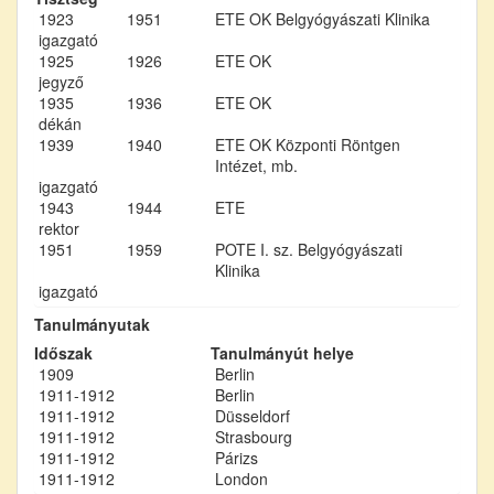
1923
1951
ETE OK Belgyógyászati Klinika
igazgató
1925
1926
ETE OK
jegyző
1935
1936
ETE OK
dékán
1939
1940
ETE OK Központi Röntgen
Intézet, mb.
igazgató
1943
1944
ETE
rektor
1951
1959
POTE I. sz. Belgyógyászati
Klinika
igazgató
Tanulmányutak
Időszak
Tanulmányút helye
1909
Berlin
1911-1912
Berlin
1911-1912
Düsseldorf
1911-1912
Strasbourg
1911-1912
Párizs
1911-1912
London