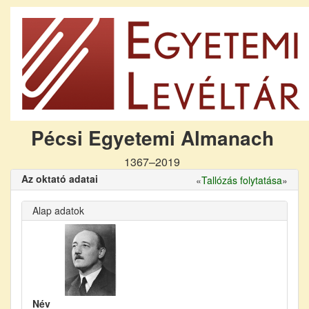
Pécsi Egyetemi Almanach
1367–2019
Az oktató adatai
«
Tallózás folytatása
»
Alap adatok
Név