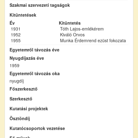
Szakmai szervezeti tagságok
Kitüntetések
Év
Kitüntetés
1931
Tóth Lajos-emlékérem
1952
Kiváló Orvos
1955
Munka Érdemrend ezüst fokozata
Egyetemről távozás éve
Nyugdíjazás éve
1959
Egyetemről távozás oka
nyugdíj
Főszerkesztő
Szerkesztő
Kutatási projektek
Ösztöndíj
Kutatócsoportok vezetése
Fő művek