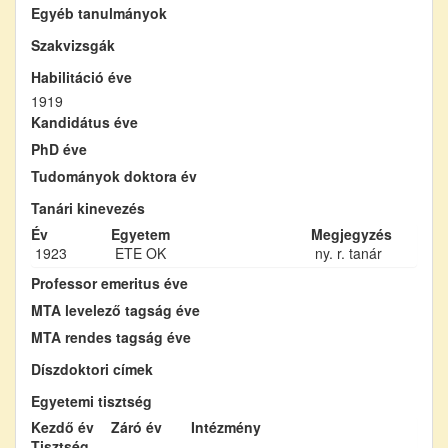
Egyéb tanulmányok
Szakvizsgák
Habilitáció éve
1919
Kandidátus éve
PhD éve
Tudományok doktora év
Tanári kinevezés
Év
Egyetem
Megjegyzés
1923
ETE OK
ny. r. tanár
Professor emeritus éve
MTA levelező tagság éve
MTA rendes tagság éve
Díszdoktori címek
Egyetemi tisztség
Kezdő év
Záró év
Intézmény
Tisztség