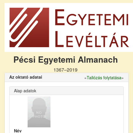
Pécsi Egyetemi Almanach
1367–2019
Az oktató adatai
«
Tallózás folytatása
»
Alap adatok
Név