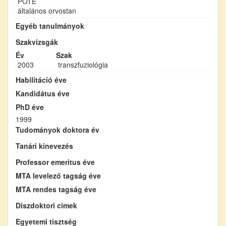
POTE
általános orvostan
Egyéb tanulmányok
Szakvizsgák
Év
Szak
2003
transzfuziológia
Habilitáció éve
Kandidátus éve
PhD éve
1999
Tudományok doktora év
Tanári kinevezés
Professor emeritus éve
MTA levelező tagság éve
MTA rendes tagság éve
Díszdoktori címek
Egyetemi tisztség