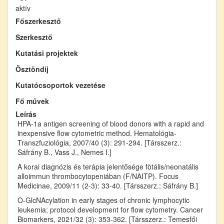
aktív
Főszerkesztő
Szerkesztő
Kutatási projektek
Ösztöndíj
Kutatócsoportok vezetése
Fő művek
Leírás
HPA-1a antigen screening of blood donors with a rapid and
inexpensive flow cytometric method. Hematológia-
Transzfuziológia, 2007/40 (3): 291-294. [Társszerz.:
Sáfrány B., Vass J., Nemes I.]
A korai diagnózis és terápia jelentősége fötális/neonatális
alloimmun thrombocytopeniában (F/NAITP). Focus
Medicinae, 2009/11 (2-3): 33-40. [Társszerz.: Sáfrány B.]
O-GlcNAcylation in early stages of chronic lymphocytic
leukemia; protocol development for flow cytometry. Cancer
Biomarkers, 2021/32 (3): 353-362. [Társszerz.: Temesfői