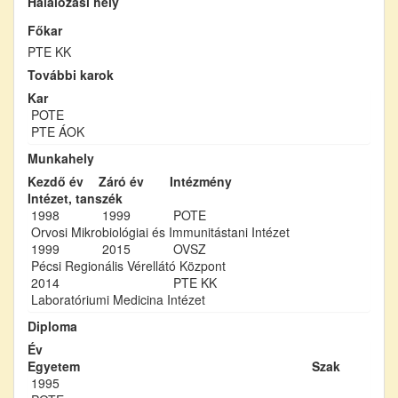
Halálozási hely
Főkar
PTE KK
További karok
Kar
POTE
PTE ÁOK
Munkahely
Kezdő év
Záró év
Intézmény
Intézet, tanszék
1998
1999
POTE
Orvosi Mikrobiológiai és Immunitástani Intézet
1999
2015
OVSZ
Pécsi Regionális Vérellátó Központ
2014
PTE KK
Laboratóriumi Medicina Intézet
Diploma
Év
Egyetem
Szak
1995