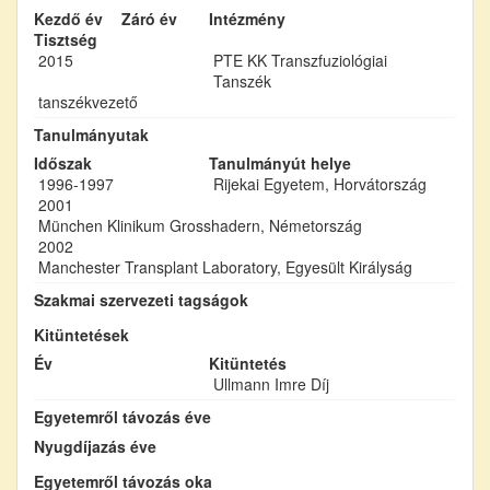
Kezdő év
Záró év
Intézmény
Tisztség
2015
PTE KK Transzfuziológiai
Tanszék
tanszékvezető
Tanulmányutak
Időszak
Tanulmányút helye
1996-1997
Rijekai Egyetem, Horvátország
2001
München Klinikum Grosshadern, Németország
2002
Manchester Transplant Laboratory, Egyesült Királyság
Szakmai szervezeti tagságok
Kitüntetések
Év
Kitüntetés
Ullmann Imre Díj
Egyetemről távozás éve
Nyugdíjazás éve
Egyetemről távozás oka