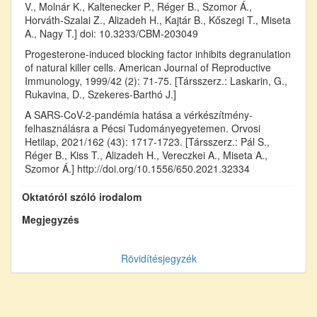
V., Molnár K., Kaltenecker P., Réger B., Szomor Á.,
Horváth-Szalai Z., Alizadeh H., Kajtár B., Kőszegi T., Miseta
A., Nagy T.] doi: 10.3233/CBM-203049
Progesterone-induced blocking factor inhibits degranulation
of natural killer cells. American Journal of Reproductive
Immunology, 1999/42 (2): 71-75. [Társszerz.: Laskarin, G.,
Rukavina, D., Szekeres-Barthó J.]
A SARS-CoV-2-pandémia hatása a vérkészítmény-
felhasználásra a Pécsi Tudományegyetemen. Orvosi
Hetilap, 2021/162 (43): 1717-1723. [Társszerz.: Pál S.,
Réger B., Kiss T., Alizadeh H., Vereczkei A., Miseta A.,
Szomor Á.] http://doi.org/10.1556/650.2021.32334
Oktatóról szóló irodalom
Megjegyzés
Rövidítésjegyzék