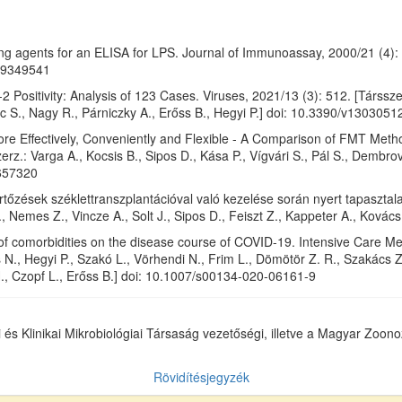
g agents for an ELISA for LPS. Journal of Immunoassay, 2000/21 (4): 3
09349541
Positivity: Analysis of 123 Cases. Viruses, 2021/13 (3): 512. [Társsz
c S., Nagy R., Párniczky A., Erőss B., Hegyi P.] doi: 10.3390/v1303051
 Effectively, Conveniently and Flexible - A Comparison of FMT Methods
rz.: Varga A., Kocsis B., Sipos D., Kása P., Vígvári S., Pál S., Dembrov
657320
-fertőzések széklettranszplantációval való kezelése során nyert tapaszta
S., Nemes Z., Vincze A., Solt J., Sipos D., Feiszt Z., Kappeter A., Ková
f comorbidities on the disease course of COVID-19. Intensive Care Med
 N., Hegyi P., Szakó L., Vörhendi N., Frim L., Dömötör Z. R., Szakács Z.
H., Czopf L., Erőss B.] doi: 10.1007/s00134-020-06161-9
 és Klinikai Mikrobiológiai Társaság vezetőségi, illetve a Magyar Zoono
Rövidítésjegyzék