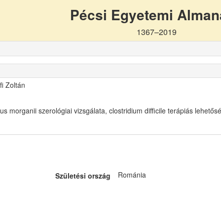
Pécsi Egyetemi Alma
1367–2019
fi Zoltán
us morganii szerológiai vizsgálata, clostridium difficile terápiás lehetős
Románia
Születési ország