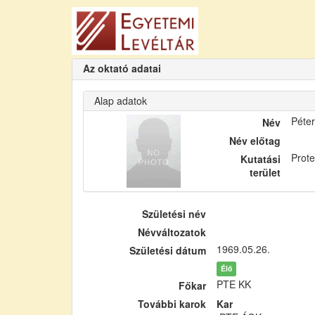
Az oktató adatai
Alap adatok
Péter
Név
Név előtag
Prote
Kutatási
terület
Születési név
Névváltozatok
1969.05.26.
Születési dátum
Élő
PTE KK
Főkar
További karok
Kar