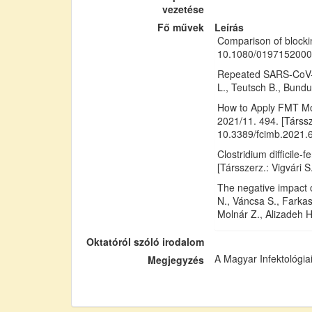
vezetése
Fő művek
Leírás
Comparison of blockin
10.1080/019715200
Repeated SARS-CoV-2 
L., Teutsch B., Bundu
How to Apply FMT More
2021/11. 494. [Társsze
10.3389/fcimb.2021.
Clostridium difficile
[Társszerz.: Vigvári 
The negative impact o
N., Váncsa S., Farkas
Molnár Z., Alizadeh 
Oktatóról szóló irodalom
A Magyar Infektológiai
Megjegyzés