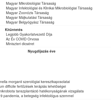
Magyar Mikrobiológiai Társaság
Magyar Infektológiai és Klinikai Mikrobiológiai Társaság
Magyar Zoonózis Társaság
Magyar Májkutatási Társaság
Magyar Belgyógyász Társaság
Kitüntetés
Legjobb Gyakorlatvezető Díja
Az Év COVID Orvosa
Miniszteri dicséret
Nyugdíjazás éve
ella morganii szerológiai keresztkapcsolatai
um difficile fertőzések terápiás lehetőségei
 mikrobiota tanszplantáció hatékonyságának vizsgálata
19 pandemia, a betegség infektológus szemmel