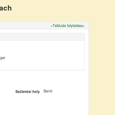
nach
«
Tallózás folytatása
»
égei
Barót
Születési hely