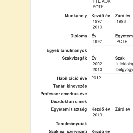
PTE ÁOK
POTE
Munkahely
Kezdő év
Záró év
1997
1998
2010
Diploma
Év
Egyetem
1997
POTE
Egyéb tanulmányok
Szakvizsgák
Év
Szak
2002
infektoló
2010
belgyógy
2012
Habilitáció éve
Tanári kinevezés
Professor emeritus éve
Díszdoktori címek
Egyetemi tisztség
Kezdő év
Záró év
2013
Tanulmányutak
Szakmai szervezeti
Kezdő év