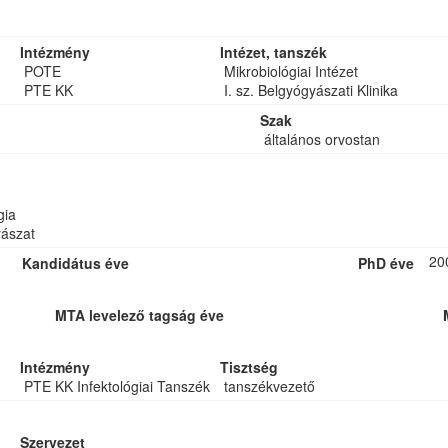
Intézmény
Intézet, tanszék
POTE
Mikrobiológiai Intézet
PTE KK
I. sz. Belgyógyászati Klinika
Szak
általános orvostan
gia
ászat
20
Kandidátus éve
PhD éve
MTA levelező tagság éve
Intézmény
Tisztség
PTE KK Infektológiai Tanszék
tanszékvezető
Szervezet