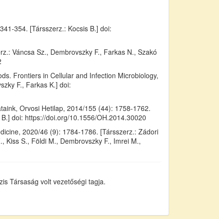
41-354. [Társszerz.: Kocsis B.] doi:
erz.: Váncsa Sz., Dembrovszky F., Farkas N., Szakó
2
. Frontiers in Cellular and Infection Microbiology,
szky F., Farkas K.] doi:
lataink, Orvosi Hetilap, 2014/155 (44): 1758-1762.
cs B.] doi: https://doi.org/10.1556/OH.2014.30020
icine, 2020/46 (9): 1784-1786. [Társszerz.: Zádori
, Kiss S., Földi M., Dembrovszky F., Imrei M.,
zis Társaság volt vezetőségi tagja.