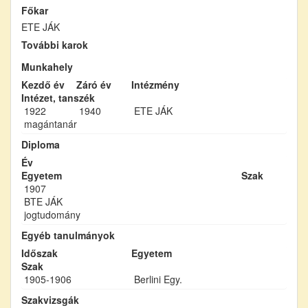
Főkar
ETE JÁK
További karok
Munkahely
Kezdő év
Záró év
Intézmény
Intézet, tanszék
1922
1940
ETE JÁK
magántanár
Diploma
Év
Egyetem
Szak
1907
BTE JÁK
jogtudomány
Egyéb tanulmányok
Időszak
Egyetem
Szak
1905-1906
Berlini Egy.
Szakvizsgák