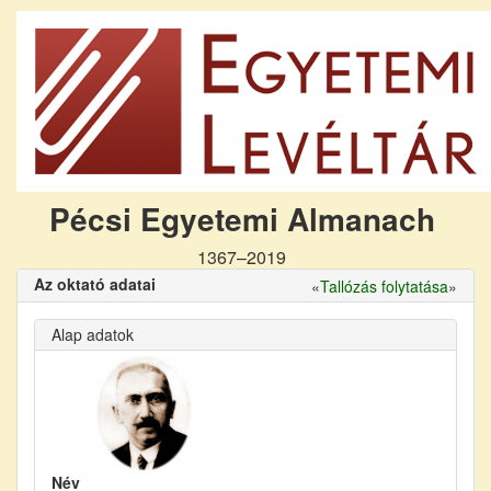
Pécsi Egyetemi Almanach
1367–2019
Az oktató adatai
«
Tallózás folytatása
»
Alap adatok
Név