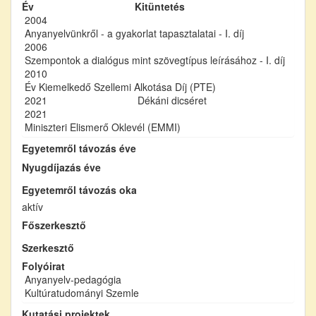
Év
Kitüntetés
2004
Anyanyelvünkről - a gyakorlat tapasztalatai - I. díj
2006
Szempontok a dialógus mint szövegtípus leírásához - I. díj
2010
Év Kiemelkedő Szellemi Alkotása Díj (PTE)
2021
Dékáni dicséret
2021
Miniszteri Elismerő Oklevél (EMMI)
Egyetemről távozás éve
Nyugdíjazás éve
Egyetemről távozás oka
aktív
Főszerkesztő
Szerkesztő
Folyóirat
Anyanyelv-pedagógia
Kultúratudományi Szemle
Kutatási projektek