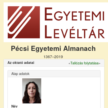
Pécsi Egyetemi Almanach
1367–2019
Az oktató adatai
«
Tallózás folytatása
»
Alap adatok
Név