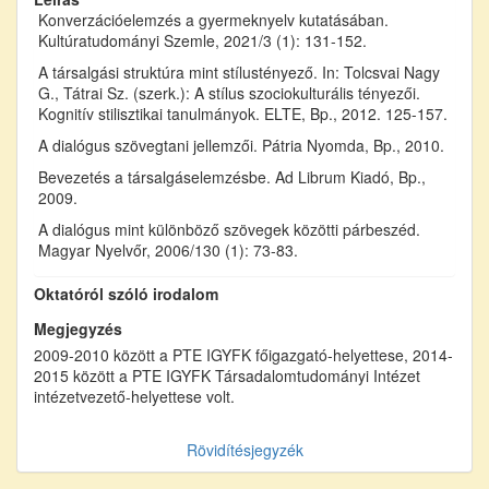
Konverzációelemzés a gyermeknyelv kutatásában.
Kultúratudományi Szemle, 2021/3 (1): 131-152.
A társalgási struktúra mint stílustényező. In: Tolcsvai Nagy
G., Tátrai Sz. (szerk.): A stílus szociokulturális tényezői.
Kognitív stilisztikai tanulmányok. ELTE, Bp., 2012. 125-157.
A dialógus szövegtani jellemzői. Pátria Nyomda, Bp., 2010.
Bevezetés a társalgáselemzésbe. Ad Librum Kiadó, Bp.,
2009.
A dialógus mint különböző szövegek közötti párbeszéd.
Magyar Nyelvőr, 2006/130 (1): 73-83.
Oktatóról szóló irodalom
Megjegyzés
2009-2010 között a PTE IGYFK főigazgató-helyettese, 2014-
2015 között a PTE IGYFK Társadalomtudományi Intézet
intézetvezető-helyettese volt.
Rövidítésjegyzék