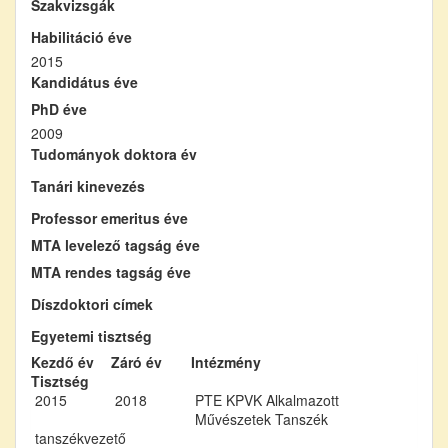
Szakvizsgák
Habilitáció éve
2015
Kandidátus éve
PhD éve
2009
Tudományok doktora év
Tanári kinevezés
Professor emeritus éve
MTA levelező tagság éve
MTA rendes tagság éve
Díszdoktori címek
Egyetemi tisztség
Kezdő év
Záró év
Intézmény
Tisztség
2015
2018
PTE KPVK Alkalmazott
Művészetek Tanszék
tanszékvezető