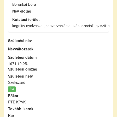
Boronkai Dóra
Név előtag
Kutatási terület
kognitív nyelvészet, konverzációelemzés, szociolingvisztika
Születési név
Névváltozatok
Születési dátum
1971.12.25.
Születési ország
Születési hely
Szekszárd
Élő
Főkar
PTE KPVK
További karok
Kar