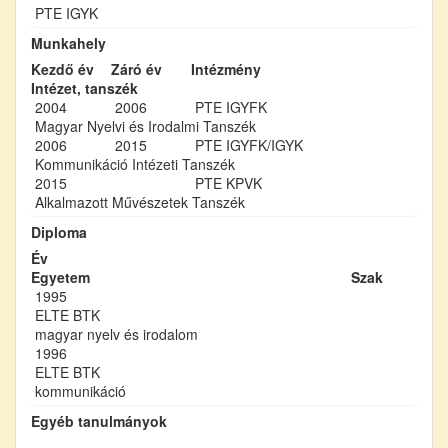
PTE IGYK
Munkahely
Kezdő év
Záró év
Intézmény
Intézet, tanszék
2004
2006
PTE IGYFK
Magyar Nyelvi és Irodalmi Tanszék
2006
2015
PTE IGYFK/IGYK
Kommunikáció Intézeti Tanszék
2015
PTE KPVK
Alkalmazott Művészetek Tanszék
Diploma
Év
Egyetem
Szak
1995
ELTE BTK
magyar nyelv és irodalom
1996
ELTE BTK
kommunikáció
Egyéb tanulmányok