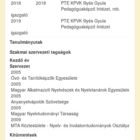
2018
2018
PTE KPVK Illyés Gyula
Pedagógusképző Intézet, mb.
igazgató
2019
PTE KPVK Illyés Gyula
Pedagógusképző Intézet
igazgató
Tanulmányutak
Szakmai szervezeti tagságok
Kezdő év
Szervezet
2005
Óvó- és Tanítóképzők Egyesülete
2005
Magyar Alkalmazott Nyelvészek és Nyelvtanárok Egyesülete
2005
Anyanyelvápolók Szövetsége
2005
Magyar Nyelvtudományi Társaság
2009
MTA Köztestülete - Nyelv- és Irodalomtudományok Osztálya, Mag
Kitüntetések