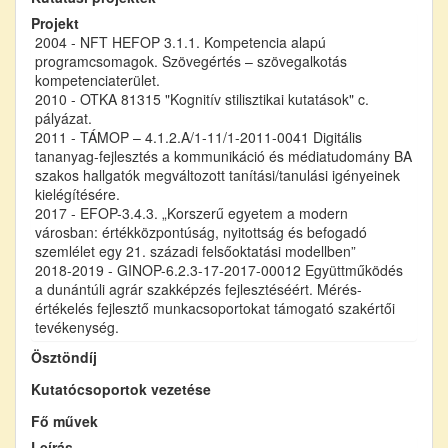
Projekt
2004 - NFT HEFOP 3.1.1. Kompetencia alapú
programcsomagok. Szövegértés – szövegalkotás
kompetenciaterület.
2010 - OTKA 81315 "Kognitív stilisztikai kutatások" c.
pályázat.
2011 - TÁMOP – 4.1.2.A/1-11/1-2011-0041 Digitális
tananyag-fejlesztés a kommunikáció és médiatudomány BA
szakos hallgatók megváltozott tanítási/tanulási igényeinek
kielégítésére.
2017 - EFOP-3.4.3. „Korszerű egyetem a modern
városban: értékközpontúság, nyitottság és befogadó
szemlélet egy 21. századi felsőoktatási modellben”
2018-2019 - GINOP-6.2.3-17-2017-00012 Együttműködés
a dunántúli agrár szakképzés fejlesztéséért. Mérés-
értékelés fejlesztő munkacsoportokat támogató szakértői
tevékenység.
Ösztöndíj
Kutatócsoportok vezetése
Fő művek
Leírás