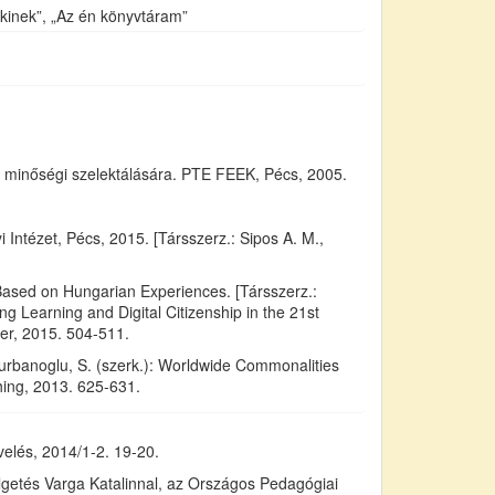
inek”, „Az én könyvtáram”
 minőségi szelektálására. PTE FEEK, Pécs, 2005.
ntézet, Pécs, 2015. [Társszerz.: Sipos A. M.,
Based on Hungarian Experiences. [Társszerz.:
ong Learning and Digital Citizenship in the 21st
er, 2015. 504-511.
 Kurbanoglu, S. (szerk.): Worldwide Commonalities
hing, 2013. 625-631.
elés, 2014/1-2. 19-20.
lgetés Varga Katalinnal, az Országos Pedagógiai