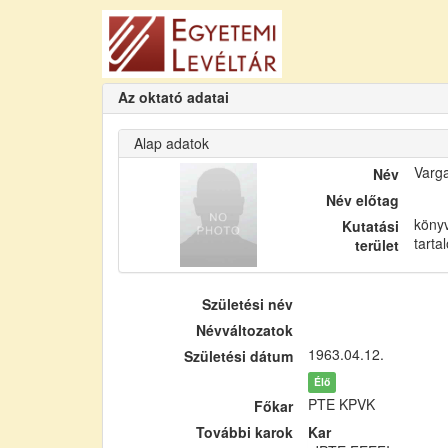
Az oktató adatai
Alap adatok
Varga
Név
Név előtag
köny
Kutatási
tarta
terület
Születési név
Névváltozatok
1963.04.12.
Születési dátum
Élő
PTE KPVK
Főkar
További karok
Kar