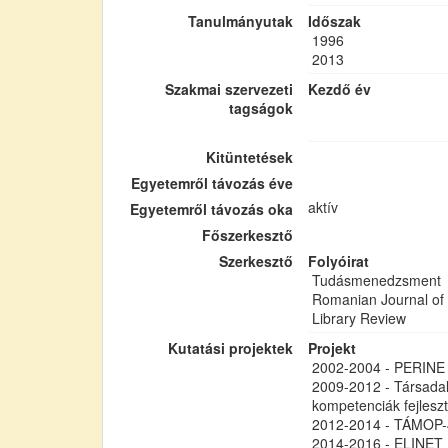
Tanulmányutak
Időszak
1996
2013
Szakmai szervezeti
Kezdő év
tagságok
Kitüntetések
Egyetemről távozás éve
aktív
Egyetemről távozás oka
Főszerkesztő
Szerkesztő
Folyóirat
Tudásmenedzsment
Romanian Journal of 
Library Review
Kutatási projektek
Projekt
2002-2004 - PERINE 
2009-2012 - Társadal
kompetenciák fejleszt
2012-2014 - TÁMOP-4.
2014-2016 - ELINET 