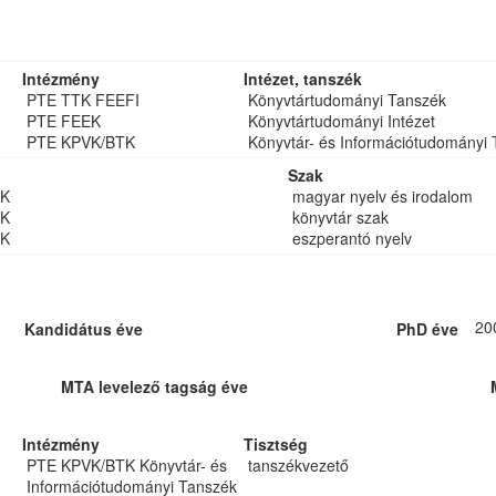
Intézmény
Intézet, tanszék
PTE TTK FEEFI
Könyvtártudományi Tanszék
PTE FEEK
Könyvtártudományi Intézet
PTE KPVK/BTK
Könyvtár- és Információtudományi
Szak
TK
magyar nyelv és irodalom
TK
könyvtár szak
TK
eszperantó nyelv
20
Kandidátus éve
PhD éve
MTA levelező tagság éve
Intézmény
Tisztség
PTE KPVK/BTK Könyvtár- és
tanszékvezető
Információtudományi Tanszék