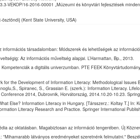
3.3-VEKOP/16-2016-00001 „Múzeumi és könyvtári fejlesztések mindenk
-ösztöndíj (Kent State University, USA)
z információs társadalomban: Módszerek és lehetőségek az információ
veltségig: Az információs műveltség alapjai. L’Harmattan, Bp., 2013.
 Kompetenciák a digitális univerzumban. PTE FEEK Könyvtártudományi I
 for the Development of Information Literacy: Methodological Issues 
noglu,S., Spiranec, S., Grassian E. (szerk.): Information Literacy. Lifel
n Conference 2014, Dubrovnik, Horvátország, 2014.10.20-10.23. Spring
hat Else? Information Literacy in Hungary. [Társszerz.: Koltay T.] In:
ormation Literacy Research and Practice. Springer International Publis
édia az oktatásban. Magabiztosan az információ tengerében. Új Köznev
.: "Mihamarabb látványos eredményeket szeretnénk felmutatni." Beszé