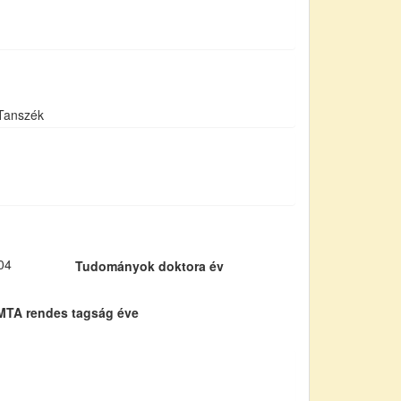
 Tanszék
04
Tudományok doktora év
MTA rendes tagság éve