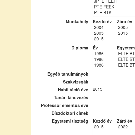
JPTE FEEFI
PTE FEEK
PTE BTK
Munkahely
Kezdő év
Záró év
2004
2005
2005
2015
2015
Diploma
Év
Egyetem
1986
ELTE B
1986
ELTE B
1986
ELTE B
Egyéb tanulmányok
Szakvizsgák
2015
Habilitáció éve
Tanári kinevezés
Professor emeritus éve
Díszdoktori címek
Egyetemi tisztség
Kezdő év
Záró év
2015
2022