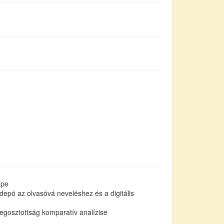
ope
pó az olvasóvá neveléshez és a digitális
egosztottság komparatív analízise