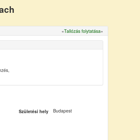
nach
«
Tallózás folytatása
»
mzés,
Budapest
Születési hely