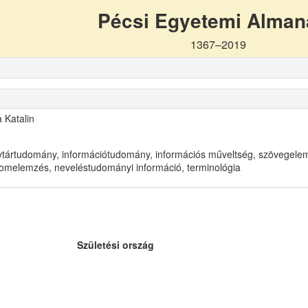
Pécsi Egyetemi Alma
1367–2019
 Katalin
vtártudomány, információtudomány, információs műveltség, szövegele
lomelemzés, neveléstudományi információ, terminológia
Születési ország