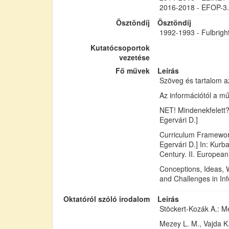
2016-2018 - EFOP-3.
Ösztöndíj
Ösztöndíj
1992-1993 - Fulbright
Kutatócsoportok
vezetése
Fő művek
Leírás
Szöveg és tartalom a
Az információtól a mű
NET! Mindenekfelett?
Egervári D.]
Curriculum Framework
Egervári D.] In: Kurba
Century. II. Europea
Conceptions, Ideas, W
and Challenges in Inf
Oktatóról szóló irodalom
Leírás
Stöckert-Kozák A.: M
Mezey L. M., Vajda K