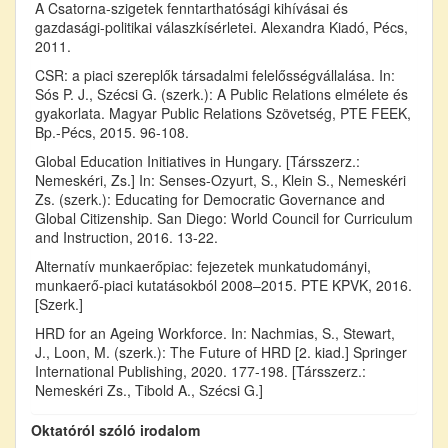
A Csatorna-szigetek fenntarthatósági kihívásai és
gazdasági-politikai válaszkísérletei. Alexandra Kiadó, Pécs,
2011.
CSR: a piaci szereplők társadalmi felelősségvállalása. In:
Sós P. J., Szécsi G. (szerk.): A Public Relations elmélete és
gyakorlata. Magyar Public Relations Szövetség, PTE FEEK,
Bp.-Pécs, 2015. 96-108.
Global Education Initiatives in Hungary. [Társszerz.:
Nemeskéri, Zs.] In: Senses-Ozyurt, S., Klein S., Nemeskéri
Zs. (szerk.): Educating for Democratic Governance and
Global Citizenship. San Diego: World Council for Curriculum
and Instruction, 2016. 13-22.
Alternatív munkaerőpiac: fejezetek munkatudományi,
munkaerő-piaci kutatásokból 2008–2015. PTE KPVK, 2016.
[Szerk.]
HRD for an Ageing Workforce. In: Nachmias, S., Stewart,
J., Loon, M. (szerk.): The Future of HRD [2. kiad.] Springer
International Publishing, 2020. 177-198. [Társszerz.:
Nemeskéri Zs., Tibold A., Szécsi G.]
Oktatóról szóló irodalom