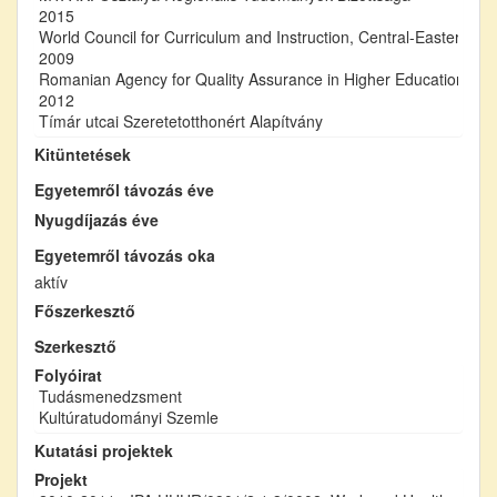
2015
World Council for Curriculum and Instruction, Central-Eastern E
2009
Romanian Agency for Quality Assurance in Higher Education
2012
Tímár utcai Szeretetotthonért Alapítvány
Kitüntetések
Egyetemről távozás éve
Nyugdíjazás éve
Egyetemről távozás oka
aktív
Főszerkesztő
Szerkesztő
Folyóirat
Tudásmenedzsment
Kultúratudományi Szemle
Kutatási projektek
Projekt