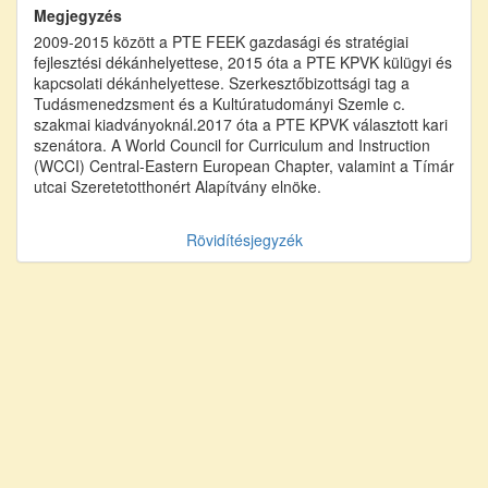
Megjegyzés
2009-2015 között a PTE FEEK gazdasági és stratégiai
fejlesztési dékánhelyettese, 2015 óta a PTE KPVK külügyi és
kapcsolati dékánhelyettese. Szerkesztőbizottsági tag a
Tudásmenedzsment és a Kultúratudományi Szemle c.
szakmai kiadványoknál.2017 óta a PTE KPVK választott kari
szenátora. A World Council for Curriculum and Instruction
(WCCI) Central-Eastern European Chapter, valamint a Tímár
utcai Szeretetotthonért Alapítvány elnöke.
Rövidítésjegyzék