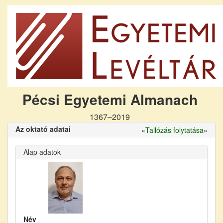
Pécsi Egyetemi Almanach
1367–2019
Az oktató adatai
«
Tallózás folytatása
»
Alap adatok
Név