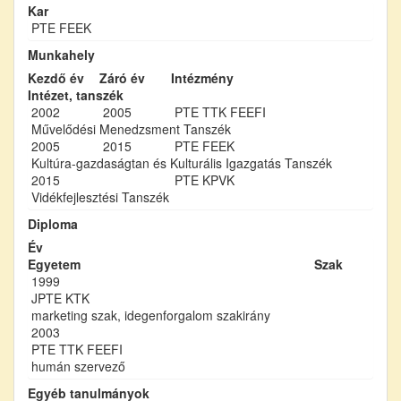
Kar
PTE FEEK
Munkahely
Kezdő év
Záró év
Intézmény
Intézet, tanszék
2002
2005
PTE TTK FEEFI
Művelődési Menedzsment Tanszék
2005
2015
PTE FEEK
Kultúra-gazdaságtan és Kulturális Igazgatás Tanszék
2015
PTE KPVK
Vidékfejlesztési Tanszék
Diploma
Év
Egyetem
Szak
1999
JPTE KTK
marketing szak, idegenforgalom szakirány
2003
PTE TTK FEEFI
humán szervező
Egyéb tanulmányok