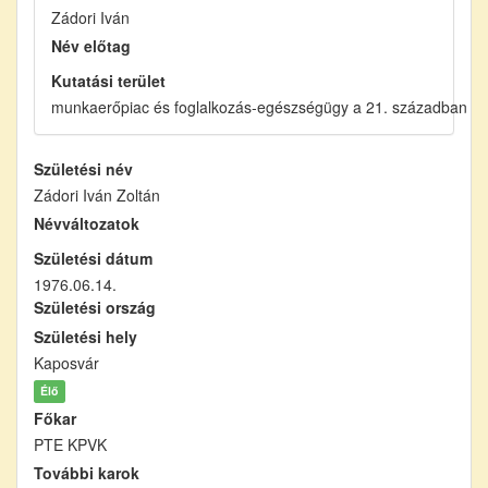
Zádori Iván
Név előtag
Kutatási terület
munkaerőpiac és foglalkozás-egészségügy a 21. században
Születési név
Zádori Iván Zoltán
Névváltozatok
Születési dátum
1976.06.14.
Születési ország
Születési hely
Kaposvár
Élő
Főkar
PTE KPVK
További karok