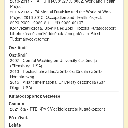
2010-2011 - IPA HUHR/0901/2.1.3/0002. Work and Health
Project.
2013-2014 - IPA Mental Disability and the World of Work
Project 2013-2015, Occupation and Health Project,
2020-2022 - 2020-2.1.1-ED-2020-00107.
Környezetfilozófia, Bioetika és Zöld Filozófia Kutatócsoport
létrehozása és működésének támogatása a Pécsi
Tudományegyetemen.
Ösztöndíj
Ösztöndíj
2007 - Central Washington University ösztöndíja
(Ellensburg, USA)
2013 - Hochschule Zittau/Görlitz ösztöndíja (Görlitz,
Németország)
2015 - Alliant International University ösztöndíja (San
Diego, USA)
Kutatócsoportok vezetése
Csoport
2021 óta - PTE KPVK Vidékfejlesztési Kutatóközpont
Fő művek
Leírás