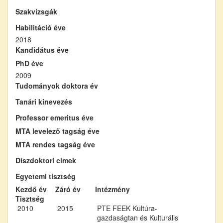
Szakvizsgák
Habilitáció éve
2018
Kandidátus éve
PhD éve
2009
Tudományok doktora év
Tanári kinevezés
Professor emeritus éve
MTA levelező tagság éve
MTA rendes tagság éve
Díszdoktori címek
Egyetemi tisztség
Kezdő év
Záró év
Intézmény
Tisztség
2010
2015
PTE FEEK Kultúra-
gazdaságtan és Kulturális