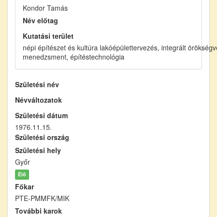
Kondor Tamás
Név előtag
Kutatási terület
népi építészet és kultúra lakóépülettervezés, integrált örökség
menedzsment, építéstechnológia
Születési név
Névváltozatok
Születési dátum
1976.11.15.
Születési ország
Születési hely
Győr
Élő
Főkar
PTE-PMMFK/MIK
További karok