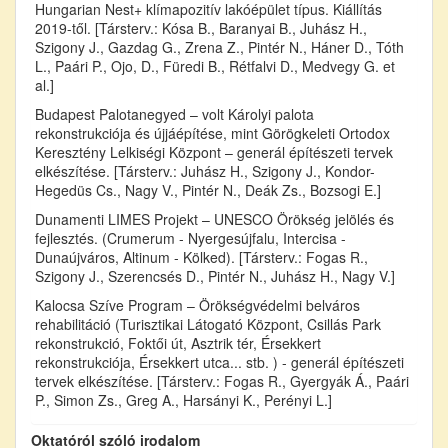
Hungarian Nest+ klímapozitív lakóépület típus. Kiállítás
2019-től. [Társterv.: Kósa B., Baranyai B., Juhász H.,
Szigony J., Gazdag G., Zrena Z., Pintér N., Háner D., Tóth
L., Paári P., Ojo, D., Füredi B., Rétfalvi D., Medvegy G. et
al.]
Budapest Palotanegyed – volt Károlyi palota
rekonstrukciója és újjáépítése, mint Görögkeleti Ortodox
Keresztény Lelkiségi Központ – generál építészeti tervek
elkészítése. [Társterv.: Juhász H., Szigony J., Kondor-
Hegedüs Cs., Nagy V., Pintér N., Deák Zs., Bozsogi E.]
Dunamenti LIMES Projekt – UNESCO Örökség jelölés és
fejlesztés. (Crumerum - Nyergesújfalu, Intercisa -
Dunaújváros, Altinum - Kölked). [Társterv.: Fogas R.,
Szigony J., Szerencsés D., Pintér N., Juhász H., Nagy V.]
Kalocsa Szíve Program – Örökségvédelmi belváros
rehabilitáció (Turisztikai Látogató Központ, Csillás Park
rekonstrukció, Foktői út, Asztrik tér, Érsekkert
rekonstrukciója, Érsekkert utca... stb. ) - generál építészeti
tervek elkészítése. [Társterv.: Fogas R., Gyergyák Á., Paári
P., Simon Zs., Greg A., Harsányi K., Perényi L.]
Oktatóról szóló irodalom