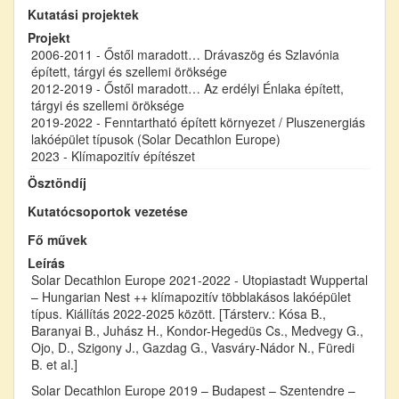
Kutatási projektek
Projekt
2006-2011 - Őstől maradott… Drávaszög és Szlavónia
épített, tárgyi és szellemi öröksége
2012-2019 - Őstől maradott… Az erdélyi Énlaka épített,
tárgyi és szellemi öröksége
2019-2022 - Fenntartható épített környezet / Pluszenergiás
lakóépület típusok (Solar Decathlon Europe)
2023 - Klímapozitív építészet
Ösztöndíj
Kutatócsoportok vezetése
Fő művek
Leírás
Solar Decathlon Europe 2021-2022 - Utopiastadt Wuppertal
– Hungarian Nest ++ klímapozitív többlakásos lakóépület
típus. Kiállítás 2022-2025 között. [Társterv.: Kósa B.,
Baranyai B., Juhász H., Kondor-Hegedüs Cs., Medvegy G.,
Ojo, D., Szigony J., Gazdag G., Vasváry-Nádor N., Füredi
B. et al.]
Solar Decathlon Europe 2019 – Budapest – Szentendre –