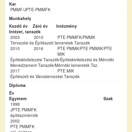
Kar
PMMF/JPTE-PMMFK
Munkahely
Kezdő év
Záró év
Intézmény
Intézet, tanszék
2003
2010
PTE PMMFK/PMMK
Tervezési és Építészeti Ismeretek Tanszék
2010
2016
PTE PMMK/PTE PMMIK/PTE
MIK
Építéskivitelezési Tanszék/Építéskivitelezési és Mérnöki
Menedzsment Tanszék/Mérnöki Ismeretek Tsz.
2017
PTE MIK
Építészeti és Várostervezési Tanszék
Diploma
Év
Egyetem
Szak
1998
JPTE PMMFK
építészmérnök
2002
PTE PMMFK
okl. építész