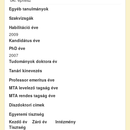
Egyéb tanulmányok
Szakvizsgák
Habilitáció éve
2009
Kandidátus éve
PhD éve
2007
Tudományok doktora év
Tanári kinevezés
Professor emeritus éve
MTA levelező tagság éve
MTA rendes tagság éve
Díszdoktori címek
Egyetemi tisztség
Kezdő év
Záró év
Intézmény
Tisztség