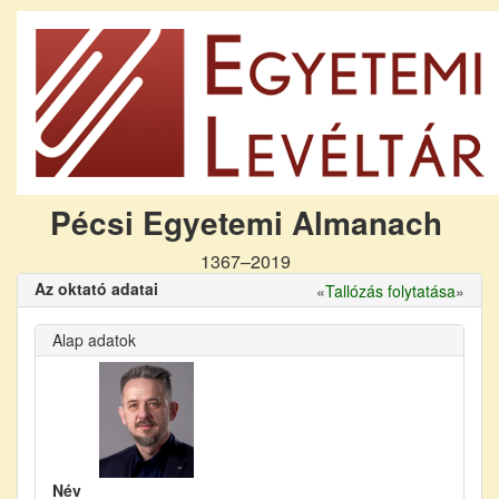
Pécsi Egyetemi Almanach
1367–2019
Az oktató adatai
«
Tallózás folytatása
»
Alap adatok
Név