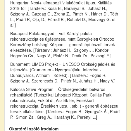
Hungarian Nest+ klímapozitív lakóépület típus. Kiállítás
2019-től. [Társterv.: Kósa B., Baranyai B., Juhász H.,
Szigony J., Gazdag G., Zrena Z., Pintér N., Háner D., Tóth
L., Paári P., Ojo, D., Füredi B., Rétfalvi D., Medvegy G. et
al.]
Budapest Palotanegyed – volt Károlyi palota
rekonstrukciója és újjáépítése, mint Görögkeleti Ortodox
Keresztény Lelkiségi Központ – generál építészeti tervek
elkészítése. [Társterv.: Juhász H., Szigony J., Kondor-
Hegedüs Cs., Nagy V., Pintér N., Deák Zs., Bozsogi E.]
Dunamenti LIMES Projekt – UNESCO Örökség jelölés és
fejlesztés. (Crumerum - Nyergesújfalu, Intercisa -
Dunaújváros, Altinum - Kölked). [Társterv.: Fogas R.,
Szigony J., Szerencsés D., Pintér N., Juhász H., Nagy V.]
Kalocsa Szíve Program – Örökségvédelmi belváros
rehabilitáció (Turisztikai Látogató Központ, Csillás Park
rekonstrukció, Foktői út, Asztrik tér, Érsekkert
rekonstrukciója, Érsekkert utca... stb. ) - generál építészeti
tervek elkészítése. [Társterv.: Fogas R., Gyergyák Á., Paári
P., Simon Zs., Greg A., Harsányi K., Perényi L.]
Oktatóról szóló irodalom