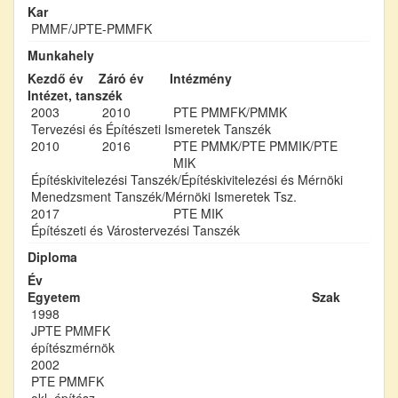
Kar
PMMF/JPTE-PMMFK
Munkahely
Kezdő év
Záró év
Intézmény
Intézet, tanszék
2003
2010
PTE PMMFK/PMMK
Tervezési és Építészeti Ismeretek Tanszék
2010
2016
PTE PMMK/PTE PMMIK/PTE
MIK
Építéskivitelezési Tanszék/Építéskivitelezési és Mérnöki
Menedzsment Tanszék/Mérnöki Ismeretek Tsz.
2017
PTE MIK
Építészeti és Várostervezési Tanszék
Diploma
Év
Egyetem
Szak
1998
JPTE PMMFK
építészmérnök
2002
PTE PMMFK
okl. építész