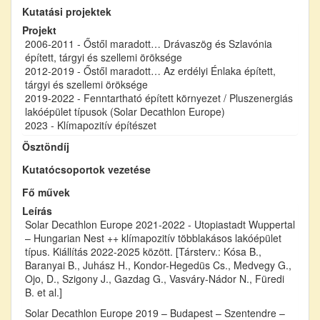
Kutatási projektek
Projekt
2006-2011 - Őstől maradott… Drávaszög és Szlavónia
épített, tárgyi és szellemi öröksége
2012-2019 - Őstől maradott… Az erdélyi Énlaka épített,
tárgyi és szellemi öröksége
2019-2022 - Fenntartható épített környezet / Pluszenergiás
lakóépület típusok (Solar Decathlon Europe)
2023 - Klímapozitív építészet
Ösztöndíj
Kutatócsoportok vezetése
Fő művek
Leírás
Solar Decathlon Europe 2021-2022 - Utopiastadt Wuppertal
– Hungarian Nest ++ klímapozitív többlakásos lakóépület
típus. Kiállítás 2022-2025 között. [Társterv.: Kósa B.,
Baranyai B., Juhász H., Kondor-Hegedüs Cs., Medvegy G.,
Ojo, D., Szigony J., Gazdag G., Vasváry-Nádor N., Füredi
B. et al.]
Solar Decathlon Europe 2019 – Budapest – Szentendre –