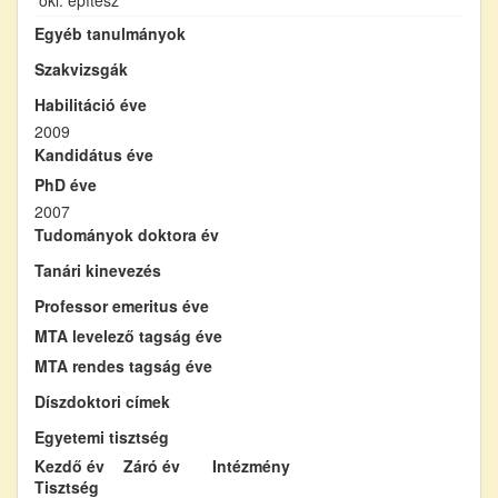
Egyéb tanulmányok
Szakvizsgák
Habilitáció éve
2009
Kandidátus éve
PhD éve
2007
Tudományok doktora év
Tanári kinevezés
Professor emeritus éve
MTA levelező tagság éve
MTA rendes tagság éve
Díszdoktori címek
Egyetemi tisztség
Kezdő év
Záró év
Intézmény
Tisztség