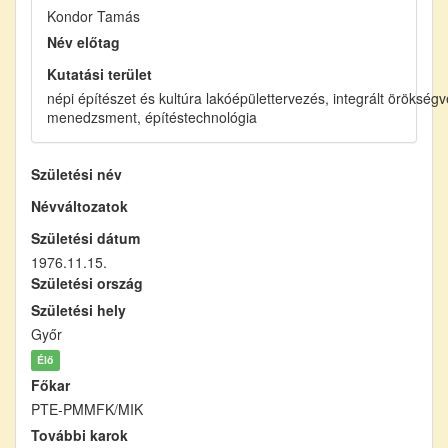
Kondor Tamás
Név előtag
Kutatási terület
népi építészet és kultúra lakóépülettervezés, integrált örökség
menedzsment, építéstechnológia
Születési név
Névváltozatok
Születési dátum
1976.11.15.
Születési ország
Születési hely
Győr
Élő
Főkar
PTE-PMMFK/MIK
További karok