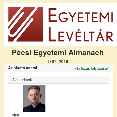
Pécsi Egyetemi Almanach
1367–2019
Az oktató adatai
«
Tallózás folytatása
»
Alap adatok
Név