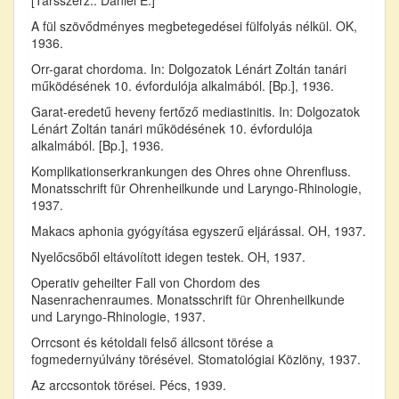
A fül szövődményes megbetegedései fülfolyás nélkül. OK,
1936.
Orr-garat chordoma. In: Dolgozatok Lénárt Zoltán tanári
működésének 10. évfordulója alkalmából. [Bp.], 1936.
Garat-eredetű heveny fertőző mediastinitis. In: Dolgozatok
Lénárt Zoltán tanári működésének 10. évfordulója
alkalmából. [Bp.], 1936.
Komplikationserkrankungen des Ohres ohne Ohrenfluss.
Monatsschrift für Ohrenheilkunde und Laryngo-Rhinologie,
1937.
Makacs aphonia gyógyítása egyszerű eljárással. OH, 1937.
Nyelőcsőből eltávolított idegen testek. OH, 1937.
Operativ geheilter Fall von Chordom des
Nasenrachenraumes. Monatsschrift für Ohrenheilkunde
und Laryngo-Rhinologie, 1937.
Orrcsont és kétoldali felső állcsont törése a
fogmedernyúlvány törésével. Stomatológiai Közlöny, 1937.
Az arccsontok törései. Pécs, 1939.