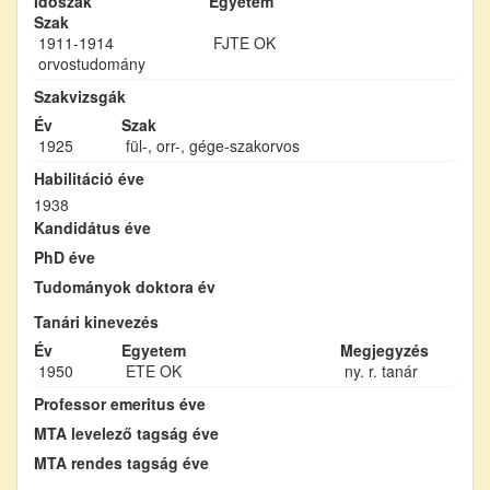
Időszak
Egyetem
Szak
1911-1914
FJTE OK
orvostudomány
Szakvizsgák
Év
Szak
1925
fül-, orr-, gége-szakorvos
Habilitáció éve
1938
Kandidátus éve
PhD éve
Tudományok doktora év
Tanári kinevezés
Év
Egyetem
Megjegyzés
1950
ETE OK
ny. r. tanár
Professor emeritus éve
MTA levelező tagság éve
MTA rendes tagság éve