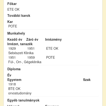
Főkar
ETE OK
További karok
Kar
POTE
Munkahely
Kezdő év
Záró év
Intézmény
Intézet, tanszék
1929
1951
ETE OK
Sebészeti Klinika
1951
1959
POTE
Fül-, Orr-, Gégeklinika
Diploma
Év
Egyetem
Szak
1918
BTE OK
orvostudomány
Egyéb tanulmányok