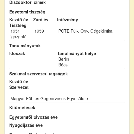
Díszdoktori címek
Egyetemi tisztség
Kezdő év
Záró év
Intézmény
Tisztség
1951
1959
POTE Fül-, Orr-, Gégeklinika
igazgató
Tanulmányutak
Időszak
Tanulmányút helye
Berlin
Bécs
Szakmai szervezeti tagságok
Kezdő év
Szervezet
Magyar Fül- és Gégeorvosok Egyesülete
Kitüntetések
Egyetemről távozás éve
Nyugdíjazás éve