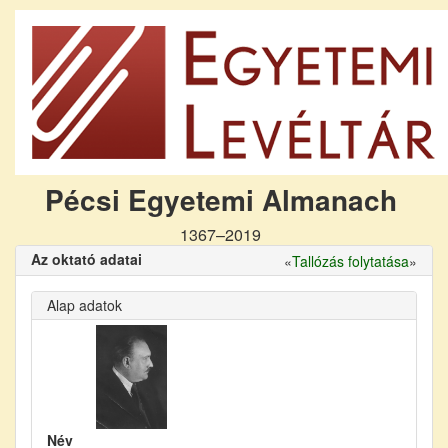
Pécsi Egyetemi Almanach
1367–2019
Az oktató adatai
«
Tallózás folytatása
»
Alap adatok
Név