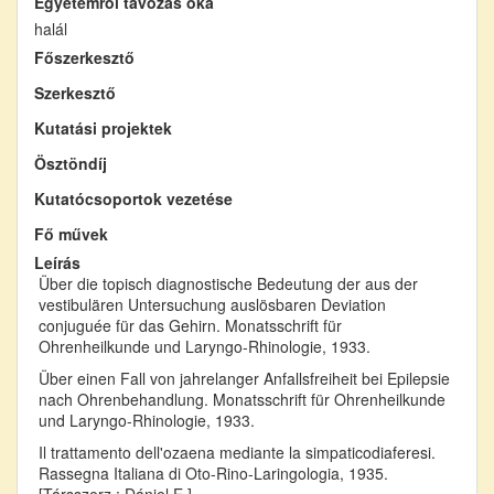
Egyetemről távozás oka
halál
Főszerkesztő
Szerkesztő
Kutatási projektek
Ösztöndíj
Kutatócsoportok vezetése
Fő művek
Leírás
Über die topisch diagnostische Bedeutung der aus der
vestibulären Untersuchung auslösbaren Deviation
conjuguée für das Gehirn. Monatsschrift für
Ohrenheilkunde und Laryngo-Rhinologie, 1933.
Über einen Fall von jahrelanger Anfallsfreiheit bei Epilepsie
nach Ohrenbehandlung. Monatsschrift für Ohrenheilkunde
und Laryngo-Rhinologie, 1933.
Il trattamento dell'ozaena mediante la simpaticodiaferesi.
Rassegna Italiana di Oto-Rino-Laringologia, 1935.
[Társszerz.: Dániel E.]