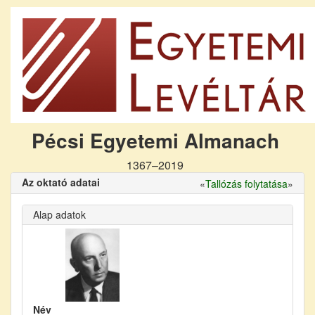
Pécsi Egyetemi Almanach
1367–2019
Az oktató adatai
«
Tallózás folytatása
»
Alap adatok
Név