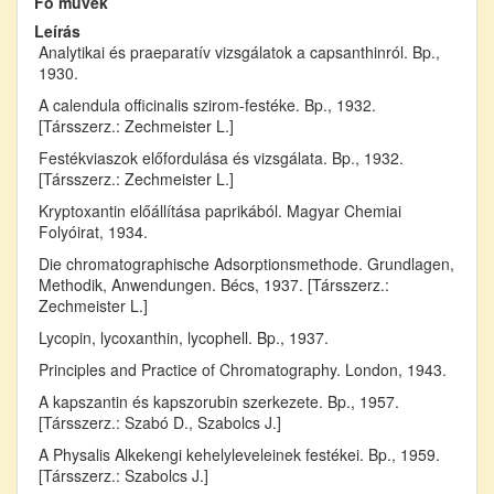
Fő művek
Leírás
Analytikai és praeparatív vizsgálatok a capsanthinról. Bp.,
1930.
A calendula officinalis szirom-festéke. Bp., 1932.
[Társszerz.: Zechmeister L.]
Festékviaszok előfordulása és vizsgálata. Bp., 1932.
[Társszerz.: Zechmeister L.]
Kryptoxantin előállítása paprikából. Magyar Chemiai
Folyóirat, 1934.
Die chromatographische Adsorptionsmethode. Grundlagen,
Methodik, Anwendungen. Bécs, 1937. [Társszerz.:
Zechmeister L.]
Lycopin, lycoxanthin, lycophell. Bp., 1937.
Principles and Practice of Chromatography. London, 1943.
A kapszantin és kapszorubin szerkezete. Bp., 1957.
[Társszerz.: Szabó D., Szabolcs J.]
A Physalis Alkekengi kehelyleveleinek festékei. Bp., 1959.
[Társszerz.: Szabolcs J.]