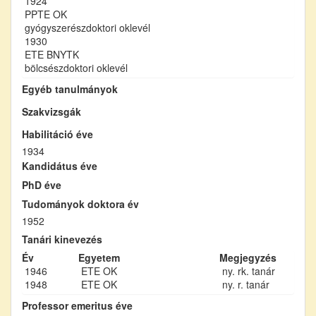
1924
PPTE OK
gyógyszerészdoktori oklevél
1930
ETE BNYTK
bölcsészdoktori oklevél
Egyéb tanulmányok
Szakvizsgák
Habilitáció éve
1934
Kandidátus éve
PhD éve
Tudományok doktora év
1952
Tanári kinevezés
Év
Egyetem
Megjegyzés
1946
ETE OK
ny. rk. tanár
1948
ETE OK
ny. r. tanár
Professor emeritus éve