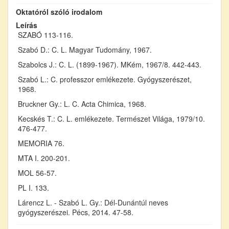
Oktatóról szóló irodalom
Leírás
SZABÓ 113-116.
Szabó D.: C. L. Magyar Tudomány, 1967.
Szabolcs J.: C. L. (1899-1967). MKém, 1967/8. 442-443.
Szabó L.: C. professzor emlékezete. Gyógyszerészet,
1968.
Bruckner Gy.: L. C. Acta Chimica, 1968.
Kecskés T.: C. L. emlékezete. Természet Világa, 1979/10.
476-477.
MEMORIA 76.
MTA I. 200-201.
MOL 56-57.
PL I. 133.
Lárencz L. - Szabó L. Gy.: Dél-Dunántúl neves
gyógyszerészei. Pécs, 2014. 47-58.