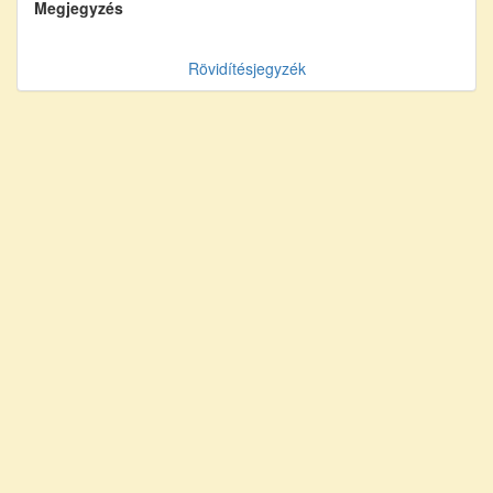
Megjegyzés
Rövidítésjegyzék