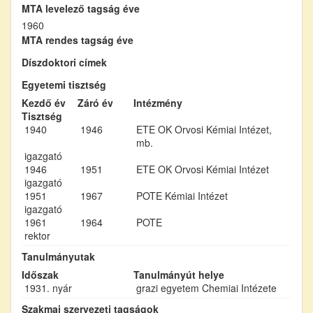
MTA levelező tagság éve
1960
MTA rendes tagság éve
Díszdoktori címek
Egyetemi tisztség
Kezdő év
Záró év
Intézmény
Tisztség
1940
1946
ETE OK Orvosi Kémiai Intézet,
mb.
igazgató
1946
1951
ETE OK Orvosi Kémiai Intézet
igazgató
1951
1967
POTE Kémiai Intézet
igazgató
1961
1964
POTE
rektor
Tanulmányutak
Időszak
Tanulmányút helye
1931. nyár
grazi egyetem Chemiai Intézete
Szakmai szervezeti tagságok