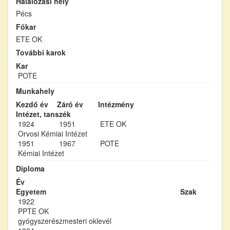
Halálozási hely
Pécs
Főkar
ETE OK
További karok
Kar
POTE
Munkahely
Kezdő év
Záró év
Intézmény
Intézet, tanszék
1924
1951
ETE OK
Orvosi Kémiai Intézet
1951
1967
POTE
Kémiai Intézet
Diploma
Év
Egyetem
Szak
1922
PPTE OK
gyógyszerészmesteri oklevél