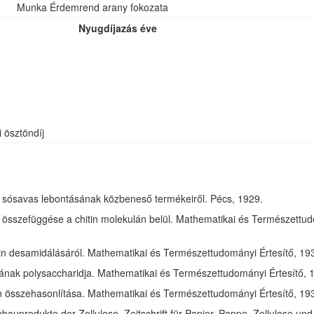
Munka Érdemrend arany fokozata
Nyugdíjazás éve
i ösztöndíj
óz sósavas lebontásának közbeneső termékeiről. Pécs, 1929.
összefüggése a chitin molekulán belül. Mathematikai és Természettudom
in desamidálásáról. Mathematikai és Természettudományi Értesítő, 1932
jának polysaccharidja. Mathematikai és Természettudományi Értesítő, 1
tin összehasonlítása. Mathematikai és Természettudományi Értesítő, 193
bauprodukte der Zellulose. Zeitschrift für Papier, Pappe, Zellulose und 