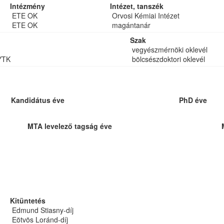
Intézmény
Intézet, tanszék
ETE OK
Orvosi Kémiai Intézet
ETE OK
magántanár
Szak
vegyészmérnöki oklevél
YTK
bölcsészdoktori oklevél
Kandidátus éve
PhD éve
MTA levelező tagság éve
Kitüntetés
Edmund Stiasny-díj
Eötvös Loránd-díj