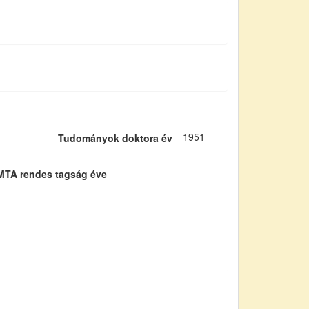
1951
Tudományok doktora év
MTA rendes tagság éve