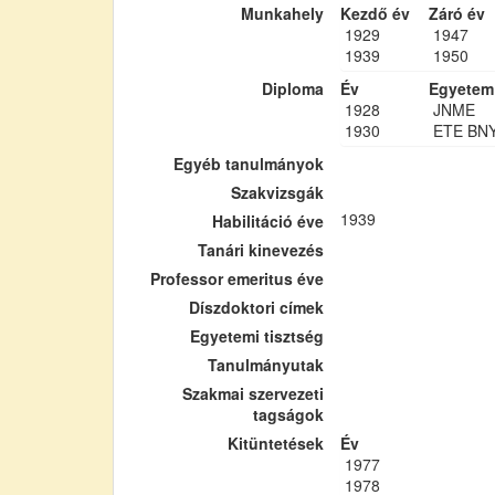
Munkahely
Kezdő év
Záró év
1929
1947
1939
1950
Diploma
Év
Egyetem
1928
JNME
1930
ETE BN
Egyéb tanulmányok
Szakvizsgák
1939
Habilitáció éve
Tanári kinevezés
Professor emeritus éve
Díszdoktori címek
Egyetemi tisztség
Tanulmányutak
Szakmai szervezeti
tagságok
Kitüntetések
Év
1977
1978