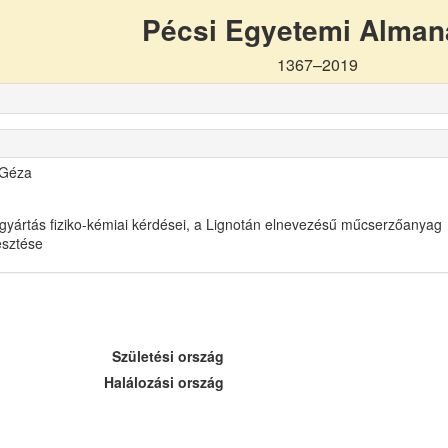
Pécsi Egyetemi Alma
1367–2019
 Géza
gyártás fiziko-kémiai kérdései, a Lignotán elnevezésű műcserzőanyag
lesztése
Születési ország
Halálozási ország