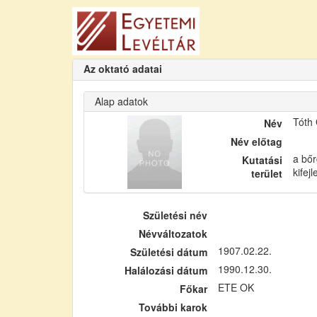
Az oktató adatai
Alap adatok
Tóth
Név
Név előtag
a bőr
Kutatási
kifej
terület
Születési név
Névváltozatok
1907.02.22.
Születési dátum
1990.12.30.
Halálozási dátum
ETE OK
Főkar
További karok