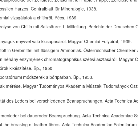
ssilen Harzes. Centralblatt für Mineralogie, 1938.
ai vizsgálatok a chitinről. Pécs, 1939.
olyse von Chitin mit Salzsäure: 1. Mitteilung. Berichte der Deutschen 
anyagok enyvvel való kicsapásáról. Magyar Chemiai Folyóirat, 1939.
toff in Gerbmittel mit flüssigem Ammoniak. Österreichischer Chemiker 
in néhány enzymjének chromatographikus szétválasztásáról. Magyar Ch
rök kikészítése. Bp., 1950.
aboratóriumi módszerek a bőriparban. Bp., 1953.
ak mérése. Magyar Tudományos Akadémia Műszaki Tudományok Osztál
izität des Leders bei verschiedenen Beanspruchungen. Acta Technica 
riemenleder bei dauernder Beanspruchung. Acta Technica Academiae S
of the breaking of leather fibres. Acta Technica Academiae Scientiaru