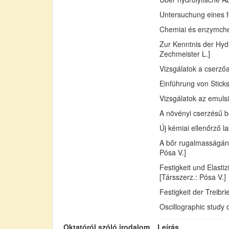
Untersuchung eines fo
Chemiai és enzymchemi
Zur Kenntnis der Hydr
Zechmeister L.]
Vizsgálatok a cserző
Einführung von Sticks
Vizsgálatok az emuls
A növényi cserzésű bő
Új kémiai ellenőrző l
A bőr rugalmasságán
Pósa V.]
Festigkeit und Elast
[Társszerz.: Pósa V.]
Festigkeit der Treib
Oscillographic study 
Oktatóról szóló irodalom
Leírás