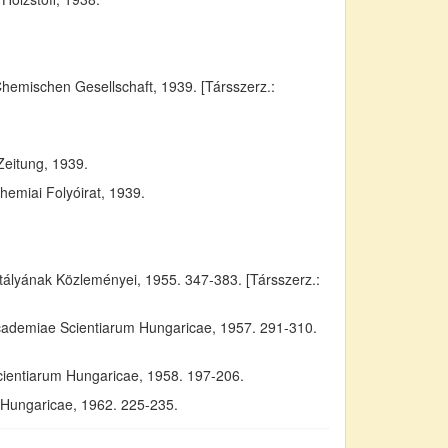
Chemischen Gesellschaft, 1939. [Társszerz.:
Zeitung, 1939.
emiai Folyóirat, 1939.
yának Közleményei, 1955. 347-383. [Társszerz.:
Academiae Scientiarum Hungaricae, 1957. 291-310.
cientiarum Hungaricae, 1958. 197-206.
m Hungaricae, 1962. 225-235.