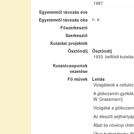
1987
Egyetemről távozás éve
n. a.
Egyetemről távozás oka
Főszerkesztő
Szerkesztő
Kutatási projektek
Ösztöndíj
Ösztöndíj
1933. belföldi kutatás
Kutatócsoportok
vezetése
Fő művek
Leírás
Vizsgálatok a cellul
A glükozamin-gyökök 
W. Grassmann]
Vizsgálat a glükozam
Az élesztő sejthártyá
Állati és növényi chi
Über hydrolytische Ab