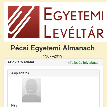
Pécsi Egyetemi Almanach
1367–2019
Az oktató adatai
«
Tallózás folytatása
»
Alap adatok
Név