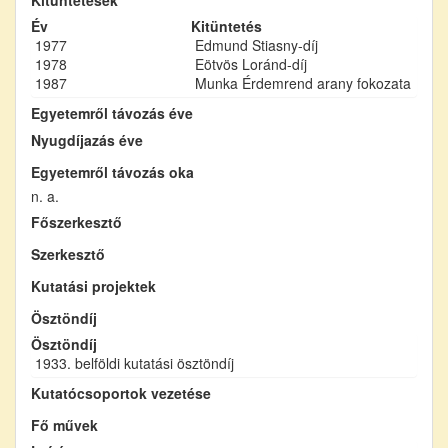
Év
Kitüntetés
1977
Edmund Stiasny-díj
1978
Eötvös Loránd-díj
1987
Munka Érdemrend arany fokozata
Egyetemről távozás éve
Nyugdíjazás éve
Egyetemről távozás oka
n. a.
Főszerkesztő
Szerkesztő
Kutatási projektek
Ösztöndíj
Ösztöndíj
1933. belföldi kutatási ösztöndíj
Kutatócsoportok vezetése
Fő művek