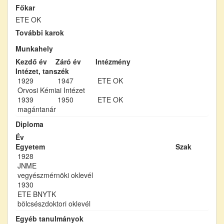
Főkar
ETE OK
További karok
Munkahely
Kezdő év
Záró év
Intézmény
Intézet, tanszék
1929
1947
ETE OK
Orvosi Kémiai Intézet
1939
1950
ETE OK
magántanár
Diploma
Év
Egyetem
Szak
1928
JNME
vegyészmérnöki oklevél
1930
ETE BNYTK
bölcsészdoktori oklevél
Egyéb tanulmányok