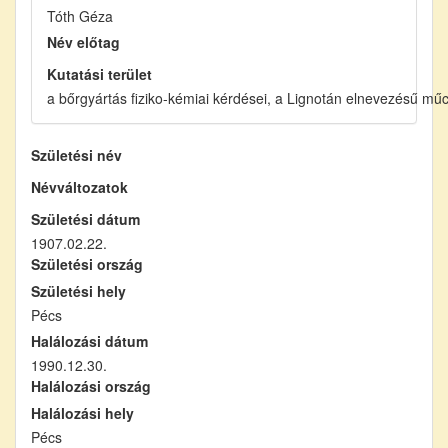
Tóth Géza
Név előtag
Kutatási terület
a bőrgyártás fiziko-kémiai kérdései, a Lignotán elnevezésű mű
Születési név
Névváltozatok
Születési dátum
1907.02.22.
Születési ország
Születési hely
Pécs
Halálozási dátum
1990.12.30.
Halálozási ország
Halálozási hely
Pécs