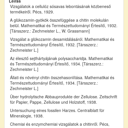
Leírás
Vizsgálatok a cellulóz sósavas lebontásának közbeneső
termékeiről. Pécs, 1929.
A glükozamin-gyökök összefüggése a chitin molekulán
belül. Mathematikai és Természettudományi Értesítő, 1932.
[Társszerz.: Zechmeister L., W. Grassmann]
Vizsgálat a glükozamin desamidálásáról. Mathematikai és
Természettudományi Értesítő, 1932. [Társszerz.:
Zechmeister L.]
Az élesztő sejthártyájának polysaccharidja. Mathematikai
és Természettudományi Értesítő, 1934. [Társszerz.:
Zechmeister L.]
Állati és növényi chitin összehasonlítása. Mathematikai és
Természettudományi Értesítő, 1934. [Társszerz.:
Zechmeister L.]
Über hydrolytische Abbauprodukte der Zellulose. Zeitschrift
für Papier, Pappe, Zellulose und Holzstoff, 1938.
Untersuchung eines fossilen Harzes. Centralblatt für
Mineralogie, 1938.
Chemiai és enzymchemiai vizsgálatok a chitinről. Pécs,