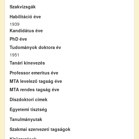
Szakvizsgák
Habilitáció éve
1939
Kandidátus éve
PhD éve
Tudományok doktora év
1951
Tanári kinevezés
Professor emeritus éve
MTA levelező tagság éve
MTA rendes tagság éve
Díszdoktori címek
Egyetemi tisztség
Tanulmányutak
Szakmai szervezeti tagságok
Kitüntetések