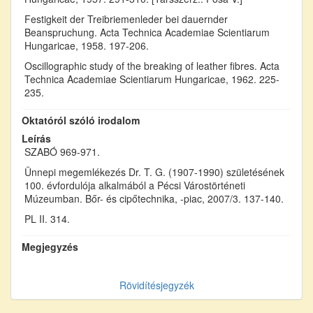
Festigkeit der Treibriemenleder bei dauernder
Beanspruchung. Acta Technica Academiae Scientiarum
Hungaricae, 1958. 197-206.
Oscillographic study of the breaking of leather fibres. Acta
Technica Academiae Scientiarum Hungaricae, 1962. 225-
235.
Oktatóról szóló irodalom
Leírás
SZABÓ 969-971.
Ünnepi megemlékezés Dr. T. G. (1907-1990) születésének
100. évfordulója alkalmából a Pécsi Várostörténeti
Múzeumban. Bőr- és cipőtechnika, -piac, 2007/3. 137-140.
PL II. 314.
Megjegyzés
Rövidítésjegyzék