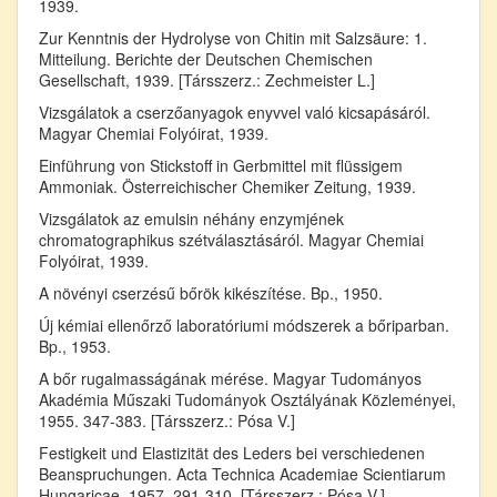
1939.
Zur Kenntnis der Hydrolyse von Chitin mit Salzsäure: 1.
Mitteilung. Berichte der Deutschen Chemischen
Gesellschaft, 1939. [Társszerz.: Zechmeister L.]
Vizsgálatok a cserzőanyagok enyvvel való kicsapásáról.
Magyar Chemiai Folyóirat, 1939.
Einführung von Stickstoff in Gerbmittel mit flüssigem
Ammoniak. Österreichischer Chemiker Zeitung, 1939.
Vizsgálatok az emulsin néhány enzymjének
chromatographikus szétválasztásáról. Magyar Chemiai
Folyóirat, 1939.
A növényi cserzésű bőrök kikészítése. Bp., 1950.
Új kémiai ellenőrző laboratóriumi módszerek a bőriparban.
Bp., 1953.
A bőr rugalmasságának mérése. Magyar Tudományos
Akadémia Műszaki Tudományok Osztályának Közleményei,
1955. 347-383. [Társszerz.: Pósa V.]
Festigkeit und Elastizität des Leders bei verschiedenen
Beanspruchungen. Acta Technica Academiae Scientiarum
Hungaricae, 1957. 291-310. [Társszerz.: Pósa V.]