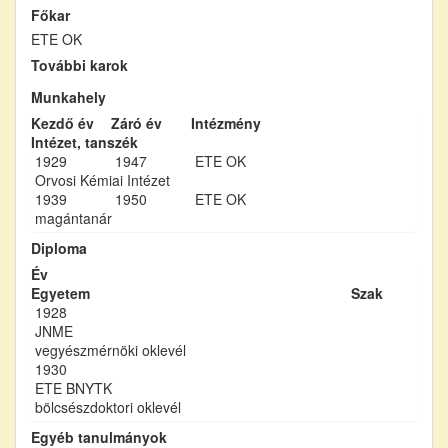
Főkar
ETE OK
További karok
Munkahely
Kezdő év
Záró év
Intézmény
Intézet, tanszék
1929
1947
ETE OK
Orvosi Kémiai Intézet
1939
1950
ETE OK
magántanár
Diploma
Év
Egyetem
Szak
1928
JNME
vegyészmérnöki oklevél
1930
ETE BNYTK
bölcsészdoktori oklevél
Egyéb tanulmányok