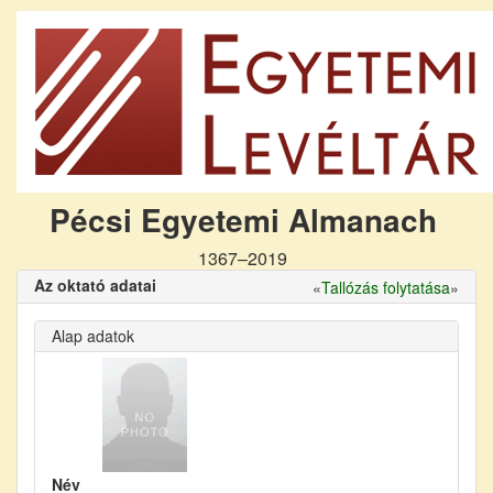
Pécsi Egyetemi Almanach
1367–2019
Az oktató adatai
«
Tallózás folytatása
»
Alap adatok
Név