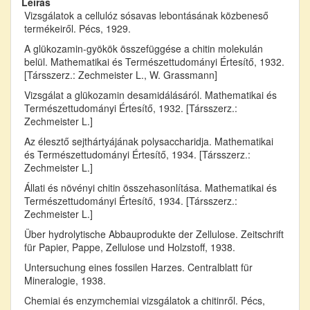
Leírás
Vizsgálatok a cellulóz sósavas lebontásának közbeneső
termékeiről. Pécs, 1929.
A glükozamin-gyökök összefüggése a chitin molekulán
belül. Mathematikai és Természettudományi Értesítő, 1932.
[Társszerz.: Zechmeister L., W. Grassmann]
Vizsgálat a glükozamin desamidálásáról. Mathematikai és
Természettudományi Értesítő, 1932. [Társszerz.:
Zechmeister L.]
Az élesztő sejthártyájának polysaccharidja. Mathematikai
és Természettudományi Értesítő, 1934. [Társszerz.:
Zechmeister L.]
Állati és növényi chitin összehasonlítása. Mathematikai és
Természettudományi Értesítő, 1934. [Társszerz.:
Zechmeister L.]
Über hydrolytische Abbauprodukte der Zellulose. Zeitschrift
für Papier, Pappe, Zellulose und Holzstoff, 1938.
Untersuchung eines fossilen Harzes. Centralblatt für
Mineralogie, 1938.
Chemiai és enzymchemiai vizsgálatok a chitinről. Pécs,