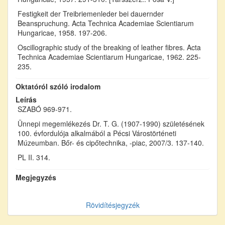
Festigkeit der Treibriemenleder bei dauernder
Beanspruchung. Acta Technica Academiae Scientiarum
Hungaricae, 1958. 197-206.
Oscillographic study of the breaking of leather fibres. Acta
Technica Academiae Scientiarum Hungaricae, 1962. 225-
235.
Oktatóról szóló irodalom
Leírás
SZABÓ 969-971.
Ünnepi megemlékezés Dr. T. G. (1907-1990) születésének
100. évfordulója alkalmából a Pécsi Várostörténeti
Múzeumban. Bőr- és cipőtechnika, -piac, 2007/3. 137-140.
PL II. 314.
Megjegyzés
Rövidítésjegyzék