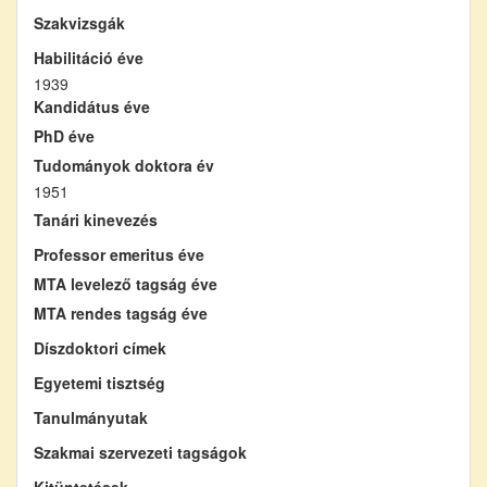
Szakvizsgák
Habilitáció éve
1939
Kandidátus éve
PhD éve
Tudományok doktora év
1951
Tanári kinevezés
Professor emeritus éve
MTA levelező tagság éve
MTA rendes tagság éve
Díszdoktori címek
Egyetemi tisztség
Tanulmányutak
Szakmai szervezeti tagságok
Kitüntetések