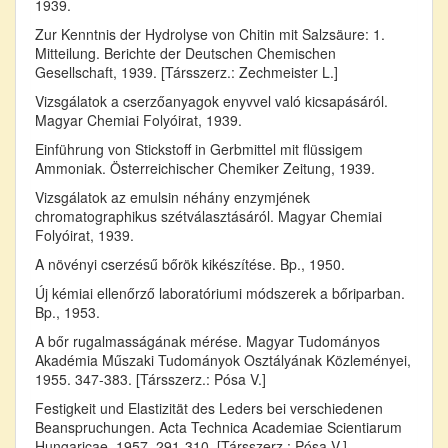
1939.
Zur Kenntnis der Hydrolyse von Chitin mit Salzsäure: 1.
Mitteilung. Berichte der Deutschen Chemischen
Gesellschaft, 1939. [Társszerz.: Zechmeister L.]
Vizsgálatok a cserzőanyagok enyvvel való kicsapásáról.
Magyar Chemiai Folyóirat, 1939.
Einführung von Stickstoff in Gerbmittel mit flüssigem
Ammoniak. Österreichischer Chemiker Zeitung, 1939.
Vizsgálatok az emulsin néhány enzymjének
chromatographikus szétválasztásáról. Magyar Chemiai
Folyóirat, 1939.
A növényi cserzésű bőrök kikészítése. Bp., 1950.
Új kémiai ellenőrző laboratóriumi módszerek a bőriparban.
Bp., 1953.
A bőr rugalmasságának mérése. Magyar Tudományos
Akadémia Műszaki Tudományok Osztályának Közleményei,
1955. 347-383. [Társszerz.: Pósa V.]
Festigkeit und Elastizität des Leders bei verschiedenen
Beanspruchungen. Acta Technica Academiae Scientiarum
Hungaricae, 1957. 291-310. [Társszerz.: Pósa V.]