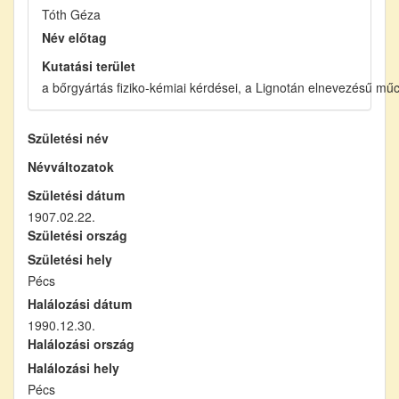
Tóth Géza
Név előtag
Kutatási terület
a bőrgyártás fiziko-kémiai kérdései, a Lignotán elnevezésű mű
Születési név
Névváltozatok
Születési dátum
1907.02.22.
Születési ország
Születési hely
Pécs
Halálozási dátum
1990.12.30.
Halálozási ország
Halálozási hely
Pécs