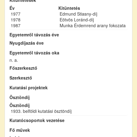
Év
Kitüntetés
1977
Edmund Stiasny-díj
1978
Eötvös Loránd-díj
1987
Munka Érdemrend arany fokozata
Egyetemről távozás éve
Nyugdíjazás éve
Egyetemről távozás oka
n. a.
Főszerkesztő
Szerkesztő
Kutatási projektek
Ösztöndíj
Ösztöndíj
1933. belföldi kutatási ösztöndíj
Kutatócsoportok vezetése
Fő művek