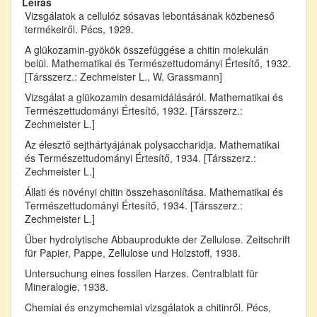
Leírás
Vizsgálatok a cellulóz sósavas lebontásának közbeneső
termékeiről. Pécs, 1929.
A glükozamin-gyökök összefüggése a chitin molekulán
belül. Mathematikai és Természettudományi Értesítő, 1932.
[Társszerz.: Zechmeister L., W. Grassmann]
Vizsgálat a glükozamin desamidálásáról. Mathematikai és
Természettudományi Értesítő, 1932. [Társszerz.:
Zechmeister L.]
Az élesztő sejthártyájának polysaccharidja. Mathematikai
és Természettudományi Értesítő, 1934. [Társszerz.:
Zechmeister L.]
Állati és növényi chitin összehasonlítása. Mathematikai és
Természettudományi Értesítő, 1934. [Társszerz.:
Zechmeister L.]
Über hydrolytische Abbauprodukte der Zellulose. Zeitschrift
für Papier, Pappe, Zellulose und Holzstoff, 1938.
Untersuchung eines fossilen Harzes. Centralblatt für
Mineralogie, 1938.
Chemiai és enzymchemiai vizsgálatok a chitinről. Pécs,