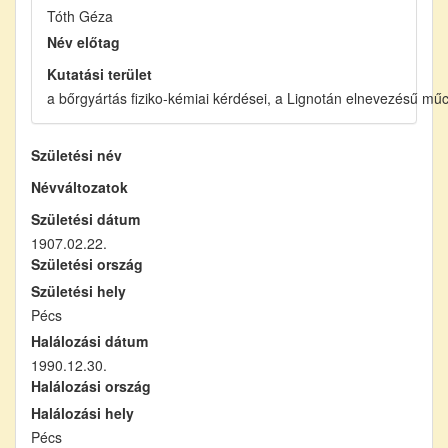
Tóth Géza
Név előtag
Kutatási terület
a bőrgyártás fiziko-kémiai kérdései, a Lignotán elnevezésű mű
Születési név
Névváltozatok
Születési dátum
1907.02.22.
Születési ország
Születési hely
Pécs
Halálozási dátum
1990.12.30.
Halálozási ország
Halálozási hely
Pécs