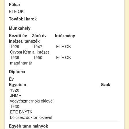
Főkar
ETE OK
További karok
Munkahely
Kezdő év
Záró év
Intézmény
Intézet, tanszék
1929
1947
ETE OK
Orvosi Kémiai Intézet
1939
1950
ETE OK
magántanár
Diploma
Év
Egyetem
Szak
1928
JNME
vegyészmérnöki oklevél
1930
ETE BNYTK
bölcsészdoktori oklevél
Egyéb tanulmányok