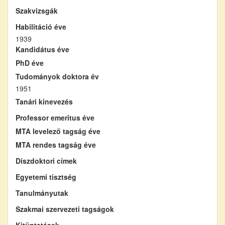
Szakvizsgák
Habilitáció éve
1939
Kandidátus éve
PhD éve
Tudományok doktora év
1951
Tanári kinevezés
Professor emeritus éve
MTA levelező tagság éve
MTA rendes tagság éve
Díszdoktori címek
Egyetemi tisztség
Tanulmányutak
Szakmai szervezeti tagságok
Kitüntetések