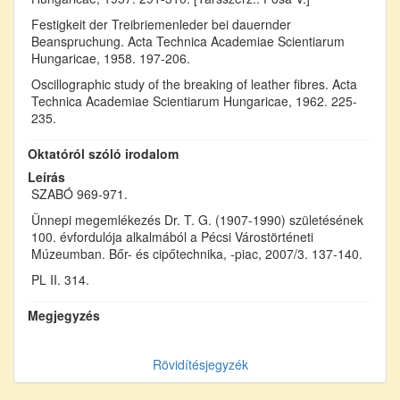
Festigkeit der Treibriemenleder bei dauernder
Beanspruchung. Acta Technica Academiae Scientiarum
Hungaricae, 1958. 197-206.
Oscillographic study of the breaking of leather fibres. Acta
Technica Academiae Scientiarum Hungaricae, 1962. 225-
235.
Oktatóról szóló irodalom
Leírás
SZABÓ 969-971.
Ünnepi megemlékezés Dr. T. G. (1907-1990) születésének
100. évfordulója alkalmából a Pécsi Várostörténeti
Múzeumban. Bőr- és cipőtechnika, -piac, 2007/3. 137-140.
PL II. 314.
Megjegyzés
Rövidítésjegyzék