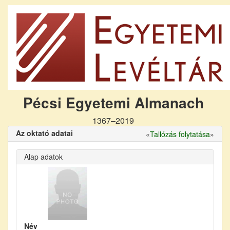
Pécsi Egyetemi Almanach
1367–2019
Az oktató adatai
«
Tallózás folytatása
»
Alap adatok
Név