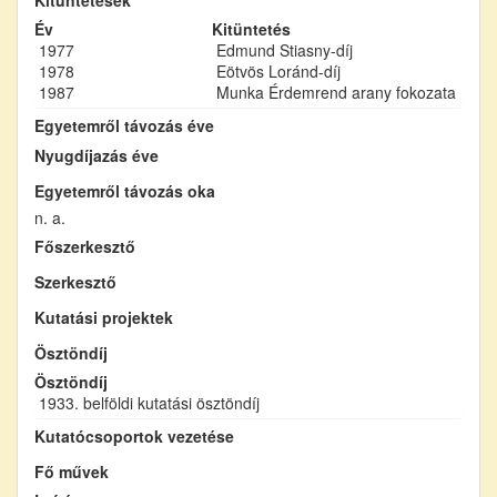
Év
Kitüntetés
1977
Edmund Stiasny-díj
1978
Eötvös Loránd-díj
1987
Munka Érdemrend arany fokozata
Egyetemről távozás éve
Nyugdíjazás éve
Egyetemről távozás oka
n. a.
Főszerkesztő
Szerkesztő
Kutatási projektek
Ösztöndíj
Ösztöndíj
1933. belföldi kutatási ösztöndíj
Kutatócsoportok vezetése
Fő művek