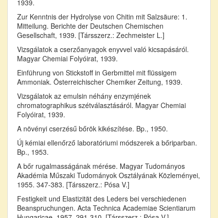
1939.
Zur Kenntnis der Hydrolyse von Chitin mit Salzsäure: 1.
Mitteilung. Berichte der Deutschen Chemischen
Gesellschaft, 1939. [Társszerz.: Zechmeister L.]
Vizsgálatok a cserzőanyagok enyvvel való kicsapásáról.
Magyar Chemiai Folyóirat, 1939.
Einführung von Stickstoff in Gerbmittel mit flüssigem
Ammoniak. Österreichischer Chemiker Zeitung, 1939.
Vizsgálatok az emulsin néhány enzymjének
chromatographikus szétválasztásáról. Magyar Chemiai
Folyóirat, 1939.
A növényi cserzésű bőrök kikészítése. Bp., 1950.
Új kémiai ellenőrző laboratóriumi módszerek a bőriparban.
Bp., 1953.
A bőr rugalmasságának mérése. Magyar Tudományos
Akadémia Műszaki Tudományok Osztályának Közleményei,
1955. 347-383. [Társszerz.: Pósa V.]
Festigkeit und Elastizität des Leders bei verschiedenen
Beanspruchungen. Acta Technica Academiae Scientiarum
Hungaricae, 1957. 291-310. [Társszerz.: Pósa V.]