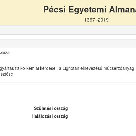
Pécsi Egyetemi Alma
1367–2019
 Géza
gyártás fiziko-kémiai kérdései, a Lignotán elnevezésű műcserzőanyag
lesztése
Születési ország
Halálozási ország