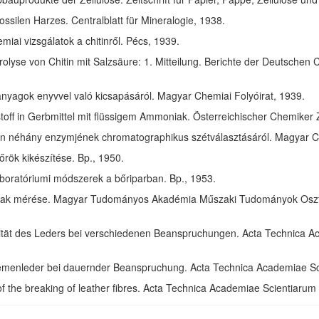
ssilen Harzes. Centralblatt für Mineralogie, 1938.
ai vizsgálatok a chitinről. Pécs, 1939.
olyse von Chitin mit Salzsäure: 1. Mitteilung. Berichte der Deutschen 
anyagok enyvvel való kicsapásáról. Magyar Chemiai Folyóirat, 1939.
toff in Gerbmittel mit flüssigem Ammoniak. Österreichischer Chemiker 
in néhány enzymjének chromatographikus szétválasztásáról. Magyar Ch
rök kikészítése. Bp., 1950.
aboratóriumi módszerek a bőriparban. Bp., 1953.
ak mérése. Magyar Tudományos Akadémia Műszaki Tudományok Osztál
izität des Leders bei verschiedenen Beanspruchungen. Acta Technica 
riemenleder bei dauernder Beanspruchung. Acta Technica Academiae S
of the breaking of leather fibres. Acta Technica Academiae Scientiaru