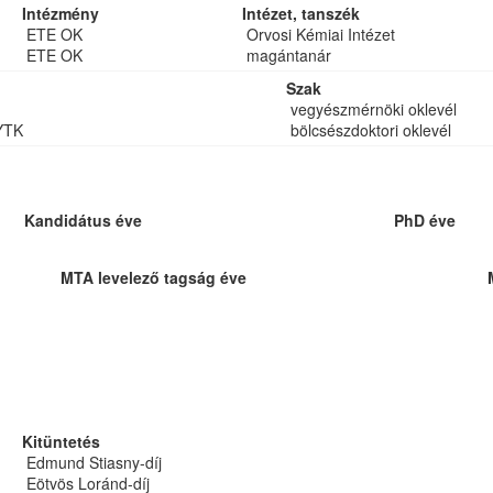
Intézmény
Intézet, tanszék
ETE OK
Orvosi Kémiai Intézet
ETE OK
magántanár
Szak
vegyészmérnöki oklevél
YTK
bölcsészdoktori oklevél
Kandidátus éve
PhD éve
MTA levelező tagság éve
Kitüntetés
Edmund Stiasny-díj
Eötvös Loránd-díj