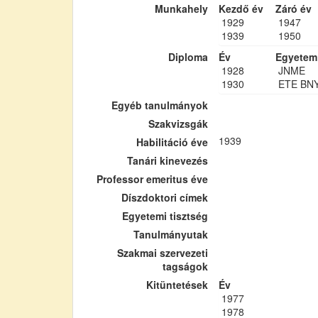
Munkahely
Kezdő év
Záró év
1929
1947
1939
1950
Diploma
Év
Egyetem
1928
JNME
1930
ETE BN
Egyéb tanulmányok
Szakvizsgák
1939
Habilitáció éve
Tanári kinevezés
Professor emeritus éve
Díszdoktori címek
Egyetemi tisztség
Tanulmányutak
Szakmai szervezeti
tagságok
Kitüntetések
Év
1977
1978