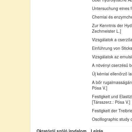
Untersuchung eines fo
Chemiai és enzymchemi
Zur Kenntnis der Hydr
Zechmeister L.]
Vizsgálatok a cserző
Einführung von Sticks
Vizsgálatok az emuls
A növényi cserzésű bő
Új kémiai ellenőrző l
A bőr rugalmasságán
Pósa V.]
Festigkeit und Elast
[Társszerz.: Pósa V.]
Festigkeit der Treib
Oscillographic study 
Oktatóról szóló irodalom
Leírás