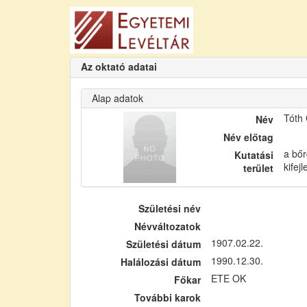
Az oktató adatai
Alap adatok
Tóth
Név
Név előtag
a bőr
Kutatási
kifej
terület
Születési név
Névváltozatok
1907.02.22.
Születési dátum
1990.12.30.
Halálozási dátum
ETE OK
Főkar
További karok