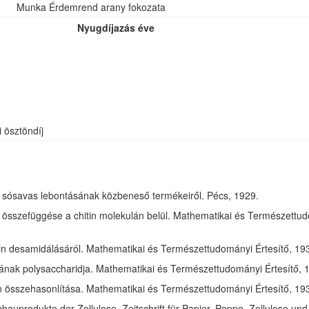
Munka Érdemrend arany fokozata
Nyugdíjazás éve
i ösztöndíj
óz sósavas lebontásának közbeneső termékeiről. Pécs, 1929.
összefüggése a chitin molekulán belül. Mathematikai és Természettudom
in desamidálásáról. Mathematikai és Természettudományi Értesítő, 1932
jának polysaccharidja. Mathematikai és Természettudományi Értesítő, 1
tin összehasonlítása. Mathematikai és Természettudományi Értesítő, 193
bauprodukte der Zellulose. Zeitschrift für Papier, Pappe, Zellulose und 