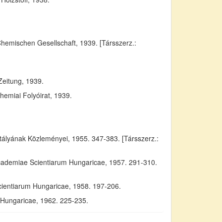
Chemischen Gesellschaft, 1939. [Társszerz.:
Zeitung, 1939.
emiai Folyóirat, 1939.
yának Közleményei, 1955. 347-383. [Társszerz.:
Academiae Scientiarum Hungaricae, 1957. 291-310.
cientiarum Hungaricae, 1958. 197-206.
m Hungaricae, 1962. 225-235.