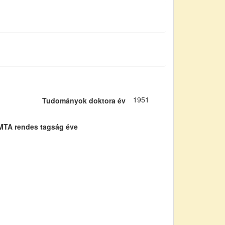
1951
Tudományok doktora év
MTA rendes tagság éve