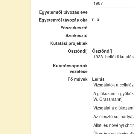
1987
Egyetemről távozás éve
n. a.
Egyetemről távozás oka
Főszerkesztő
Szerkesztő
Kutatási projektek
Ösztöndíj
Ösztöndíj
1933. belföldi kutatás
Kutatócsoportok
vezetése
Fő művek
Leírás
Vizsgálatok a cellul
A glükozamin-gyökök 
W. Grassmann]
Vizsgálat a glükozam
Az élesztő sejthártyá
Állati és növényi chi
Über hydrolytische Ab