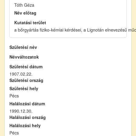
Tóth Géza
Név előtag
Kutatási terület
a bőrgyártás fiziko-kémiai kérdései, a Lignotán elnevezésű mű
Születési név
Névváltozatok
Születési dátum
1907.02.22.
Születési ország
Születési hely
Pécs
Halálozási dátum
1990.12.30.
Halálozási ország
Halálozási hely
Pécs