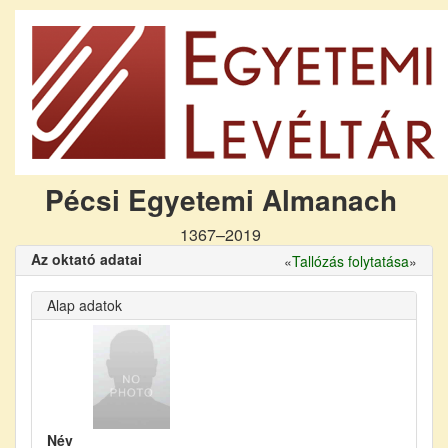
Pécsi Egyetemi Almanach
1367–2019
Az oktató adatai
«
Tallózás folytatása
»
Alap adatok
Név