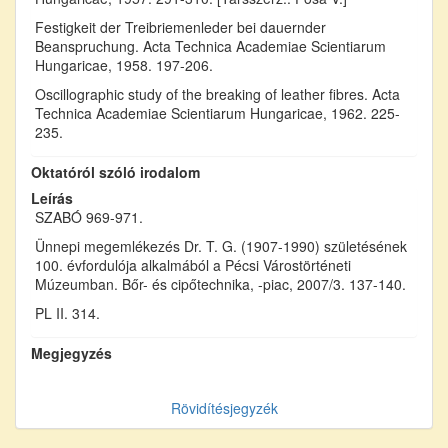
Festigkeit der Treibriemenleder bei dauernder
Beanspruchung. Acta Technica Academiae Scientiarum
Hungaricae, 1958. 197-206.
Oscillographic study of the breaking of leather fibres. Acta
Technica Academiae Scientiarum Hungaricae, 1962. 225-
235.
Oktatóról szóló irodalom
Leírás
SZABÓ 969-971.
Ünnepi megemlékezés Dr. T. G. (1907-1990) születésének
100. évfordulója alkalmából a Pécsi Várostörténeti
Múzeumban. Bőr- és cipőtechnika, -piac, 2007/3. 137-140.
PL II. 314.
Megjegyzés
Rövidítésjegyzék