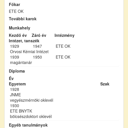
Főkar
ETE OK
További karok
Munkahely
Kezdő év
Záró év
Intézmény
Intézet, tanszék
1929
1947
ETE OK
Orvosi Kémiai Intézet
1939
1950
ETE OK
magántanár
Diploma
Év
Egyetem
Szak
1928
JNME
vegyészmérnöki oklevél
1930
ETE BNYTK
bölcsészdoktori oklevél
Egyéb tanulmányok