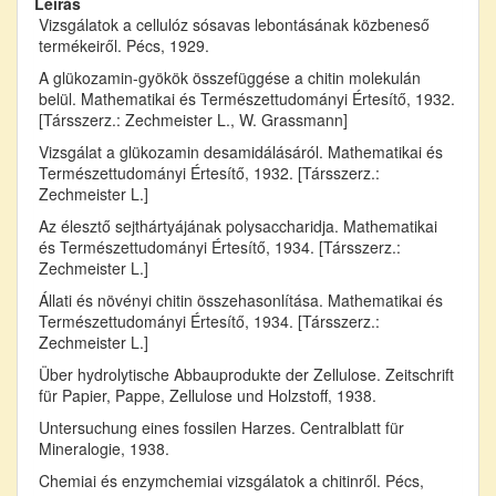
Leírás
Vizsgálatok a cellulóz sósavas lebontásának közbeneső
termékeiről. Pécs, 1929.
A glükozamin-gyökök összefüggése a chitin molekulán
belül. Mathematikai és Természettudományi Értesítő, 1932.
[Társszerz.: Zechmeister L., W. Grassmann]
Vizsgálat a glükozamin desamidálásáról. Mathematikai és
Természettudományi Értesítő, 1932. [Társszerz.:
Zechmeister L.]
Az élesztő sejthártyájának polysaccharidja. Mathematikai
és Természettudományi Értesítő, 1934. [Társszerz.:
Zechmeister L.]
Állati és növényi chitin összehasonlítása. Mathematikai és
Természettudományi Értesítő, 1934. [Társszerz.:
Zechmeister L.]
Über hydrolytische Abbauprodukte der Zellulose. Zeitschrift
für Papier, Pappe, Zellulose und Holzstoff, 1938.
Untersuchung eines fossilen Harzes. Centralblatt für
Mineralogie, 1938.
Chemiai és enzymchemiai vizsgálatok a chitinről. Pécs,