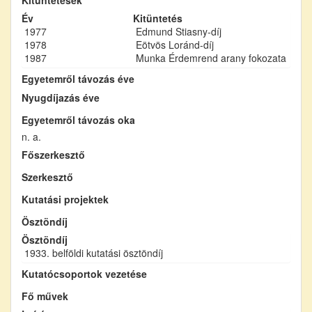
Év
Kitüntetés
1977
Edmund Stiasny-díj
1978
Eötvös Loránd-díj
1987
Munka Érdemrend arany fokozata
Egyetemről távozás éve
Nyugdíjazás éve
Egyetemről távozás oka
n. a.
Főszerkesztő
Szerkesztő
Kutatási projektek
Ösztöndíj
Ösztöndíj
1933. belföldi kutatási ösztöndíj
Kutatócsoportok vezetése
Fő művek