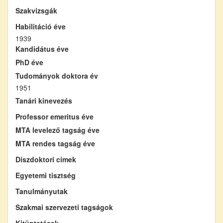
Szakvizsgák
Habilitáció éve
1939
Kandidátus éve
PhD éve
Tudományok doktora év
1951
Tanári kinevezés
Professor emeritus éve
MTA levelező tagság éve
MTA rendes tagság éve
Díszdoktori címek
Egyetemi tisztség
Tanulmányutak
Szakmai szervezeti tagságok
Kitüntetések