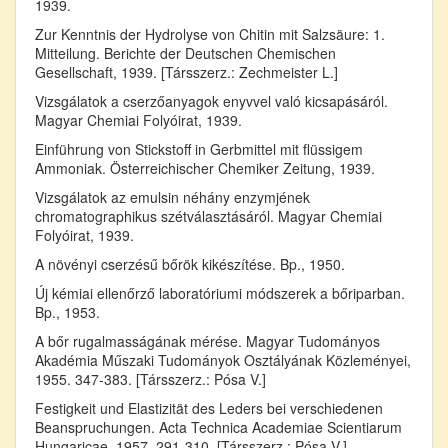
1939.
Zur Kenntnis der Hydrolyse von Chitin mit Salzsäure: 1.
Mitteilung. Berichte der Deutschen Chemischen
Gesellschaft, 1939. [Társszerz.: Zechmeister L.]
Vizsgálatok a cserzőanyagok enyvvel való kicsapásáról.
Magyar Chemiai Folyóirat, 1939.
Einführung von Stickstoff in Gerbmittel mit flüssigem
Ammoniak. Österreichischer Chemiker Zeitung, 1939.
Vizsgálatok az emulsin néhány enzymjének
chromatographikus szétválasztásáról. Magyar Chemiai
Folyóirat, 1939.
A növényi cserzésű bőrök kikészítése. Bp., 1950.
Új kémiai ellenőrző laboratóriumi módszerek a bőriparban.
Bp., 1953.
A bőr rugalmasságának mérése. Magyar Tudományos
Akadémia Műszaki Tudományok Osztályának Közleményei,
1955. 347-383. [Társszerz.: Pósa V.]
Festigkeit und Elastizität des Leders bei verschiedenen
Beanspruchungen. Acta Technica Academiae Scientiarum
Hungaricae, 1957. 291-310. [Társszerz.: Pósa V.]