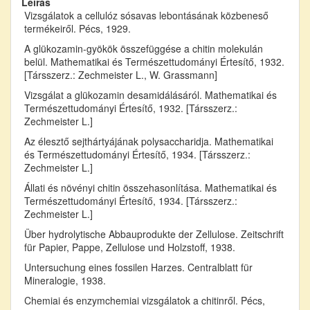
Leírás
Vizsgálatok a cellulóz sósavas lebontásának közbeneső
termékeiről. Pécs, 1929.
A glükozamin-gyökök összefüggése a chitin molekulán
belül. Mathematikai és Természettudományi Értesítő, 1932.
[Társszerz.: Zechmeister L., W. Grassmann]
Vizsgálat a glükozamin desamidálásáról. Mathematikai és
Természettudományi Értesítő, 1932. [Társszerz.:
Zechmeister L.]
Az élesztő sejthártyájának polysaccharidja. Mathematikai
és Természettudományi Értesítő, 1934. [Társszerz.:
Zechmeister L.]
Állati és növényi chitin összehasonlítása. Mathematikai és
Természettudományi Értesítő, 1934. [Társszerz.:
Zechmeister L.]
Über hydrolytische Abbauprodukte der Zellulose. Zeitschrift
für Papier, Pappe, Zellulose und Holzstoff, 1938.
Untersuchung eines fossilen Harzes. Centralblatt für
Mineralogie, 1938.
Chemiai és enzymchemiai vizsgálatok a chitinről. Pécs,