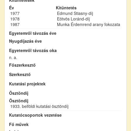
Év
Kitüntetés
1977
Edmund Stiasny-díj
1978
Eötvös Loránd-díj
1987
Munka Érdemrend arany fokozata
Egyetemről távozás éve
Nyugdíjazás éve
Egyetemről távozás oka
n. a.
Főszerkesztő
Szerkesztő
Kutatási projektek
Ösztöndíj
Ösztöndíj
1933. belföldi kutatási ösztöndíj
Kutatócsoportok vezetése
Fő művek