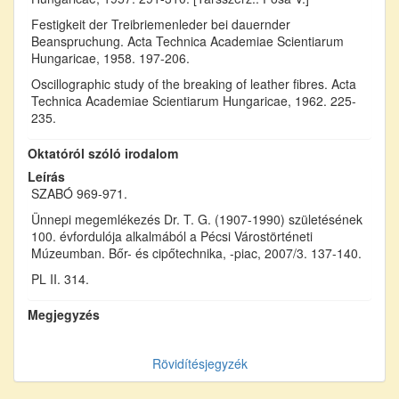
Festigkeit der Treibriemenleder bei dauernder
Beanspruchung. Acta Technica Academiae Scientiarum
Hungaricae, 1958. 197-206.
Oscillographic study of the breaking of leather fibres. Acta
Technica Academiae Scientiarum Hungaricae, 1962. 225-
235.
Oktatóról szóló irodalom
Leírás
SZABÓ 969-971.
Ünnepi megemlékezés Dr. T. G. (1907-1990) születésének
100. évfordulója alkalmából a Pécsi Várostörténeti
Múzeumban. Bőr- és cipőtechnika, -piac, 2007/3. 137-140.
PL II. 314.
Megjegyzés
Rövidítésjegyzék