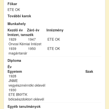
Főkar
ETE OK
További karok
Munkahely
Kezdő év
Záró év
Intézmény
Intézet, tanszék
1929
1947
ETE OK
Orvosi Kémiai Intézet
1939
1950
ETE OK
magántanár
Diploma
Év
Egyetem
Szak
1928
JNME
vegyészmérnöki oklevél
1930
ETE BNYTK
bölcsészdoktori oklevél
Egyéb tanulmányok