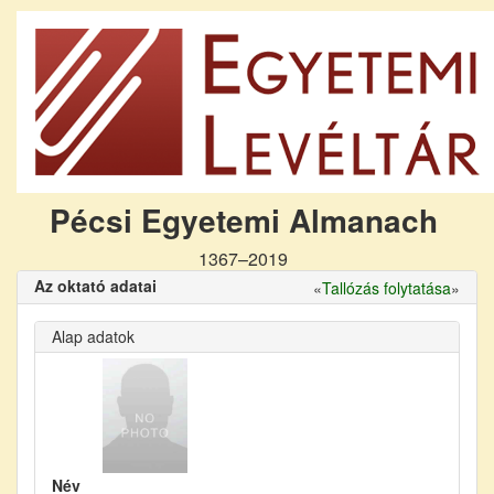
Pécsi Egyetemi Almanach
1367–2019
Az oktató adatai
«
Tallózás folytatása
»
Alap adatok
Név