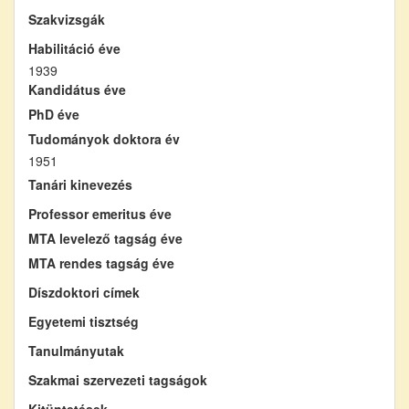
Szakvizsgák
Habilitáció éve
1939
Kandidátus éve
PhD éve
Tudományok doktora év
1951
Tanári kinevezés
Professor emeritus éve
MTA levelező tagság éve
MTA rendes tagság éve
Díszdoktori címek
Egyetemi tisztség
Tanulmányutak
Szakmai szervezeti tagságok
Kitüntetések