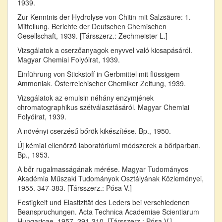
1939.
Zur Kenntnis der Hydrolyse von Chitin mit Salzsäure: 1.
Mitteilung. Berichte der Deutschen Chemischen
Gesellschaft, 1939. [Társszerz.: Zechmeister L.]
Vizsgálatok a cserzőanyagok enyvvel való kicsapásáról.
Magyar Chemiai Folyóirat, 1939.
Einführung von Stickstoff in Gerbmittel mit flüssigem
Ammoniak. Österreichischer Chemiker Zeitung, 1939.
Vizsgálatok az emulsin néhány enzymjének
chromatographikus szétválasztásáról. Magyar Chemiai
Folyóirat, 1939.
A növényi cserzésű bőrök kikészítése. Bp., 1950.
Új kémiai ellenőrző laboratóriumi módszerek a bőriparban.
Bp., 1953.
A bőr rugalmasságának mérése. Magyar Tudományos
Akadémia Műszaki Tudományok Osztályának Közleményei,
1955. 347-383. [Társszerz.: Pósa V.]
Festigkeit und Elastizität des Leders bei verschiedenen
Beanspruchungen. Acta Technica Academiae Scientiarum
Hungaricae, 1957. 291-310. [Társszerz.: Pósa V.]