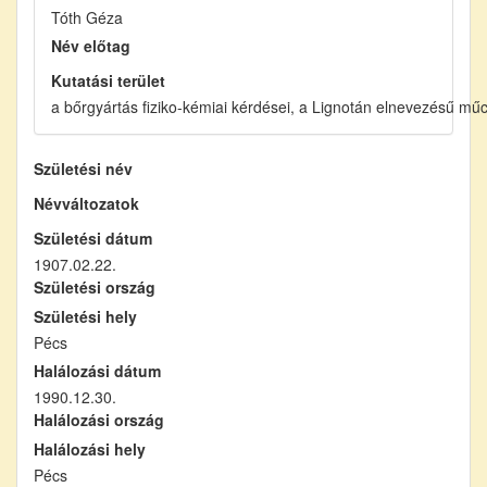
Tóth Géza
Név előtag
Kutatási terület
a bőrgyártás fiziko-kémiai kérdései, a Lignotán elnevezésű mű
Születési név
Névváltozatok
Születési dátum
1907.02.22.
Születési ország
Születési hely
Pécs
Halálozási dátum
1990.12.30.
Halálozási ország
Halálozási hely
Pécs