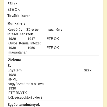
Főkar
ETE OK
További karok
Munkahely
Kezdő év
Záró év
Intézmény
Intézet, tanszék
1929
1947
ETE OK
Orvosi Kémiai Intézet
1939
1950
ETE OK
magántanár
Diploma
Év
Egyetem
Szak
1928
JNME
vegyészmérnöki oklevél
1930
ETE BNYTK
bölcsészdoktori oklevél
Egyéb tanulmányok