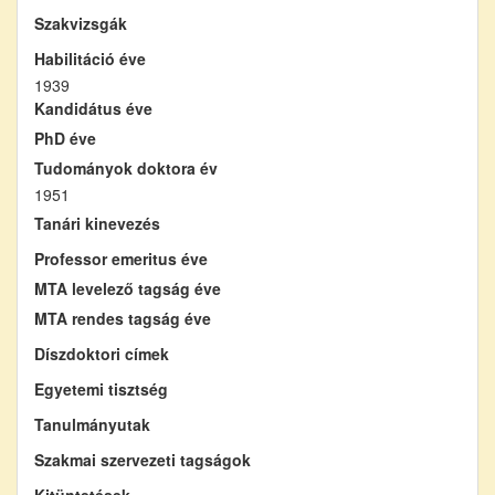
Szakvizsgák
Habilitáció éve
1939
Kandidátus éve
PhD éve
Tudományok doktora év
1951
Tanári kinevezés
Professor emeritus éve
MTA levelező tagság éve
MTA rendes tagság éve
Díszdoktori címek
Egyetemi tisztség
Tanulmányutak
Szakmai szervezeti tagságok
Kitüntetések