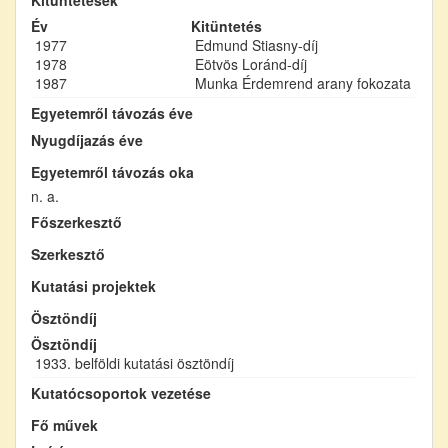
Év
Kitüntetés
1977
Edmund Stiasny-díj
1978
Eötvös Loránd-díj
1987
Munka Érdemrend arany fokozata
Egyetemről távozás éve
Nyugdíjazás éve
Egyetemről távozás oka
n. a.
Főszerkesztő
Szerkesztő
Kutatási projektek
Ösztöndíj
Ösztöndíj
1933. belföldi kutatási ösztöndíj
Kutatócsoportok vezetése
Fő művek