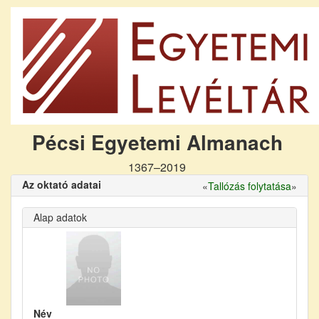
Pécsi Egyetemi Almanach
1367–2019
Az oktató adatai
«
Tallózás folytatása
»
Alap adatok
Név