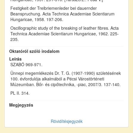
Festigkeit der Treibriemenleder bei dauernder
Beanspruchung. Acta Technica Academiae Scientiarum
Hungaricae, 1958. 197-206.
Oscillographic study of the breaking of leather fibres. Acta
Technica Academiae Scientiarum Hungaricae, 1962. 225-
235.
Oktatóról szóló irodalom
Leírás
SZABÓ 969-971.
Ünnepi megemlékezés Dr. T. G. (1907-1990) születésének
100. évfordulója alkalmából a Pécsi Várostörténeti
Múzeumban. Bőr- és cipőtechnika, -piac, 2007/3. 137-140.
PL II. 314.
Megjegyzés
Rövidítésjegyzék