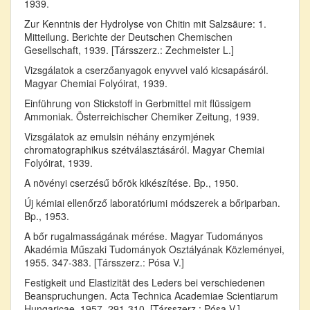
1939.
Zur Kenntnis der Hydrolyse von Chitin mit Salzsäure: 1.
Mitteilung. Berichte der Deutschen Chemischen
Gesellschaft, 1939. [Társszerz.: Zechmeister L.]
Vizsgálatok a cserzőanyagok enyvvel való kicsapásáról.
Magyar Chemiai Folyóirat, 1939.
Einführung von Stickstoff in Gerbmittel mit flüssigem
Ammoniak. Österreichischer Chemiker Zeitung, 1939.
Vizsgálatok az emulsin néhány enzymjének
chromatographikus szétválasztásáról. Magyar Chemiai
Folyóirat, 1939.
A növényi cserzésű bőrök kikészítése. Bp., 1950.
Új kémiai ellenőrző laboratóriumi módszerek a bőriparban.
Bp., 1953.
A bőr rugalmasságának mérése. Magyar Tudományos
Akadémia Műszaki Tudományok Osztályának Közleményei,
1955. 347-383. [Társszerz.: Pósa V.]
Festigkeit und Elastizität des Leders bei verschiedenen
Beanspruchungen. Acta Technica Academiae Scientiarum
Hungaricae, 1957. 291-310. [Társszerz.: Pósa V.]