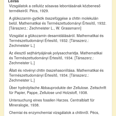
Leírás
Vizsgálatok a cellulóz sósavas lebontásának közbeneső
termékeiről. Pécs, 1929.
A glükozamin-gyökök összefüggése a chitin molekulán
belül. Mathematikai és Természettudományi Értesítő, 1932.
[Társszerz.: Zechmeister L., W. Grassmann]
Vizsgálat a glükozamin desamidálásáról. Mathematikai és
Természettudományi Értesítő, 1932. [Társszerz.:
Zechmeister L.]
Az élesztő sejthártyájának polysaccharidja. Mathematikai
és Természettudományi Értesítő, 1934. [Társszerz.:
Zechmeister L.]
Állati és növényi chitin összehasonlítása. Mathematikai és
Természettudományi Értesítő, 1934. [Társszerz.:
Zechmeister L.]
Über hydrolytische Abbauprodukte der Zellulose. Zeitschrift
für Papier, Pappe, Zellulose und Holzstoff, 1938.
Untersuchung eines fossilen Harzes. Centralblatt für
Mineralogie, 1938.
Chemiai és enzymchemiai vizsgálatok a chitinről. Pécs,