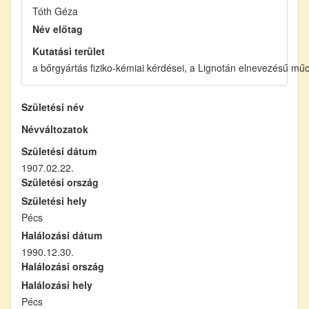
Tóth Géza
Név előtag
Kutatási terület
a bőrgyártás fiziko-kémiai kérdései, a Lignotán elnevezésű mű
Születési név
Névváltozatok
Születési dátum
1907.02.22.
Születési ország
Születési hely
Pécs
Halálozási dátum
1990.12.30.
Halálozási ország
Halálozási hely
Pécs