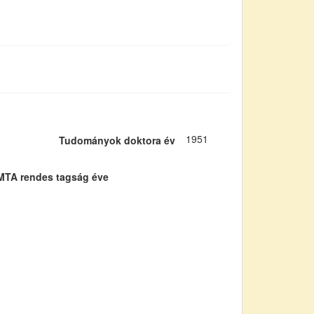
1951
Tudományok doktora év
MTA rendes tagság éve