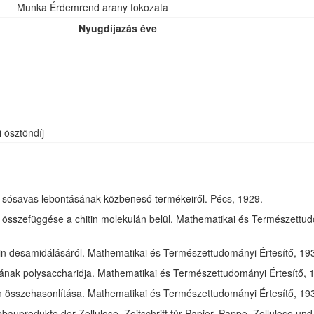
Munka Érdemrend arany fokozata
Nyugdíjazás éve
i ösztöndíj
óz sósavas lebontásának közbeneső termékeiről. Pécs, 1929.
összefüggése a chitin molekulán belül. Mathematikai és Természettudom
in desamidálásáról. Mathematikai és Természettudományi Értesítő, 1932
jának polysaccharidja. Mathematikai és Természettudományi Értesítő, 1
tin összehasonlítása. Mathematikai és Természettudományi Értesítő, 193
bauprodukte der Zellulose. Zeitschrift für Papier, Pappe, Zellulose und 