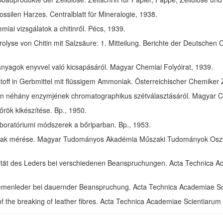
ssilen Harzes. Centralblatt für Mineralogie, 1938.
ai vizsgálatok a chitinről. Pécs, 1939.
olyse von Chitin mit Salzsäure: 1. Mitteilung. Berichte der Deutschen 
anyagok enyvvel való kicsapásáról. Magyar Chemiai Folyóirat, 1939.
toff in Gerbmittel mit flüssigem Ammoniak. Österreichischer Chemiker 
in néhány enzymjének chromatographikus szétválasztásáról. Magyar Ch
rök kikészítése. Bp., 1950.
aboratóriumi módszerek a bőriparban. Bp., 1953.
ak mérése. Magyar Tudományos Akadémia Műszaki Tudományok Osztál
izität des Leders bei verschiedenen Beanspruchungen. Acta Technica 
riemenleder bei dauernder Beanspruchung. Acta Technica Academiae S
of the breaking of leather fibres. Acta Technica Academiae Scientiaru