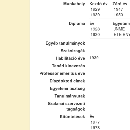
Munkahely
Kezdő év
Záró év
1929
1947
1939
1950
Diploma
Év
Egyetem
1928
JNME
1930
ETE BN
Egyéb tanulmányok
Szakvizsgák
1939
Habilitáció éve
Tanári kinevezés
Professor emeritus éve
Díszdoktori címek
Egyetemi tisztség
Tanulmányutak
Szakmai szervezeti
tagságok
Kitüntetések
Év
1977
1978