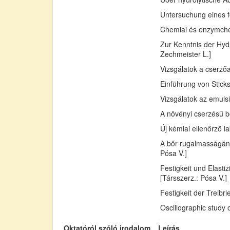
Untersuchung eines fo
Chemiai és enzymchemi
Zur Kenntnis der Hydr
Zechmeister L.]
Vizsgálatok a cserző
Einführung von Sticks
Vizsgálatok az emuls
A növényi cserzésű bő
Új kémiai ellenőrző l
A bőr rugalmasságán
Pósa V.]
Festigkeit und Elast
[Társszerz.: Pósa V.]
Festigkeit der Treib
Oscillographic study 
Oktatóról szóló irodalom
Leírás