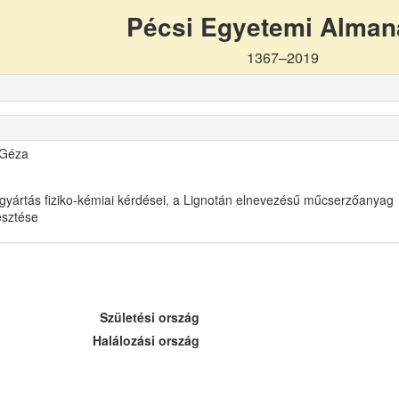
Pécsi Egyetemi Alma
1367–2019
 Géza
gyártás fiziko-kémiai kérdései, a Lignotán elnevezésű műcserzőanyag
lesztése
Születési ország
Halálozási ország