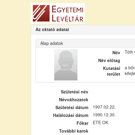
Az oktató adatai
Alap adatok
Tóth
Név
Név előtag
a bőr
Kutatási
kifej
terület
Születési név
Névváltozatok
1907.02.22.
Születési dátum
1990.12.30.
Halálozási dátum
ETE OK
Főkar
További karok