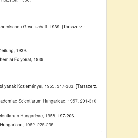
Chemischen Gesellschaft, 1939. [Társszerz.:
Zeitung, 1939.
emiai Folyóirat, 1939.
yának Közleményei, 1955. 347-383. [Társszerz.:
Academiae Scientiarum Hungaricae, 1957. 291-310.
cientiarum Hungaricae, 1958. 197-206.
m Hungaricae, 1962. 225-235.