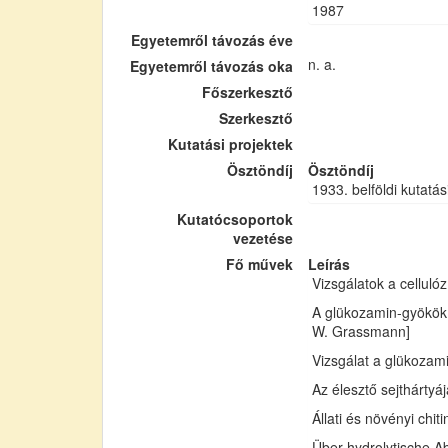
1987
Egyetemről távozás éve
n. a.
Egyetemről távozás oka
Főszerkesztő
Szerkesztő
Kutatási projektek
Ösztöndíj
Ösztöndíj
1933. belföldi kutatás
Kutatócsoportok
vezetése
Fő művek
Leírás
Vizsgálatok a cellul
A glükozamin-gyökök 
W. Grassmann]
Vizsgálat a glükozam
Az élesztő sejthártyá
Állati és növényi chi
Über hydrolytische Ab