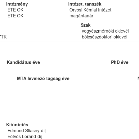
Intézmény
Intézet, tanszék
ETE OK
Orvosi Kémiai Intézet
ETE OK
magántanár
Szak
vegyészmérnöki oklevél
YTK
bölcsészdoktori oklevél
Kandidátus éve
PhD éve
MTA levelező tagság éve
Kitüntetés
Edmund Stiasny-díj
Eötvös Loránd-díj