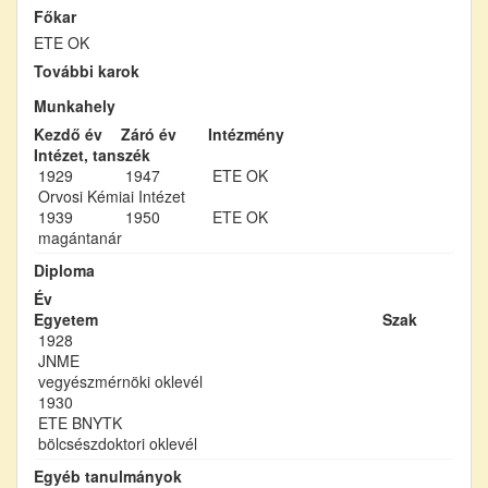
Főkar
ETE OK
További karok
Munkahely
Kezdő év
Záró év
Intézmény
Intézet, tanszék
1929
1947
ETE OK
Orvosi Kémiai Intézet
1939
1950
ETE OK
magántanár
Diploma
Év
Egyetem
Szak
1928
JNME
vegyészmérnöki oklevél
1930
ETE BNYTK
bölcsészdoktori oklevél
Egyéb tanulmányok