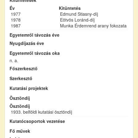
Év
Kitüntetés
1977
Edmund Stiasny-díj
1978
Eötvös Loránd-díj
1987
Munka Érdemrend arany fokozata
Egyetemről távozás éve
Nyugdíjazás éve
Egyetemről távozás oka
n. a.
Főszerkesztő
Szerkesztő
Kutatási projektek
Ösztöndíj
Ösztöndíj
1933. belföldi kutatási ösztöndíj
Kutatócsoportok vezetése
Fő művek