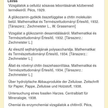
Leírás
Vizsgálatok a cellulóz sósavas lebontásának közbeneső
termékeiről. Pécs, 1929.
A glükozamin-gyökök összefüggése a chitin molekulán
belül. Mathematikai és Természettudományi Értesítő, 1932.
[Társszerz.: Zechmeister L., W. Grassmann]
Vizsgálat a glükozamin desamidálásáról. Mathematikai és
Természettudományi Értesítő, 1932. [Társszerz.:
Zechmeister L.]
Az élesztő sejthártyájának polysaccharidja. Mathematikai
és Természettudományi Értesítő, 1934. [Társszerz.:
Zechmeister L.]
Állati és növényi chitin összehasonlítása. Mathematikai és
Természettudományi Értesítő, 1934. [Társszerz.:
Zechmeister L.]
Über hydrolytische Abbauprodukte der Zellulose. Zeitschrift
für Papier, Pappe, Zellulose und Holzstoff, 1938.
Untersuchung eines fossilen Harzes. Centralblatt für
Mineralogie, 1938.
Chemiai és enzymchemiai vizsgálatok a chitinről. Pécs,