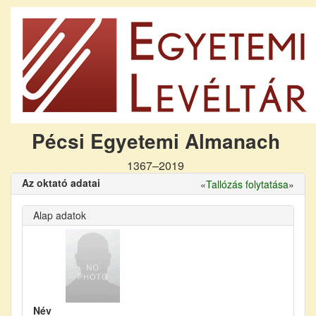
Pécsi Egyetemi Almanach
1367–2019
Az oktató adatai
«
Tallózás folytatása
»
Alap adatok
Név