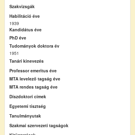
Szakvizsgák
Habilitáció éve
1939
Kandidátus éve
PhD éve
Tudományok doktora év
1951
Tanári kinevezés
Professor emeritus éve
MTA levelező tagság éve
MTA rendes tagság éve
Díszdoktori címek
Egyetemi tisztség
Tanulmányutak
Szakmai szervezeti tagságok
Kitüntetések