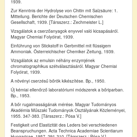
1939.
Zur Kenntnis der Hydrolyse von Chitin mit Salzsäure: 1.
Mitteilung. Berichte der Deutschen Chemischen
Gesellschaft, 1939. [Társszerz.: Zechmeister L.]
Vizsgálatok a cserzőanyagok enyvvel való kicsapásáról.
Magyar Chemiai Folyóirat, 1939.
Einführung von Stickstoff in Gerbmittel mit flüssigem
Ammoniak. Österreichischer Chemiker Zeitung, 1939.
Vizsgálatok az emulsin néhány enzymjének
chromatographikus szétválasztásáról. Magyar Chemiai
Folyóirat, 1939.
A növényi cserzésű bőrök kikészítése. Bp., 1950.
Új kémiai ellenőrző laboratóriumi módszerek a bőriparban.
Bp., 1953.
A bőr rugalmasságának mérése. Magyar Tudományos
Akadémia Műszaki Tudományok Osztályának Közleményei,
1955. 347-383. [Társszerz.: Pósa V.]
Festigkeit und Elastizität des Leders bei verschiedenen
Beanspruchungen. Acta Technica Academiae Scientiarum
Hungaricae, 1957. 291-310. [Társszerz.: Pósa V.]