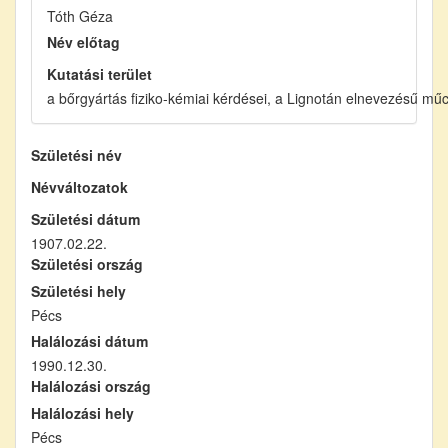
Tóth Géza
Név előtag
Kutatási terület
a bőrgyártás fiziko-kémiai kérdései, a Lignotán elnevezésű mű
Születési név
Névváltozatok
Születési dátum
1907.02.22.
Születési ország
Születési hely
Pécs
Halálozási dátum
1990.12.30.
Halálozási ország
Halálozási hely
Pécs