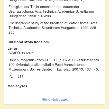
Festigkeit der Treibriemenleder bei dauernder
Beanspruchung. Acta Technica Academiae Scientiarum
Hungaricae, 1958. 197-206.
Oscillographic study of the breaking of leather fibres. Acta
Technica Academiae Scientiarum Hungaricae, 1962. 225-
235.
Oktatóról szóló irodalom
Leírás
SZABÓ 969-971.
Ünnepi megemlékezés Dr. T. G. (1907-1990) születésének
100. évfordulója alkalmából a Pécsi Várostörténeti
Múzeumban. Bőr- és cipőtechnika, -piac, 2007/3. 137-140.
PL II. 314.
Megjegyzés
Rövidítésjegyzék