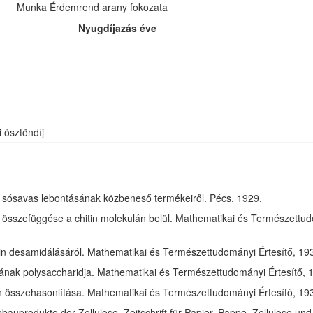
Munka Érdemrend arany fokozata
Nyugdíjazás éve
i ösztöndíj
óz sósavas lebontásának közbeneső termékeiről. Pécs, 1929.
összefüggése a chitin molekulán belül. Mathematikai és Természettudom
in desamidálásáról. Mathematikai és Természettudományi Értesítő, 1932
jának polysaccharidja. Mathematikai és Természettudományi Értesítő, 1
tin összehasonlítása. Mathematikai és Természettudományi Értesítő, 193
bauprodukte der Zellulose. Zeitschrift für Papier, Pappe, Zellulose und 