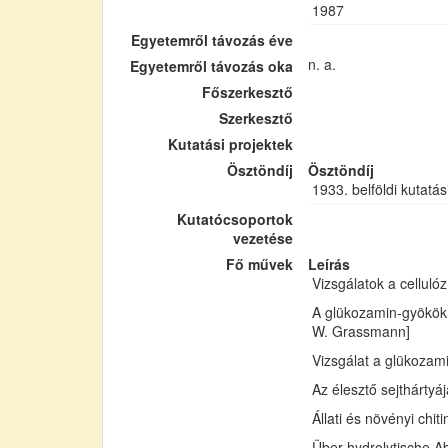
1987
Egyetemről távozás éve
n. a.
Egyetemről távozás oka
Főszerkesztő
Szerkesztő
Kutatási projektek
Ösztöndíj
Ösztöndíj
1933. belföldi kutatás
Kutatócsoportok
vezetése
Fő művek
Leírás
Vizsgálatok a cellul
A glükozamin-gyökök 
W. Grassmann]
Vizsgálat a glükozam
Az élesztő sejthártyá
Állati és növényi chi
Über hydrolytische Ab