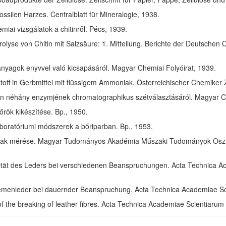
ssilen Harzes. Centralblatt für Mineralogie, 1938.
ai vizsgálatok a chitinről. Pécs, 1939.
olyse von Chitin mit Salzsäure: 1. Mitteilung. Berichte der Deutschen 
anyagok enyvvel való kicsapásáról. Magyar Chemiai Folyóirat, 1939.
toff in Gerbmittel mit flüssigem Ammoniak. Österreichischer Chemiker 
in néhány enzymjének chromatographikus szétválasztásáról. Magyar Ch
rök kikészítése. Bp., 1950.
aboratóriumi módszerek a bőriparban. Bp., 1953.
ak mérése. Magyar Tudományos Akadémia Műszaki Tudományok Osztál
izität des Leders bei verschiedenen Beanspruchungen. Acta Technica 
riemenleder bei dauernder Beanspruchung. Acta Technica Academiae S
of the breaking of leather fibres. Acta Technica Academiae Scientiaru