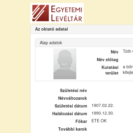
Az oktató adatai
Alap adatok
Tóth
Név
Név előtag
a bőr
Kutatási
kifej
terület
Születési név
Névváltozatok
1907.02.22.
Születési dátum
1990.12.30.
Halálozási dátum
ETE OK
Főkar
További karok