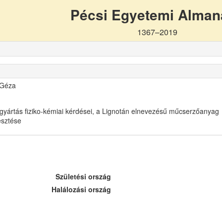
Pécsi Egyetemi Alma
1367–2019
 Géza
gyártás fiziko-kémiai kérdései, a Lignotán elnevezésű műcserzőanyag
lesztése
Születési ország
Halálozási ország