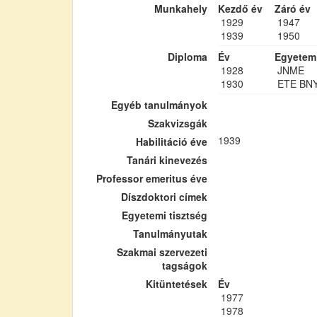
Munkahely
Kezdő év
Záró év
1929
1947
1939
1950
Diploma
Év
Egyetem
1928
JNME
1930
ETE BN
Egyéb tanulmányok
Szakvizsgák
1939
Habilitáció éve
Tanári kinevezés
Professor emeritus éve
Díszdoktori címek
Egyetemi tisztség
Tanulmányutak
Szakmai szervezeti
tagságok
Kitüntetések
Év
1977
1978