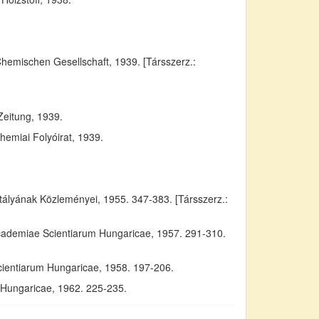
Chemischen Gesellschaft, 1939. [Társszerz.:
Zeitung, 1939.
emiai Folyóirat, 1939.
yának Közleményei, 1955. 347-383. [Társszerz.:
Academiae Scientiarum Hungaricae, 1957. 291-310.
cientiarum Hungaricae, 1958. 197-206.
m Hungaricae, 1962. 225-235.