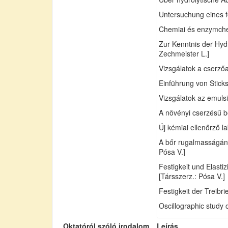
Untersuchung eines fo
Chemiai és enzymchemi
Zur Kenntnis der Hydr
Zechmeister L.]
Vizsgálatok a cserző
Einführung von Sticks
Vizsgálatok az emuls
A növényi cserzésű bő
Új kémiai ellenőrző l
A bőr rugalmasságán
Pósa V.]
Festigkeit und Elast
[Társszerz.: Pósa V.]
Festigkeit der Treib
Oscillographic study 
Oktatóról szóló irodalom
Leírás