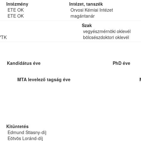
Intézmény
Intézet, tanszék
ETE OK
Orvosi Kémiai Intézet
ETE OK
magántanár
Szak
vegyészmérnöki oklevél
YTK
bölcsészdoktori oklevél
Kandidátus éve
PhD éve
MTA levelező tagság éve
Kitüntetés
Edmund Stiasny-díj
Eötvös Loránd-díj