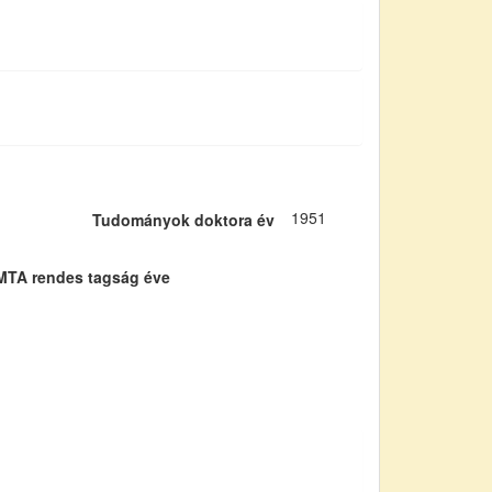
1951
Tudományok doktora év
MTA rendes tagság éve