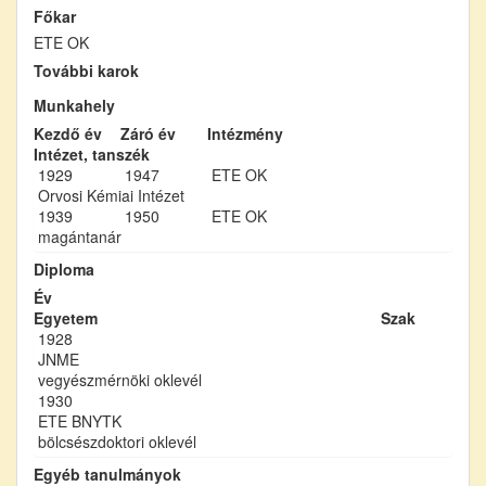
Főkar
ETE OK
További karok
Munkahely
Kezdő év
Záró év
Intézmény
Intézet, tanszék
1929
1947
ETE OK
Orvosi Kémiai Intézet
1939
1950
ETE OK
magántanár
Diploma
Év
Egyetem
Szak
1928
JNME
vegyészmérnöki oklevél
1930
ETE BNYTK
bölcsészdoktori oklevél
Egyéb tanulmányok