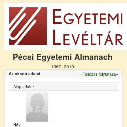
Pécsi Egyetemi Almanach
1367–2019
Az oktató adatai
«
Tallózás folytatása
»
Alap adatok
Név