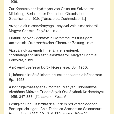
1939.
Zur Kenntnis der Hydrolyse von Chitin mit Salzsäure: 1.
Mitteilung. Berichte der Deutschen Chemischen
Gesellschaft, 1939. [Társszerz.: Zechmeister L.]
Vizsgálatok a cserzőanyagok enyvvel való kicsapásáról.
Magyar Chemiai Folyóirat, 1939.
Einführung von Stickstoff in Gerbmittel mit flüssigem
Ammoniak. Österreichischer Chemiker Zeitung, 1939.
Vizsgálatok az emulsin néhány enzymjének
chromatographikus szétválasztásáról. Magyar Chemiai
Folyóirat, 1939.
A növényi cserzésű bőrök kikészítése. Bp., 1950.
Új kémiai ellenőrző laboratóriumi módszerek a bőriparban.
Bp., 1953.
A bőr rugalmasságának mérése. Magyar Tudományos
Akadémia Műszaki Tudományok Osztályának Közleményei,
1955. 347-383. [Társszerz.: Pósa V.]
Festigkeit und Elastizität des Leders bei verschiedenen
Beanspruchungen. Acta Technica Academiae Scientiarum
Hungaricae, 1957. 291-310. [Társszerz.: Pósa V.]