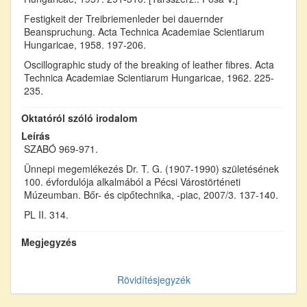
Festigkeit der Treibriemenleder bei dauernder
Beanspruchung. Acta Technica Academiae Scientiarum
Hungaricae, 1958. 197-206.
Oscillographic study of the breaking of leather fibres. Acta
Technica Academiae Scientiarum Hungaricae, 1962. 225-
235.
Oktatóról szóló irodalom
Leírás
SZABÓ 969-971.
Ünnepi megemlékezés Dr. T. G. (1907-1990) születésének
100. évfordulója alkalmából a Pécsi Várostörténeti
Múzeumban. Bőr- és cipőtechnika, -piac, 2007/3. 137-140.
PL II. 314.
Megjegyzés
Rövidítésjegyzék