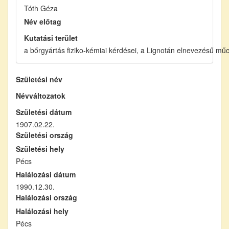
Tóth Géza
Név előtag
Kutatási terület
a bőrgyártás fiziko-kémiai kérdései, a Lignotán elnevezésű mű
Születési név
Névváltozatok
Születési dátum
1907.02.22.
Születési ország
Születési hely
Pécs
Halálozási dátum
1990.12.30.
Halálozási ország
Halálozási hely
Pécs