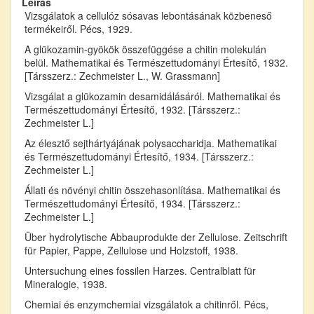
Leírás
Vizsgálatok a cellulóz sósavas lebontásának közbeneső
termékeiről. Pécs, 1929.
A glükozamin-gyökök összefüggése a chitin molekulán
belül. Mathematikai és Természettudományi Értesítő, 1932.
[Társszerz.: Zechmeister L., W. Grassmann]
Vizsgálat a glükozamin desamidálásáról. Mathematikai és
Természettudományi Értesítő, 1932. [Társszerz.:
Zechmeister L.]
Az élesztő sejthártyájának polysaccharidja. Mathematikai
és Természettudományi Értesítő, 1934. [Társszerz.:
Zechmeister L.]
Állati és növényi chitin összehasonlítása. Mathematikai és
Természettudományi Értesítő, 1934. [Társszerz.:
Zechmeister L.]
Über hydrolytische Abbauprodukte der Zellulose. Zeitschrift
für Papier, Pappe, Zellulose und Holzstoff, 1938.
Untersuchung eines fossilen Harzes. Centralblatt für
Mineralogie, 1938.
Chemiai és enzymchemiai vizsgálatok a chitinről. Pécs,