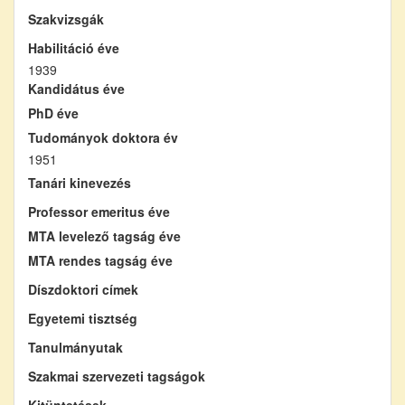
Szakvizsgák
Habilitáció éve
1939
Kandidátus éve
PhD éve
Tudományok doktora év
1951
Tanári kinevezés
Professor emeritus éve
MTA levelező tagság éve
MTA rendes tagság éve
Díszdoktori címek
Egyetemi tisztség
Tanulmányutak
Szakmai szervezeti tagságok
Kitüntetések