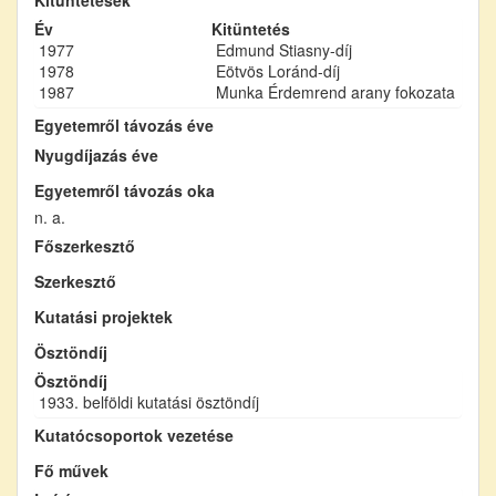
Év
Kitüntetés
1977
Edmund Stiasny-díj
1978
Eötvös Loránd-díj
1987
Munka Érdemrend arany fokozata
Egyetemről távozás éve
Nyugdíjazás éve
Egyetemről távozás oka
n. a.
Főszerkesztő
Szerkesztő
Kutatási projektek
Ösztöndíj
Ösztöndíj
1933. belföldi kutatási ösztöndíj
Kutatócsoportok vezetése
Fő művek