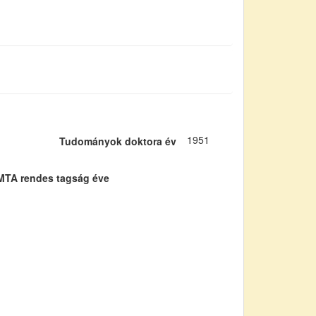
1951
Tudományok doktora év
MTA rendes tagság éve