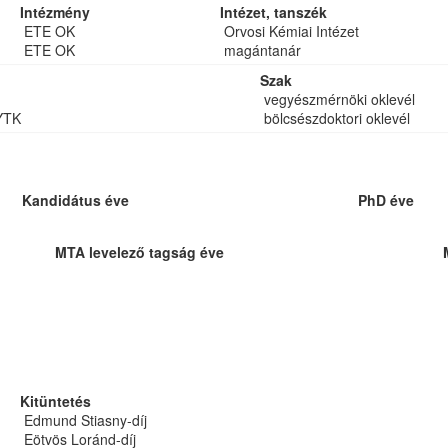
Intézmény
Intézet, tanszék
ETE OK
Orvosi Kémiai Intézet
ETE OK
magántanár
Szak
vegyészmérnöki oklevél
YTK
bölcsészdoktori oklevél
Kandidátus éve
PhD éve
MTA levelező tagság éve
Kitüntetés
Edmund Stiasny-díj
Eötvös Loránd-díj