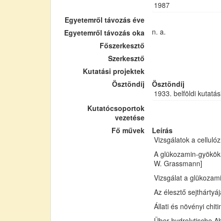
1987
Egyetemről távozás éve
n. a.
Egyetemről távozás oka
Főszerkesztő
Szerkesztő
Kutatási projektek
Ösztöndíj
Ösztöndíj
1933. belföldi kutatás
Kutatócsoportok
vezetése
Fő művek
Leírás
Vizsgálatok a cellul
A glükozamin-gyökök 
W. Grassmann]
Vizsgálat a glükozam
Az élesztő sejthártyá
Állati és növényi chi
Über hydrolytische Ab