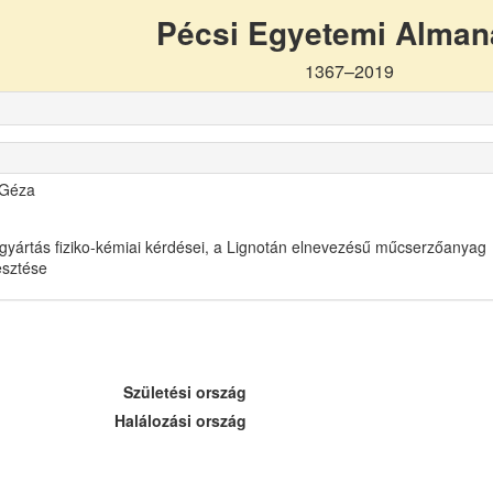
Pécsi Egyetemi Alma
1367–2019
 Géza
gyártás fiziko-kémiai kérdései, a Lignotán elnevezésű műcserzőanyag
lesztése
Születési ország
Halálozási ország