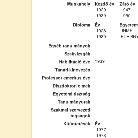
Munkahely
Kezdő év
Záró év
1929
1947
1939
1950
Diploma
Év
Egyetem
1928
JNME
1930
ETE BN
Egyéb tanulmányok
Szakvizsgák
1939
Habilitáció éve
Tanári kinevezés
Professor emeritus éve
Díszdoktori címek
Egyetemi tisztség
Tanulmányutak
Szakmai szervezeti
tagságok
Kitüntetések
Év
1977
1978