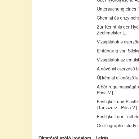
Untersuchung eines fo
Chemiai és enzymchemi
Zur Kenntnis der Hydr
Zechmeister L.]
Vizsgálatok a cserző
Einführung von Sticks
Vizsgálatok az emuls
A növényi cserzésű bő
Új kémiai ellenőrző l
A bőr rugalmasságán
Pósa V.]
Festigkeit und Elast
[Társszerz.: Pósa V.]
Festigkeit der Treib
Oscillographic study 
Oktatóról szóló irodalom
Leírás