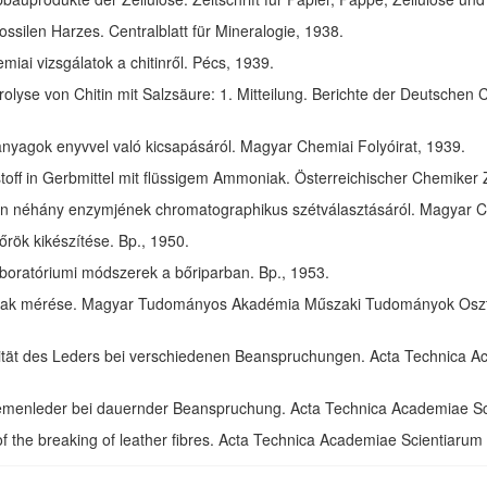
ssilen Harzes. Centralblatt für Mineralogie, 1938.
ai vizsgálatok a chitinről. Pécs, 1939.
olyse von Chitin mit Salzsäure: 1. Mitteilung. Berichte der Deutschen 
anyagok enyvvel való kicsapásáról. Magyar Chemiai Folyóirat, 1939.
toff in Gerbmittel mit flüssigem Ammoniak. Österreichischer Chemiker 
in néhány enzymjének chromatographikus szétválasztásáról. Magyar Ch
rök kikészítése. Bp., 1950.
aboratóriumi módszerek a bőriparban. Bp., 1953.
ak mérése. Magyar Tudományos Akadémia Műszaki Tudományok Osztál
izität des Leders bei verschiedenen Beanspruchungen. Acta Technica 
riemenleder bei dauernder Beanspruchung. Acta Technica Academiae S
of the breaking of leather fibres. Acta Technica Academiae Scientiaru