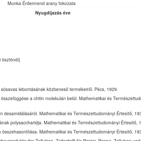
Munka Érdemrend arany fokozata
Nyugdíjazás éve
i ösztöndíj
óz sósavas lebontásának közbeneső termékeiről. Pécs, 1929.
összefüggése a chitin molekulán belül. Mathematikai és Természettudom
in desamidálásáról. Mathematikai és Természettudományi Értesítő, 1932
jának polysaccharidja. Mathematikai és Természettudományi Értesítő, 1
tin összehasonlítása. Mathematikai és Természettudományi Értesítő, 193
bauprodukte der Zellulose. Zeitschrift für Papier, Pappe, Zellulose und 