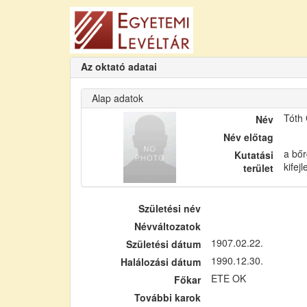
Az oktató adatai
Alap adatok
Tóth
Név
Név előtag
a bőr
Kutatási
kifej
terület
Születési név
Névváltozatok
1907.02.22.
Születési dátum
1990.12.30.
Halálozási dátum
ETE OK
Főkar
További karok