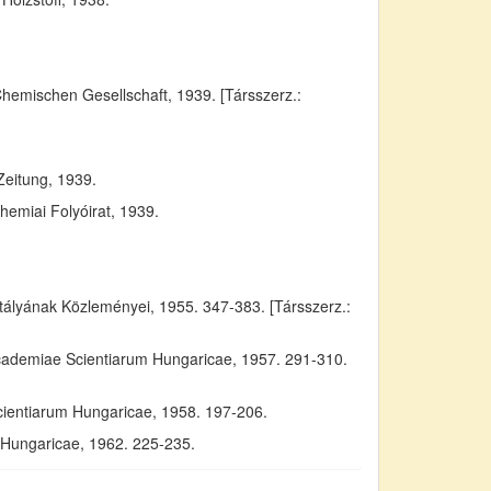
Chemischen Gesellschaft, 1939. [Társszerz.:
Zeitung, 1939.
emiai Folyóirat, 1939.
yának Közleményei, 1955. 347-383. [Társszerz.:
Academiae Scientiarum Hungaricae, 1957. 291-310.
cientiarum Hungaricae, 1958. 197-206.
m Hungaricae, 1962. 225-235.