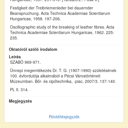
Festigkeit der Treibriemenleder bei dauernder
Beanspruchung. Acta Technica Academiae Scientiarum
Hungaricae, 1958. 197-206.
Oscillographic study of the breaking of leather fibres. Acta
Technica Academiae Scientiarum Hungaricae, 1962. 225-
235.
Oktatóról szóló irodalom
Leírás
SZABÓ 969-971.
Ünnepi megemlékezés Dr. T. G. (1907-1990) születésének
100. évfordulója alkalmából a Pécsi Várostörténeti
Múzeumban. Bőr- és cipőtechnika, -piac, 2007/3. 137-140.
PL II. 314.
Megjegyzés
Rövidítésjegyzék