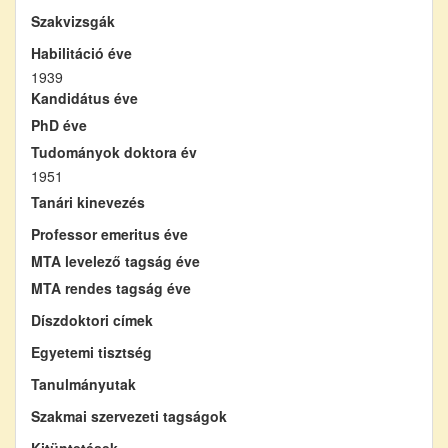
Szakvizsgák
Habilitáció éve
1939
Kandidátus éve
PhD éve
Tudományok doktora év
1951
Tanári kinevezés
Professor emeritus éve
MTA levelező tagság éve
MTA rendes tagság éve
Díszdoktori címek
Egyetemi tisztség
Tanulmányutak
Szakmai szervezeti tagságok
Kitüntetések