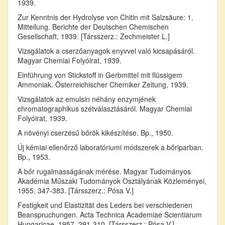
1939.
Zur Kenntnis der Hydrolyse von Chitin mit Salzsäure: 1.
Mitteilung. Berichte der Deutschen Chemischen
Gesellschaft, 1939. [Társszerz.: Zechmeister L.]
Vizsgálatok a cserzőanyagok enyvvel való kicsapásáról.
Magyar Chemiai Folyóirat, 1939.
Einführung von Stickstoff in Gerbmittel mit flüssigem
Ammoniak. Österreichischer Chemiker Zeitung, 1939.
Vizsgálatok az emulsin néhány enzymjének
chromatographikus szétválasztásáról. Magyar Chemiai
Folyóirat, 1939.
A növényi cserzésű bőrök kikészítése. Bp., 1950.
Új kémiai ellenőrző laboratóriumi módszerek a bőriparban.
Bp., 1953.
A bőr rugalmasságának mérése. Magyar Tudományos
Akadémia Műszaki Tudományok Osztályának Közleményei,
1955. 347-383. [Társszerz.: Pósa V.]
Festigkeit und Elastizität des Leders bei verschiedenen
Beanspruchungen. Acta Technica Academiae Scientiarum
Hungaricae, 1957. 291-310. [Társszerz.: Pósa V.]