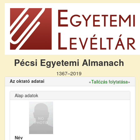
Pécsi Egyetemi Almanach
1367–2019
Az oktató adatai
«
Tallózás folytatása
»
Alap adatok
Név