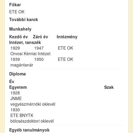
Főkar
ETE OK
További karok
Munkahely
Kezdő év
Záró év
Intézmény
Intézet, tanszék
1929
1947
ETE OK
Orvosi Kémiai Intézet
1939
1950
ETE OK
magántanár
Diploma
Év
Egyetem
Szak
1928
JNME
vegyészmérnöki oklevél
1930
ETE BNYTK
bölcsészdoktori oklevél
Egyéb tanulmányok