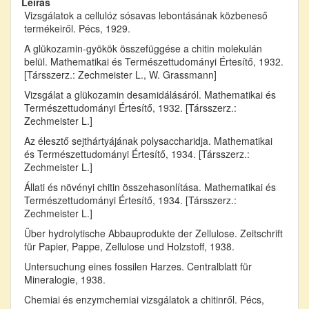
Leírás
Vizsgálatok a cellulóz sósavas lebontásának közbeneső
termékeiről. Pécs, 1929.
A glükozamin-gyökök összefüggése a chitin molekulán
belül. Mathematikai és Természettudományi Értesítő, 1932.
[Társszerz.: Zechmeister L., W. Grassmann]
Vizsgálat a glükozamin desamidálásáról. Mathematikai és
Természettudományi Értesítő, 1932. [Társszerz.:
Zechmeister L.]
Az élesztő sejthártyájának polysaccharidja. Mathematikai
és Természettudományi Értesítő, 1934. [Társszerz.:
Zechmeister L.]
Állati és növényi chitin összehasonlítása. Mathematikai és
Természettudományi Értesítő, 1934. [Társszerz.:
Zechmeister L.]
Über hydrolytische Abbauprodukte der Zellulose. Zeitschrift
für Papier, Pappe, Zellulose und Holzstoff, 1938.
Untersuchung eines fossilen Harzes. Centralblatt für
Mineralogie, 1938.
Chemiai és enzymchemiai vizsgálatok a chitinről. Pécs,