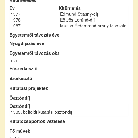
Év
Kitüntetés
1977
Edmund Stiasny-díj
1978
Eötvös Loránd-díj
1987
Munka Érdemrend arany fokozata
Egyetemről távozás éve
Nyugdíjazás éve
Egyetemről távozás oka
n. a.
Főszerkesztő
Szerkesztő
Kutatási projektek
Ösztöndíj
Ösztöndíj
1933. belföldi kutatási ösztöndíj
Kutatócsoportok vezetése
Fő művek