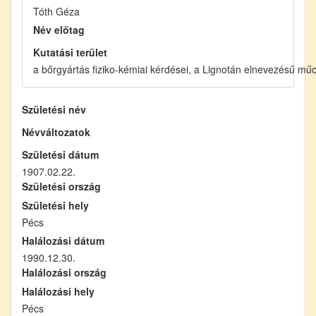
Tóth Géza
Név előtag
Kutatási terület
a bőrgyártás fiziko-kémiai kérdései, a Lignotán elnevezésű mű
Születési név
Névváltozatok
Születési dátum
1907.02.22.
Születési ország
Születési hely
Pécs
Halálozási dátum
1990.12.30.
Halálozási ország
Halálozási hely
Pécs