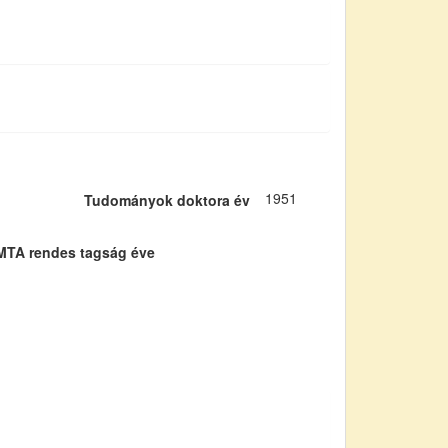
1951
Tudományok doktora év
MTA rendes tagság éve