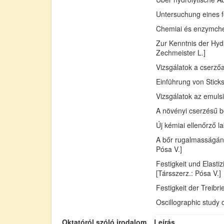
Untersuchung eines fo
Chemiai és enzymchemi
Zur Kenntnis der Hydr
Zechmeister L.]
Vizsgálatok a cserző
Einführung von Sticks
Vizsgálatok az emuls
A növényi cserzésű bő
Új kémiai ellenőrző l
A bőr rugalmasságán
Pósa V.]
Festigkeit und Elast
[Társszerz.: Pósa V.]
Festigkeit der Treib
Oscillographic study 
Oktatóról szóló irodalom
Leírás