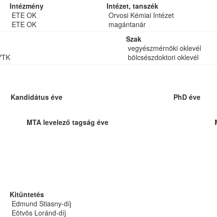
Intézmény
Intézet, tanszék
ETE OK
Orvosi Kémiai Intézet
ETE OK
magántanár
Szak
vegyészmérnöki oklevél
YTK
bölcsészdoktori oklevél
Kandidátus éve
PhD éve
MTA levelező tagság éve
Kitüntetés
Edmund Stiasny-díj
Eötvös Loránd-díj