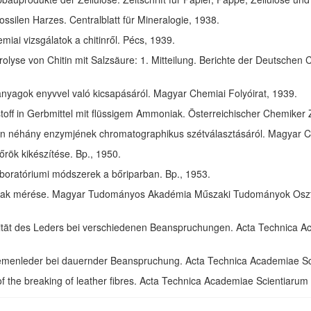
ssilen Harzes. Centralblatt für Mineralogie, 1938.
ai vizsgálatok a chitinről. Pécs, 1939.
olyse von Chitin mit Salzsäure: 1. Mitteilung. Berichte der Deutschen 
anyagok enyvvel való kicsapásáról. Magyar Chemiai Folyóirat, 1939.
toff in Gerbmittel mit flüssigem Ammoniak. Österreichischer Chemiker 
in néhány enzymjének chromatographikus szétválasztásáról. Magyar Ch
rök kikészítése. Bp., 1950.
aboratóriumi módszerek a bőriparban. Bp., 1953.
ak mérése. Magyar Tudományos Akadémia Műszaki Tudományok Osztál
izität des Leders bei verschiedenen Beanspruchungen. Acta Technica 
riemenleder bei dauernder Beanspruchung. Acta Technica Academiae S
of the breaking of leather fibres. Acta Technica Academiae Scientiaru