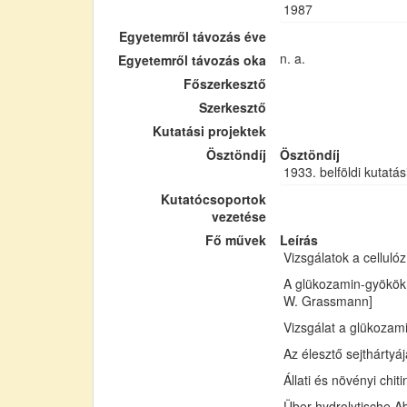
1987
Egyetemről távozás éve
n. a.
Egyetemről távozás oka
Főszerkesztő
Szerkesztő
Kutatási projektek
Ösztöndíj
Ösztöndíj
1933. belföldi kutatás
Kutatócsoportok
vezetése
Fő művek
Leírás
Vizsgálatok a cellul
A glükozamin-gyökök 
W. Grassmann]
Vizsgálat a glükozam
Az élesztő sejthártyá
Állati és növényi chi
Über hydrolytische Ab