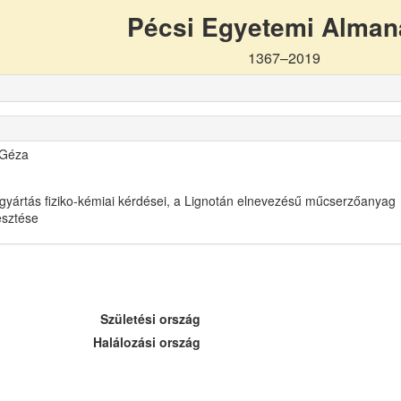
Pécsi Egyetemi Alma
1367–2019
 Géza
gyártás fiziko-kémiai kérdései, a Lignotán elnevezésű műcserzőanyag
lesztése
Születési ország
Halálozási ország