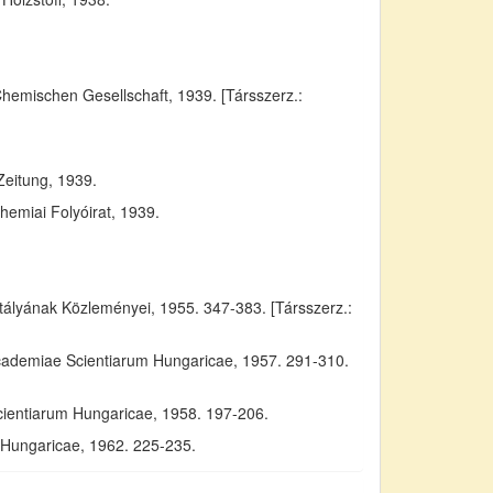
Chemischen Gesellschaft, 1939. [Társszerz.:
Zeitung, 1939.
emiai Folyóirat, 1939.
yának Közleményei, 1955. 347-383. [Társszerz.:
Academiae Scientiarum Hungaricae, 1957. 291-310.
cientiarum Hungaricae, 1958. 197-206.
m Hungaricae, 1962. 225-235.