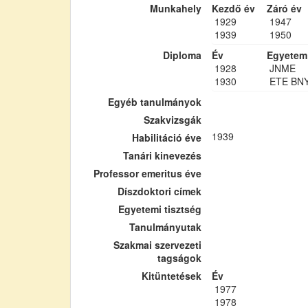
Munkahely
Kezdő év
Záró év
1929
1947
1939
1950
Diploma
Év
Egyetem
1928
JNME
1930
ETE BN
Egyéb tanulmányok
Szakvizsgák
1939
Habilitáció éve
Tanári kinevezés
Professor emeritus éve
Díszdoktori címek
Egyetemi tisztség
Tanulmányutak
Szakmai szervezeti
tagságok
Kitüntetések
Év
1977
1978