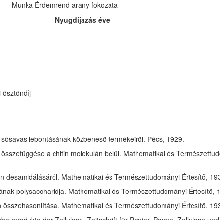
Munka Érdemrend arany fokozata
Nyugdíjazás éve
i ösztöndíj
óz sósavas lebontásának közbeneső termékeiről. Pécs, 1929.
összefüggése a chitin molekulán belül. Mathematikai és Természettudom
in desamidálásáról. Mathematikai és Természettudományi Értesítő, 1932
jának polysaccharidja. Mathematikai és Természettudományi Értesítő, 1
tin összehasonlítása. Mathematikai és Természettudományi Értesítő, 193
bauprodukte der Zellulose. Zeitschrift für Papier, Pappe, Zellulose und 