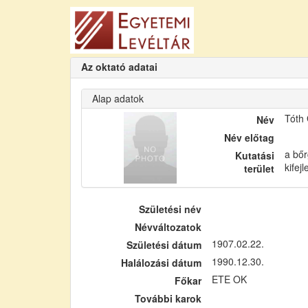
Az oktató adatai
Alap adatok
Tóth
Név
Név előtag
a bőr
Kutatási
kifej
terület
Születési név
Névváltozatok
1907.02.22.
Születési dátum
1990.12.30.
Halálozási dátum
ETE OK
Főkar
További karok