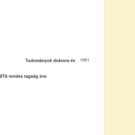
1951
Tudományok doktora év
MTA rendes tagság éve