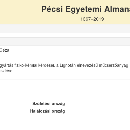
Pécsi Egyetemi Alma
1367–2019
 Géza
gyártás fiziko-kémiai kérdései, a Lignotán elnevezésű műcserzőanyag
lesztése
Születési ország
Halálozási ország