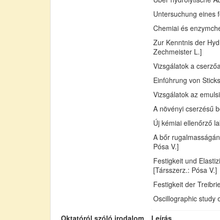
Untersuchung eines fo
Chemiai és enzymchemi
Zur Kenntnis der Hydr
Zechmeister L.]
Vizsgálatok a cserző
Einführung von Sticks
Vizsgálatok az emuls
A növényi cserzésű bő
Új kémiai ellenőrző l
A bőr rugalmasságán
Pósa V.]
Festigkeit und Elast
[Társszerz.: Pósa V.]
Festigkeit der Treib
Oscillographic study 
Oktatóról szóló irodalom
Leírás