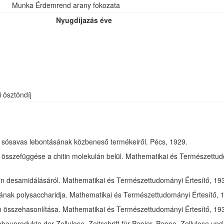
Munka Érdemrend arany fokozata
Nyugdíjazás éve
i ösztöndíj
óz sósavas lebontásának közbeneső termékeiről. Pécs, 1929.
összefüggése a chitin molekulán belül. Mathematikai és Természettudom
in desamidálásáról. Mathematikai és Természettudományi Értesítő, 1932
jának polysaccharidja. Mathematikai és Természettudományi Értesítő, 1
tin összehasonlítása. Mathematikai és Természettudományi Értesítő, 193
bauprodukte der Zellulose. Zeitschrift für Papier, Pappe, Zellulose und 