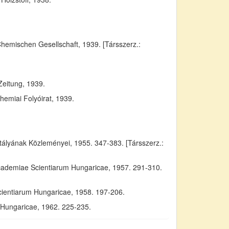
Chemischen Gesellschaft, 1939. [Társszerz.:
Zeitung, 1939.
emiai Folyóirat, 1939.
yának Közleményei, 1955. 347-383. [Társszerz.:
Academiae Scientiarum Hungaricae, 1957. 291-310.
cientiarum Hungaricae, 1958. 197-206.
m Hungaricae, 1962. 225-235.