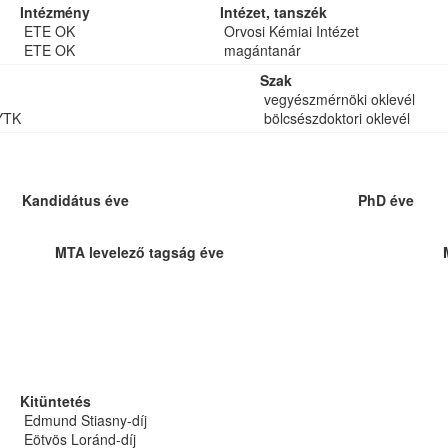
Intézmény
Intézet, tanszék
ETE OK
Orvosi Kémiai Intézet
ETE OK
magántanár
Szak
vegyészmérnöki oklevél
YTK
bölcsészdoktori oklevél
Kandidátus éve
PhD éve
MTA levelező tagság éve
Kitüntetés
Edmund Stiasny-díj
Eötvös Loránd-díj