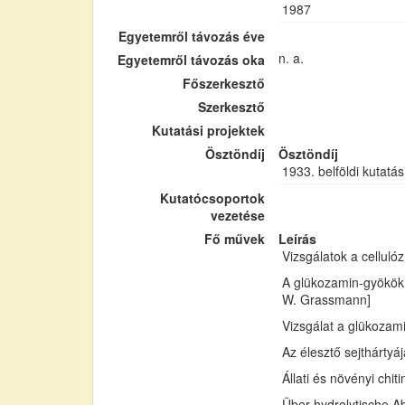
1987
Egyetemről távozás éve
n. a.
Egyetemről távozás oka
Főszerkesztő
Szerkesztő
Kutatási projektek
Ösztöndíj
Ösztöndíj
1933. belföldi kutatás
Kutatócsoportok
vezetése
Fő művek
Leírás
Vizsgálatok a cellul
A glükozamin-gyökök 
W. Grassmann]
Vizsgálat a glükozam
Az élesztő sejthártyá
Állati és növényi chi
Über hydrolytische Ab