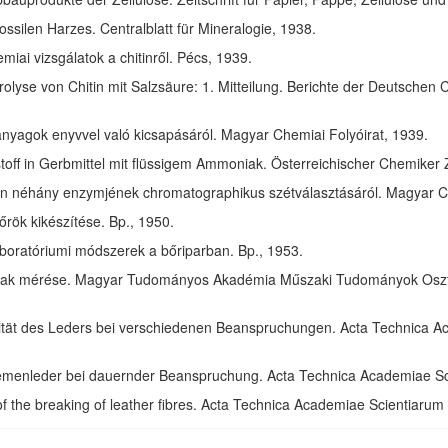
ssilen Harzes. Centralblatt für Mineralogie, 1938.
ai vizsgálatok a chitinről. Pécs, 1939.
olyse von Chitin mit Salzsäure: 1. Mitteilung. Berichte der Deutschen 
anyagok enyvvel való kicsapásáról. Magyar Chemiai Folyóirat, 1939.
toff in Gerbmittel mit flüssigem Ammoniak. Österreichischer Chemiker 
in néhány enzymjének chromatographikus szétválasztásáról. Magyar Ch
rök kikészítése. Bp., 1950.
aboratóriumi módszerek a bőriparban. Bp., 1953.
ak mérése. Magyar Tudományos Akadémia Műszaki Tudományok Osztál
izität des Leders bei verschiedenen Beanspruchungen. Acta Technica 
riemenleder bei dauernder Beanspruchung. Acta Technica Academiae S
of the breaking of leather fibres. Acta Technica Academiae Scientiaru