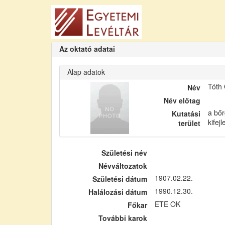
Az oktató adatai
Alap adatok
Tóth
Név
Név előtag
a bőr
Kutatási
kifej
terület
Születési név
Névváltozatok
1907.02.22.
Születési dátum
1990.12.30.
Halálozási dátum
ETE OK
Főkar
További karok