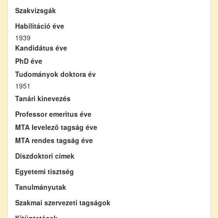
Szakvizsgák
Habilitáció éve
1939
Kandidátus éve
PhD éve
Tudományok doktora év
1951
Tanári kinevezés
Professor emeritus éve
MTA levelező tagság éve
MTA rendes tagság éve
Díszdoktori címek
Egyetemi tisztség
Tanulmányutak
Szakmai szervezeti tagságok
Kitüntetések