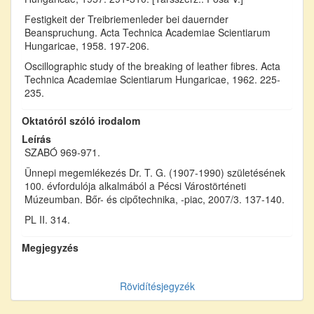
Festigkeit der Treibriemenleder bei dauernder
Beanspruchung. Acta Technica Academiae Scientiarum
Hungaricae, 1958. 197-206.
Oscillographic study of the breaking of leather fibres. Acta
Technica Academiae Scientiarum Hungaricae, 1962. 225-
235.
Oktatóról szóló irodalom
Leírás
SZABÓ 969-971.
Ünnepi megemlékezés Dr. T. G. (1907-1990) születésének
100. évfordulója alkalmából a Pécsi Várostörténeti
Múzeumban. Bőr- és cipőtechnika, -piac, 2007/3. 137-140.
PL II. 314.
Megjegyzés
Rövidítésjegyzék