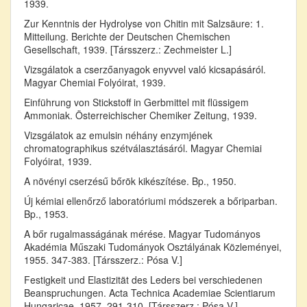
1939.
Zur Kenntnis der Hydrolyse von Chitin mit Salzsäure: 1.
Mitteilung. Berichte der Deutschen Chemischen
Gesellschaft, 1939. [Társszerz.: Zechmeister L.]
Vizsgálatok a cserzőanyagok enyvvel való kicsapásáról.
Magyar Chemiai Folyóirat, 1939.
Einführung von Stickstoff in Gerbmittel mit flüssigem
Ammoniak. Österreichischer Chemiker Zeitung, 1939.
Vizsgálatok az emulsin néhány enzymjének
chromatographikus szétválasztásáról. Magyar Chemiai
Folyóirat, 1939.
A növényi cserzésű bőrök kikészítése. Bp., 1950.
Új kémiai ellenőrző laboratóriumi módszerek a bőriparban.
Bp., 1953.
A bőr rugalmasságának mérése. Magyar Tudományos
Akadémia Műszaki Tudományok Osztályának Közleményei,
1955. 347-383. [Társszerz.: Pósa V.]
Festigkeit und Elastizität des Leders bei verschiedenen
Beanspruchungen. Acta Technica Academiae Scientiarum
Hungaricae, 1957. 291-310. [Társszerz.: Pósa V.]