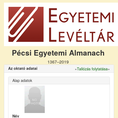
Pécsi Egyetemi Almanach
1367–2019
Az oktató adatai
«
Tallózás folytatása
»
Alap adatok
Név