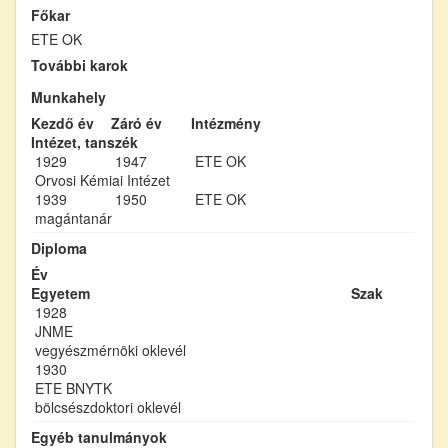
Főkar
ETE OK
További karok
Munkahely
Kezdő év
Záró év
Intézmény
Intézet, tanszék
1929
1947
ETE OK
Orvosi Kémiai Intézet
1939
1950
ETE OK
magántanár
Diploma
Év
Egyetem
Szak
1928
JNME
vegyészmérnöki oklevél
1930
ETE BNYTK
bölcsészdoktori oklevél
Egyéb tanulmányok