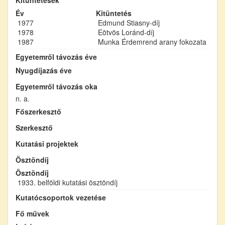
Év
Kitüntetés
1977
Edmund Stiasny-díj
1978
Eötvös Loránd-díj
1987
Munka Érdemrend arany fokozata
Egyetemről távozás éve
Nyugdíjazás éve
Egyetemről távozás oka
n. a.
Főszerkesztő
Szerkesztő
Kutatási projektek
Ösztöndíj
Ösztöndíj
1933. belföldi kutatási ösztöndíj
Kutatócsoportok vezetése
Fő művek