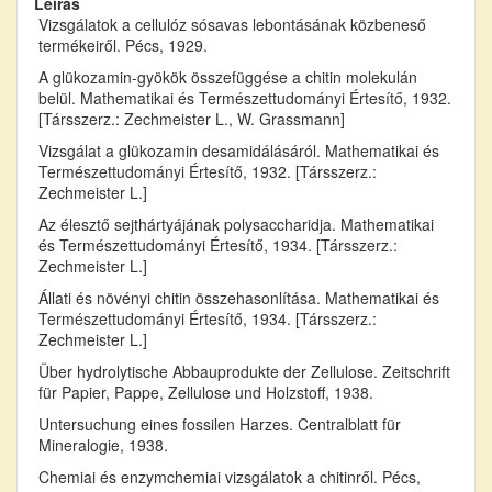
Leírás
Vizsgálatok a cellulóz sósavas lebontásának közbeneső
termékeiről. Pécs, 1929.
A glükozamin-gyökök összefüggése a chitin molekulán
belül. Mathematikai és Természettudományi Értesítő, 1932.
[Társszerz.: Zechmeister L., W. Grassmann]
Vizsgálat a glükozamin desamidálásáról. Mathematikai és
Természettudományi Értesítő, 1932. [Társszerz.:
Zechmeister L.]
Az élesztő sejthártyájának polysaccharidja. Mathematikai
és Természettudományi Értesítő, 1934. [Társszerz.:
Zechmeister L.]
Állati és növényi chitin összehasonlítása. Mathematikai és
Természettudományi Értesítő, 1934. [Társszerz.:
Zechmeister L.]
Über hydrolytische Abbauprodukte der Zellulose. Zeitschrift
für Papier, Pappe, Zellulose und Holzstoff, 1938.
Untersuchung eines fossilen Harzes. Centralblatt für
Mineralogie, 1938.
Chemiai és enzymchemiai vizsgálatok a chitinről. Pécs,