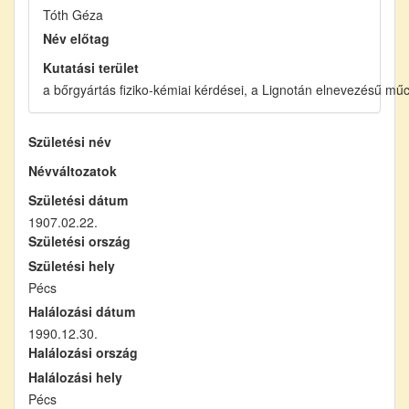
Tóth Géza
Név előtag
Kutatási terület
a bőrgyártás fiziko-kémiai kérdései, a Lignotán elnevezésű mű
Születési név
Névváltozatok
Születési dátum
1907.02.22.
Születési ország
Születési hely
Pécs
Halálozási dátum
1990.12.30.
Halálozási ország
Halálozási hely
Pécs