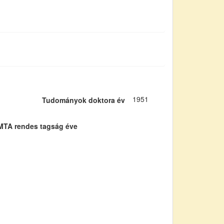
1951
Tudományok doktora év
MTA rendes tagság éve