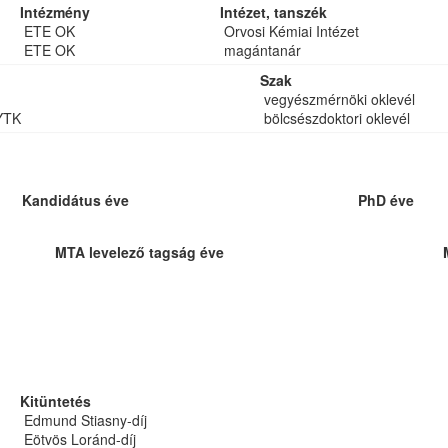
Intézmény
Intézet, tanszék
ETE OK
Orvosi Kémiai Intézet
ETE OK
magántanár
Szak
vegyészmérnöki oklevél
YTK
bölcsészdoktori oklevél
Kandidátus éve
PhD éve
MTA levelező tagság éve
Kitüntetés
Edmund Stiasny-díj
Eötvös Loránd-díj