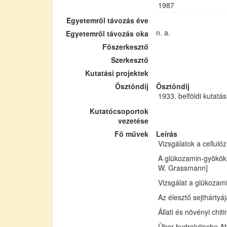
1987
Egyetemről távozás éve
n. a.
Egyetemről távozás oka
Főszerkesztő
Szerkesztő
Kutatási projektek
Ösztöndíj
Ösztöndíj
1933. belföldi kutatás
Kutatócsoportok
vezetése
Fő művek
Leírás
Vizsgálatok a cellul
A glükozamin-gyökök 
W. Grassmann]
Vizsgálat a glükozam
Az élesztő sejthártyá
Állati és növényi chi
Über hydrolytische Ab