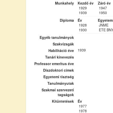
Munkahely
Kezdő év
Záró év
1929
1947
1939
1950
Diploma
Év
Egyetem
1928
JNME
1930
ETE BN
Egyéb tanulmányok
Szakvizsgák
1939
Habilitáció éve
Tanári kinevezés
Professor emeritus éve
Díszdoktori címek
Egyetemi tisztség
Tanulmányutak
Szakmai szervezeti
tagságok
Kitüntetések
Év
1977
1978