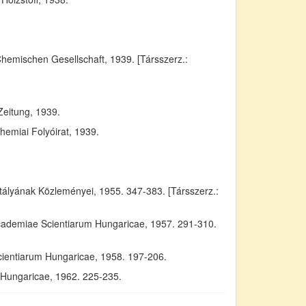
Chemischen Gesellschaft, 1939. [Társszerz.:
Zeitung, 1939.
emiai Folyóirat, 1939.
yának Közleményei, 1955. 347-383. [Társszerz.:
Academiae Scientiarum Hungaricae, 1957. 291-310.
cientiarum Hungaricae, 1958. 197-206.
m Hungaricae, 1962. 225-235.