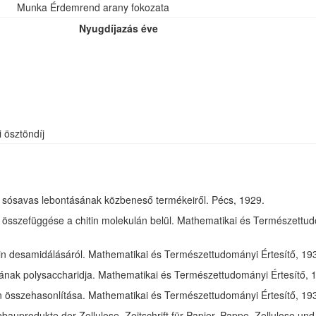
Munka Érdemrend arany fokozata
Nyugdíjazás éve
i ösztöndíj
óz sósavas lebontásának közbeneső termékeiről. Pécs, 1929.
összefüggése a chitin molekulán belül. Mathematikai és Természettudom
in desamidálásáról. Mathematikai és Természettudományi Értesítő, 1932
jának polysaccharidja. Mathematikai és Természettudományi Értesítő, 1
tin összehasonlítása. Mathematikai és Természettudományi Értesítő, 193
bauprodukte der Zellulose. Zeitschrift für Papier, Pappe, Zellulose und 