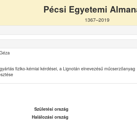
Pécsi Egyetemi Alma
1367–2019
 Géza
gyártás fiziko-kémiai kérdései, a Lignotán elnevezésű műcserzőanyag
lesztése
Születési ország
Halálozási ország