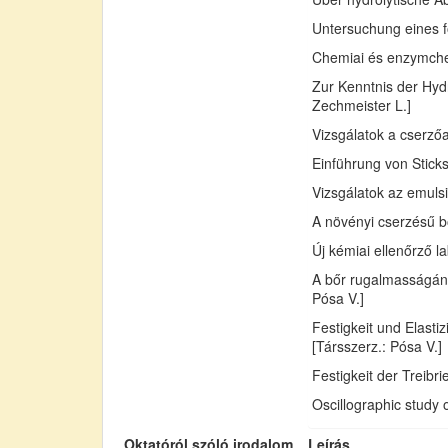
Untersuchung eines fo
Chemiai és enzymchemi
Zur Kenntnis der Hydr
Zechmeister L.]
Vizsgálatok a cserző
Einführung von Sticks
Vizsgálatok az emuls
A növényi cserzésű bő
Új kémiai ellenőrző l
A bőr rugalmasságán
Pósa V.]
Festigkeit und Elast
[Társszerz.: Pósa V.]
Festigkeit der Treib
Oscillographic study 
Oktatóról szóló irodalom
Leírás