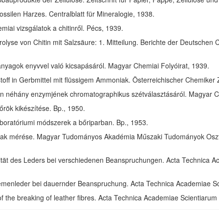
ssilen Harzes. Centralblatt für Mineralogie, 1938.
ai vizsgálatok a chitinről. Pécs, 1939.
olyse von Chitin mit Salzsäure: 1. Mitteilung. Berichte der Deutschen 
anyagok enyvvel való kicsapásáról. Magyar Chemiai Folyóirat, 1939.
toff in Gerbmittel mit flüssigem Ammoniak. Österreichischer Chemiker 
in néhány enzymjének chromatographikus szétválasztásáról. Magyar Ch
rök kikészítése. Bp., 1950.
aboratóriumi módszerek a bőriparban. Bp., 1953.
ak mérése. Magyar Tudományos Akadémia Műszaki Tudományok Osztál
izität des Leders bei verschiedenen Beanspruchungen. Acta Technica 
riemenleder bei dauernder Beanspruchung. Acta Technica Academiae S
of the breaking of leather fibres. Acta Technica Academiae Scientiaru