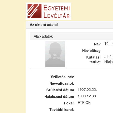
Az oktató adatai
Alap adatok
Tóth
Név
Név előtag
a bőr
Kutatási
kifej
terület
Születési név
Névváltozatok
1907.02.22.
Születési dátum
1990.12.30.
Halálozási dátum
ETE OK
Főkar
További karok