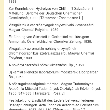
1939.
Zur Kenntnis der Hydrolyse von Chitin mit Salzsäure: 1.
Mitteilung. Berichte der Deutschen Chemischen
Gesellschaft, 1939. [Társszerz.: Zechmeister L.]
Vizsgálatok a cserzőanyagok enyvvel való kicsapásáról.
Magyar Chemiai Folyóirat, 1939.
Einführung von Stickstoff in Gerbmittel mit flüssigem
Ammoniak. Österreichischer Chemiker Zeitung, 1939.
Vizsgálatok az emulsin néhány enzymjének
chromatographikus szétválasztásáról. Magyar Chemiai
Folyóirat, 1939.
A növényi cserzésű bőrök kikészítése. Bp., 1950.
Új kémiai ellenőrző laboratóriumi módszerek a bőriparban.
Bp., 1953.
A bőr rugalmasságának mérése. Magyar Tudományos
Akadémia Műszaki Tudományok Osztályának Közleményei,
1955. 347-383. [Társszerz.: Pósa V.]
Festigkeit und Elastizität des Leders bei verschiedenen
Beanspruchungen. Acta Technica Academiae Scientiarum
Hungaricae, 1957. 291-310. [Társszerz.: Pósa V.]