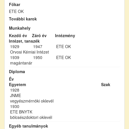
Főkar
ETE OK
További karok
Munkahely
Kezdő év
Záró év
Intézmény
Intézet, tanszék
1929
1947
ETE OK
Orvosi Kémiai Intézet
1939
1950
ETE OK
magántanár
Diploma
Év
Egyetem
Szak
1928
JNME
vegyészmérnöki oklevél
1930
ETE BNYTK
bölcsészdoktori oklevél
Egyéb tanulmányok