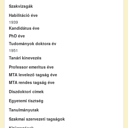
Szakvizsgák
Habilitáció éve
1939
Kandidátus éve
PhD éve
Tudományok doktora év
1951
Tanári kinevezés
Professor emeritus éve
MTA levelező tagság éve
MTA rendes tagság éve
Díszdoktori címek
Egyetemi tisztség
Tanulmányutak
Szakmai szervezeti tagságok
Kitüntetések