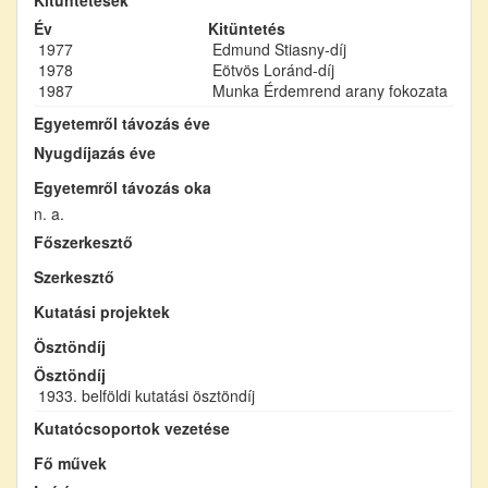
Év
Kitüntetés
1977
Edmund Stiasny-díj
1978
Eötvös Loránd-díj
1987
Munka Érdemrend arany fokozata
Egyetemről távozás éve
Nyugdíjazás éve
Egyetemről távozás oka
n. a.
Főszerkesztő
Szerkesztő
Kutatási projektek
Ösztöndíj
Ösztöndíj
1933. belföldi kutatási ösztöndíj
Kutatócsoportok vezetése
Fő művek