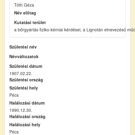
Tóth Géza
Név előtag
Kutatási terület
a bőrgyártás fiziko-kémiai kérdései, a Lignotán elnevezésű mű
Születési név
Névváltozatok
Születési dátum
1907.02.22.
Születési ország
Születési hely
Pécs
Halálozási dátum
1990.12.30.
Halálozási ország
Halálozási hely
Pécs