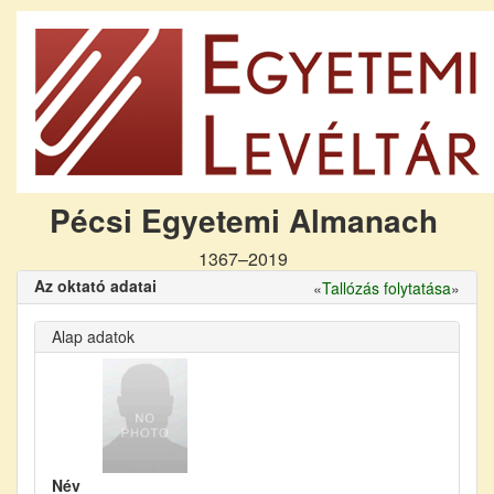
Pécsi Egyetemi Almanach
1367–2019
Az oktató adatai
«
Tallózás folytatása
»
Alap adatok
Név