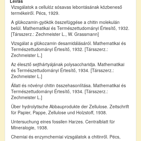
Leírás
Vizsgálatok a cellulóz sósavas lebontásának közbeneső
termékeiről. Pécs, 1929.
A glükozamin-gyökök összefüggése a chitin molekulán
belül. Mathematikai és Természettudományi Értesítő, 1932.
[Társszerz.: Zechmeister L., W. Grassmann]
Vizsgálat a glükozamin desamidálásáról. Mathematikai és
Természettudományi Értesítő, 1932. [Társszerz.:
Zechmeister L.]
Az élesztő sejthártyájának polysaccharidja. Mathematikai
és Természettudományi Értesítő, 1934. [Társszerz.:
Zechmeister L.]
Állati és növényi chitin összehasonlítása. Mathematikai és
Természettudományi Értesítő, 1934. [Társszerz.:
Zechmeister L.]
Über hydrolytische Abbauprodukte der Zellulose. Zeitschrift
für Papier, Pappe, Zellulose und Holzstoff, 1938.
Untersuchung eines fossilen Harzes. Centralblatt für
Mineralogie, 1938.
Chemiai és enzymchemiai vizsgálatok a chitinről. Pécs,