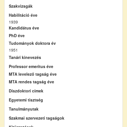
Szakvizsgák
Habilitáció éve
1939
Kandidátus éve
PhD éve
Tudományok doktora év
1951
Tanári kinevezés
Professor emeritus éve
MTA levelező tagság éve
MTA rendes tagság éve
Díszdoktori címek
Egyetemi tisztség
Tanulmányutak
Szakmai szervezeti tagságok
Kitüntetések