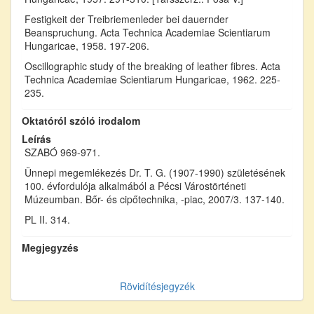
Festigkeit der Treibriemenleder bei dauernder
Beanspruchung. Acta Technica Academiae Scientiarum
Hungaricae, 1958. 197-206.
Oscillographic study of the breaking of leather fibres. Acta
Technica Academiae Scientiarum Hungaricae, 1962. 225-
235.
Oktatóról szóló irodalom
Leírás
SZABÓ 969-971.
Ünnepi megemlékezés Dr. T. G. (1907-1990) születésének
100. évfordulója alkalmából a Pécsi Várostörténeti
Múzeumban. Bőr- és cipőtechnika, -piac, 2007/3. 137-140.
PL II. 314.
Megjegyzés
Rövidítésjegyzék