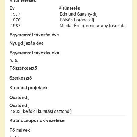
Év
Kitüntetés
1977
Edmund Stiasny-díj
1978
Eötvös Loránd-díj
1987
Munka Érdemrend arany fokozata
Egyetemről távozás éve
Nyugdíjazás éve
Egyetemről távozás oka
n. a.
Főszerkesztő
Szerkesztő
Kutatási projektek
Ösztöndíj
Ösztöndíj
1933. belföldi kutatási ösztöndíj
Kutatócsoportok vezetése
Fő művek