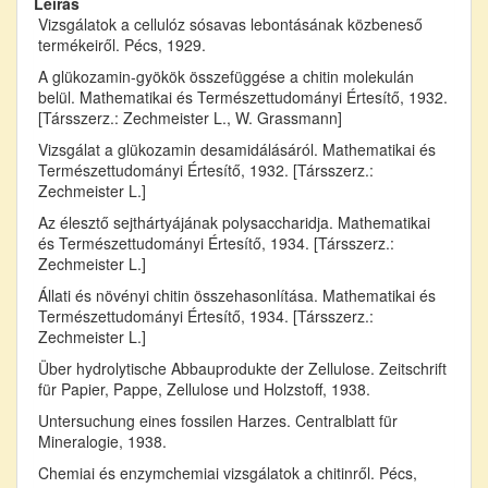
Leírás
Vizsgálatok a cellulóz sósavas lebontásának közbeneső
termékeiről. Pécs, 1929.
A glükozamin-gyökök összefüggése a chitin molekulán
belül. Mathematikai és Természettudományi Értesítő, 1932.
[Társszerz.: Zechmeister L., W. Grassmann]
Vizsgálat a glükozamin desamidálásáról. Mathematikai és
Természettudományi Értesítő, 1932. [Társszerz.:
Zechmeister L.]
Az élesztő sejthártyájának polysaccharidja. Mathematikai
és Természettudományi Értesítő, 1934. [Társszerz.:
Zechmeister L.]
Állati és növényi chitin összehasonlítása. Mathematikai és
Természettudományi Értesítő, 1934. [Társszerz.:
Zechmeister L.]
Über hydrolytische Abbauprodukte der Zellulose. Zeitschrift
für Papier, Pappe, Zellulose und Holzstoff, 1938.
Untersuchung eines fossilen Harzes. Centralblatt für
Mineralogie, 1938.
Chemiai és enzymchemiai vizsgálatok a chitinről. Pécs,