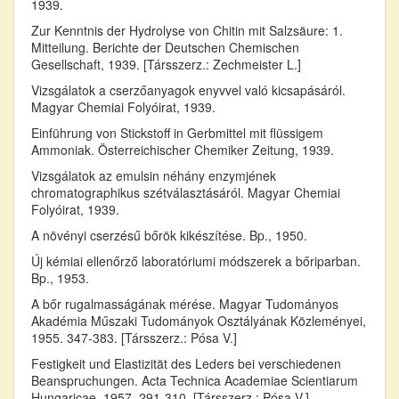
1939.
Zur Kenntnis der Hydrolyse von Chitin mit Salzsäure: 1.
Mitteilung. Berichte der Deutschen Chemischen
Gesellschaft, 1939. [Társszerz.: Zechmeister L.]
Vizsgálatok a cserzőanyagok enyvvel való kicsapásáról.
Magyar Chemiai Folyóirat, 1939.
Einführung von Stickstoff in Gerbmittel mit flüssigem
Ammoniak. Österreichischer Chemiker Zeitung, 1939.
Vizsgálatok az emulsin néhány enzymjének
chromatographikus szétválasztásáról. Magyar Chemiai
Folyóirat, 1939.
A növényi cserzésű bőrök kikészítése. Bp., 1950.
Új kémiai ellenőrző laboratóriumi módszerek a bőriparban.
Bp., 1953.
A bőr rugalmasságának mérése. Magyar Tudományos
Akadémia Műszaki Tudományok Osztályának Közleményei,
1955. 347-383. [Társszerz.: Pósa V.]
Festigkeit und Elastizität des Leders bei verschiedenen
Beanspruchungen. Acta Technica Academiae Scientiarum
Hungaricae, 1957. 291-310. [Társszerz.: Pósa V.]