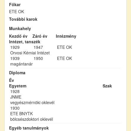
Főkar
ETE OK
További karok
Munkahely
Kezdő év
Záró év
Intézmény
Intézet, tanszék
1929
1947
ETE OK
Orvosi Kémiai Intézet
1939
1950
ETE OK
magántanár
Diploma
Év
Egyetem
Szak
1928
JNME
vegyészmérnöki oklevél
1930
ETE BNYTK
bölcsészdoktori oklevél
Egyéb tanulmányok