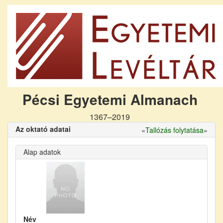
Pécsi Egyetemi Almanach
1367–2019
Az oktató adatai
«
Tallózás folytatása
»
Alap adatok
Név