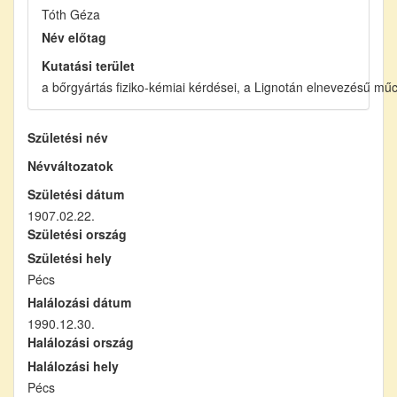
Tóth Géza
Név előtag
Kutatási terület
a bőrgyártás fiziko-kémiai kérdései, a Lignotán elnevezésű mű
Születési név
Névváltozatok
Születési dátum
1907.02.22.
Születési ország
Születési hely
Pécs
Halálozási dátum
1990.12.30.
Halálozási ország
Halálozási hely
Pécs