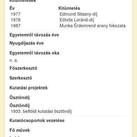
Év
Kitüntetés
1977
Edmund Stiasny-díj
1978
Eötvös Loránd-díj
1987
Munka Érdemrend arany fokozata
Egyetemről távozás éve
Nyugdíjazás éve
Egyetemről távozás oka
n. a.
Főszerkesztő
Szerkesztő
Kutatási projektek
Ösztöndíj
Ösztöndíj
1933. belföldi kutatási ösztöndíj
Kutatócsoportok vezetése
Fő művek