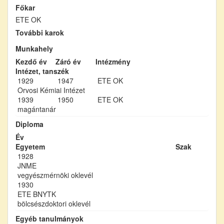
Főkar
ETE OK
További karok
Munkahely
Kezdő év
Záró év
Intézmény
Intézet, tanszék
1929
1947
ETE OK
Orvosi Kémiai Intézet
1939
1950
ETE OK
magántanár
Diploma
Év
Egyetem
Szak
1928
JNME
vegyészmérnöki oklevél
1930
ETE BNYTK
bölcsészdoktori oklevél
Egyéb tanulmányok