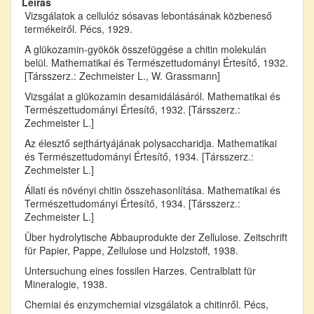
Leírás
Vizsgálatok a cellulóz sósavas lebontásának közbeneső
termékeiről. Pécs, 1929.
A glükozamin-gyökök összefüggése a chitin molekulán
belül. Mathematikai és Természettudományi Értesítő, 1932.
[Társszerz.: Zechmeister L., W. Grassmann]
Vizsgálat a glükozamin desamidálásáról. Mathematikai és
Természettudományi Értesítő, 1932. [Társszerz.:
Zechmeister L.]
Az élesztő sejthártyájának polysaccharidja. Mathematikai
és Természettudományi Értesítő, 1934. [Társszerz.:
Zechmeister L.]
Állati és növényi chitin összehasonlítása. Mathematikai és
Természettudományi Értesítő, 1934. [Társszerz.:
Zechmeister L.]
Über hydrolytische Abbauprodukte der Zellulose. Zeitschrift
für Papier, Pappe, Zellulose und Holzstoff, 1938.
Untersuchung eines fossilen Harzes. Centralblatt für
Mineralogie, 1938.
Chemiai és enzymchemiai vizsgálatok a chitinről. Pécs,