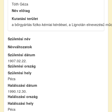
Tóth Géza
Név előtag
Kutatási terület
a bőrgyártás fiziko-kémiai kérdései, a Lignotán elnevezésű mű
Születési név
Névváltozatok
Születési dátum
1907.02.22.
Születési ország
Születési hely
Pécs
Halálozási dátum
1990.12.30.
Halálozási ország
Halálozási hely
Pécs