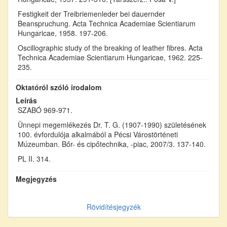
Festigkeit der Treibriemenleder bei dauernder
Beanspruchung. Acta Technica Academiae Scientiarum
Hungaricae, 1958. 197-206.
Oscillographic study of the breaking of leather fibres. Acta
Technica Academiae Scientiarum Hungaricae, 1962. 225-
235.
Oktatóról szóló irodalom
Leírás
SZABÓ 969-971.
Ünnepi megemlékezés Dr. T. G. (1907-1990) születésének
100. évfordulója alkalmából a Pécsi Várostörténeti
Múzeumban. Bőr- és cipőtechnika, -piac, 2007/3. 137-140.
PL II. 314.
Megjegyzés
Rövidítésjegyzék