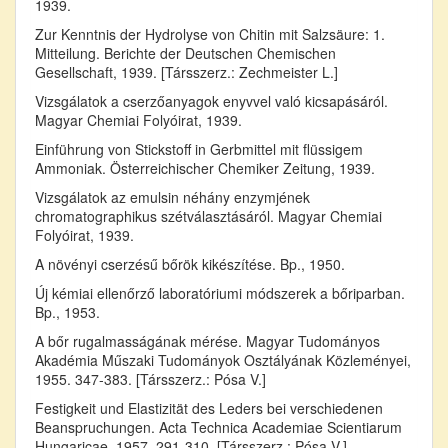
1939.
Zur Kenntnis der Hydrolyse von Chitin mit Salzsäure: 1.
Mitteilung. Berichte der Deutschen Chemischen
Gesellschaft, 1939. [Társszerz.: Zechmeister L.]
Vizsgálatok a cserzőanyagok enyvvel való kicsapásáról.
Magyar Chemiai Folyóirat, 1939.
Einführung von Stickstoff in Gerbmittel mit flüssigem
Ammoniak. Österreichischer Chemiker Zeitung, 1939.
Vizsgálatok az emulsin néhány enzymjének
chromatographikus szétválasztásáról. Magyar Chemiai
Folyóirat, 1939.
A növényi cserzésű bőrök kikészítése. Bp., 1950.
Új kémiai ellenőrző laboratóriumi módszerek a bőriparban.
Bp., 1953.
A bőr rugalmasságának mérése. Magyar Tudományos
Akadémia Műszaki Tudományok Osztályának Közleményei,
1955. 347-383. [Társszerz.: Pósa V.]
Festigkeit und Elastizität des Leders bei verschiedenen
Beanspruchungen. Acta Technica Academiae Scientiarum
Hungaricae, 1957. 291-310. [Társszerz.: Pósa V.]