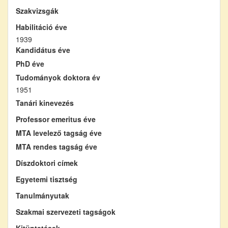
Szakvizsgák
Habilitáció éve
1939
Kandidátus éve
PhD éve
Tudományok doktora év
1951
Tanári kinevezés
Professor emeritus éve
MTA levelező tagság éve
MTA rendes tagság éve
Díszdoktori címek
Egyetemi tisztség
Tanulmányutak
Szakmai szervezeti tagságok
Kitüntetések