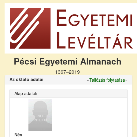
Pécsi Egyetemi Almanach
1367–2019
Az oktató adatai
«
Tallózás folytatása
»
Alap adatok
Név