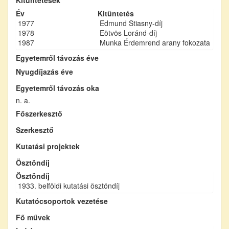
Év
Kitüntetés
1977
Edmund Stiasny-díj
1978
Eötvös Loránd-díj
1987
Munka Érdemrend arany fokozata
Egyetemről távozás éve
Nyugdíjazás éve
Egyetemről távozás oka
n. a.
Főszerkesztő
Szerkesztő
Kutatási projektek
Ösztöndíj
Ösztöndíj
1933. belföldi kutatási ösztöndíj
Kutatócsoportok vezetése
Fő művek