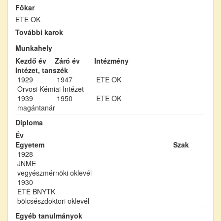
Főkar
ETE OK
További karok
Munkahely
Kezdő év
Záró év
Intézmény
Intézet, tanszék
1929
1947
ETE OK
Orvosi Kémiai Intézet
1939
1950
ETE OK
magántanár
Diploma
Év
Egyetem
Szak
1928
JNME
vegyészmérnöki oklevél
1930
ETE BNYTK
bölcsészdoktori oklevél
Egyéb tanulmányok