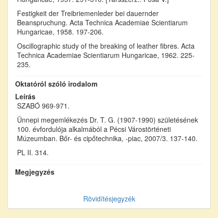
Festigkeit der Treibriemenleder bei dauernder
Beanspruchung. Acta Technica Academiae Scientiarum
Hungaricae, 1958. 197-206.
Oscillographic study of the breaking of leather fibres. Acta
Technica Academiae Scientiarum Hungaricae, 1962. 225-
235.
Oktatóról szóló irodalom
Leírás
SZABÓ 969-971.
Ünnepi megemlékezés Dr. T. G. (1907-1990) születésének
100. évfordulója alkalmából a Pécsi Várostörténeti
Múzeumban. Bőr- és cipőtechnika, -piac, 2007/3. 137-140.
PL II. 314.
Megjegyzés
Rövidítésjegyzék