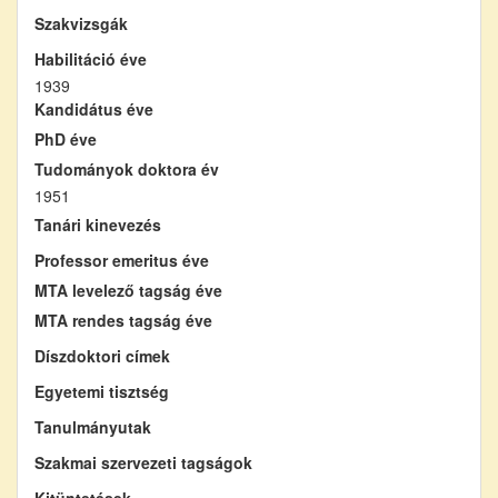
Szakvizsgák
Habilitáció éve
1939
Kandidátus éve
PhD éve
Tudományok doktora év
1951
Tanári kinevezés
Professor emeritus éve
MTA levelező tagság éve
MTA rendes tagság éve
Díszdoktori címek
Egyetemi tisztség
Tanulmányutak
Szakmai szervezeti tagságok
Kitüntetések