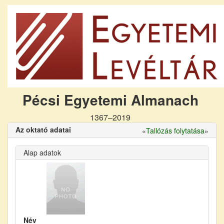
Pécsi Egyetemi Almanach
1367–2019
Az oktató adatai
«
Tallózás folytatása
»
Alap adatok
Név