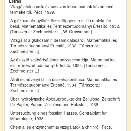
Leírás
Vizsgálatok a cellulóz sósavas lebontásának közbeneső
termékeiről. Pécs, 1929.
A glükozamin-gyökök összefüggése a chitin molekulán
belül. Mathematikai és Természettudományi Értesítő, 1932.
[Társszerz.: Zechmeister L., W. Grassmann]
Vizsgálat a glükozamin desamidálásáról. Mathematikai és
Természettudományi Értesítő, 1932. [Társszerz.:
Zechmeister L.]
Az élesztő sejthártyájának polysaccharidja. Mathematikai
és Természettudományi Értesítő, 1934. [Társszerz.:
Zechmeister L.]
Állati és növényi chitin összehasonlítása. Mathematikai és
Természettudományi Értesítő, 1934. [Társszerz.:
Zechmeister L.]
Über hydrolytische Abbauprodukte der Zellulose. Zeitschrift
für Papier, Pappe, Zellulose und Holzstoff, 1938.
Untersuchung eines fossilen Harzes. Centralblatt für
Mineralogie, 1938.
Chemiai és enzymchemiai vizsgálatok a chitinről. Pécs,