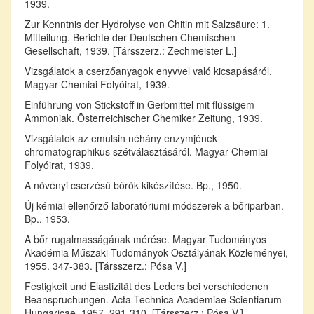
1939.
Zur Kenntnis der Hydrolyse von Chitin mit Salzsäure: 1.
Mitteilung. Berichte der Deutschen Chemischen
Gesellschaft, 1939. [Társszerz.: Zechmeister L.]
Vizsgálatok a cserzőanyagok enyvvel való kicsapásáról.
Magyar Chemiai Folyóirat, 1939.
Einführung von Stickstoff in Gerbmittel mit flüssigem
Ammoniak. Österreichischer Chemiker Zeitung, 1939.
Vizsgálatok az emulsin néhány enzymjének
chromatographikus szétválasztásáról. Magyar Chemiai
Folyóirat, 1939.
A növényi cserzésű bőrök kikészítése. Bp., 1950.
Új kémiai ellenőrző laboratóriumi módszerek a bőriparban.
Bp., 1953.
A bőr rugalmasságának mérése. Magyar Tudományos
Akadémia Műszaki Tudományok Osztályának Közleményei,
1955. 347-383. [Társszerz.: Pósa V.]
Festigkeit und Elastizität des Leders bei verschiedenen
Beanspruchungen. Acta Technica Academiae Scientiarum
Hungaricae, 1957. 291-310. [Társszerz.: Pósa V.]