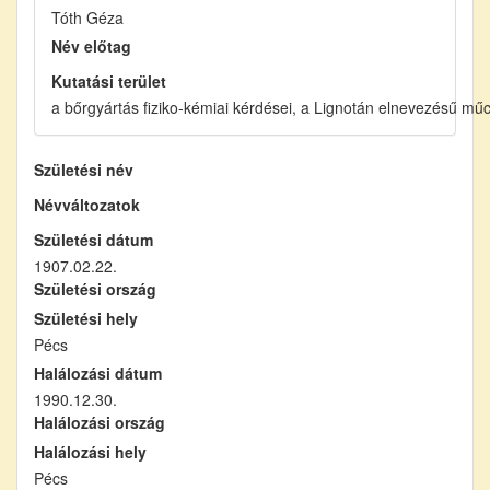
Tóth Géza
Név előtag
Kutatási terület
a bőrgyártás fiziko-kémiai kérdései, a Lignotán elnevezésű mű
Születési név
Névváltozatok
Születési dátum
1907.02.22.
Születési ország
Születési hely
Pécs
Halálozási dátum
1990.12.30.
Halálozási ország
Halálozási hely
Pécs