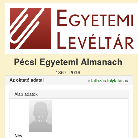
Pécsi Egyetemi Almanach
1367–2019
Az oktató adatai
«
Tallózás folytatása
»
Alap adatok
Név