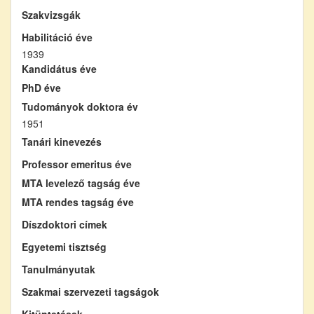
Szakvizsgák
Habilitáció éve
1939
Kandidátus éve
PhD éve
Tudományok doktora év
1951
Tanári kinevezés
Professor emeritus éve
MTA levelező tagság éve
MTA rendes tagság éve
Díszdoktori címek
Egyetemi tisztség
Tanulmányutak
Szakmai szervezeti tagságok
Kitüntetések