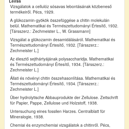
Leírás
Vizsgálatok a cellulóz sósavas lebontásának közbeneső
termékeiről. Pécs, 1929.
A glükozamin-gyökök összefüggése a chitin molekulán
belül. Mathematikai és Természettudományi Értesítő, 1932.
[Társszerz.: Zechmeister L., W. Grassmann]
Vizsgálat a glükozamin desamidálásáról. Mathematikai és
Természettudományi Értesítő, 1932. [Társszerz.:
Zechmeister L.]
Az élesztő sejthártyájának polysaccharidja. Mathematikai
és Természettudományi Értesítő, 1934. [Társszerz.:
Zechmeister L.]
Állati és növényi chitin összehasonlítása. Mathematikai és
Természettudományi Értesítő, 1934. [Társszerz.:
Zechmeister L.]
Über hydrolytische Abbauprodukte der Zellulose. Zeitschrift
für Papier, Pappe, Zellulose und Holzstoff, 1938.
Untersuchung eines fossilen Harzes. Centralblatt für
Mineralogie, 1938.
Chemiai és enzymchemiai vizsgálatok a chitinről. Pécs,