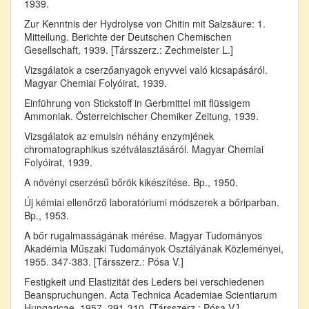
1939.
Zur Kenntnis der Hydrolyse von Chitin mit Salzsäure: 1.
Mitteilung. Berichte der Deutschen Chemischen
Gesellschaft, 1939. [Társszerz.: Zechmeister L.]
Vizsgálatok a cserzőanyagok enyvvel való kicsapásáról.
Magyar Chemiai Folyóirat, 1939.
Einführung von Stickstoff in Gerbmittel mit flüssigem
Ammoniak. Österreichischer Chemiker Zeitung, 1939.
Vizsgálatok az emulsin néhány enzymjének
chromatographikus szétválasztásáról. Magyar Chemiai
Folyóirat, 1939.
A növényi cserzésű bőrök kikészítése. Bp., 1950.
Új kémiai ellenőrző laboratóriumi módszerek a bőriparban.
Bp., 1953.
A bőr rugalmasságának mérése. Magyar Tudományos
Akadémia Műszaki Tudományok Osztályának Közleményei,
1955. 347-383. [Társszerz.: Pósa V.]
Festigkeit und Elastizität des Leders bei verschiedenen
Beanspruchungen. Acta Technica Academiae Scientiarum
Hungaricae, 1957. 291-310. [Társszerz.: Pósa V.]