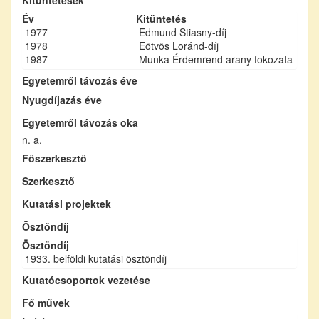
Év
Kitüntetés
1977
Edmund Stiasny-díj
1978
Eötvös Loránd-díj
1987
Munka Érdemrend arany fokozata
Egyetemről távozás éve
Nyugdíjazás éve
Egyetemről távozás oka
n. a.
Főszerkesztő
Szerkesztő
Kutatási projektek
Ösztöndíj
Ösztöndíj
1933. belföldi kutatási ösztöndíj
Kutatócsoportok vezetése
Fő művek