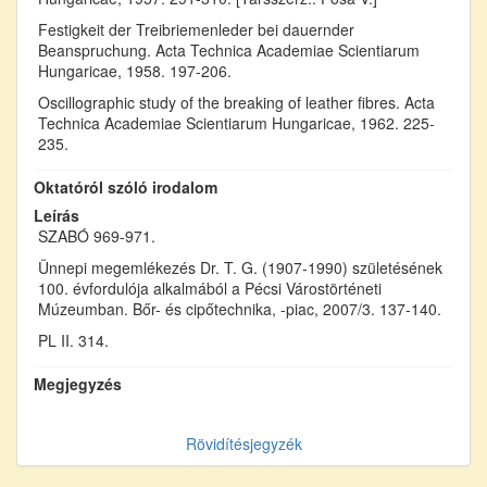
Festigkeit der Treibriemenleder bei dauernder
Beanspruchung. Acta Technica Academiae Scientiarum
Hungaricae, 1958. 197-206.
Oscillographic study of the breaking of leather fibres. Acta
Technica Academiae Scientiarum Hungaricae, 1962. 225-
235.
Oktatóról szóló irodalom
Leírás
SZABÓ 969-971.
Ünnepi megemlékezés Dr. T. G. (1907-1990) születésének
100. évfordulója alkalmából a Pécsi Várostörténeti
Múzeumban. Bőr- és cipőtechnika, -piac, 2007/3. 137-140.
PL II. 314.
Megjegyzés
Rövidítésjegyzék