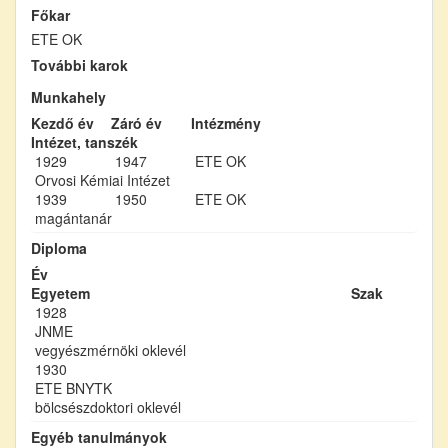
Főkar
ETE OK
További karok
Munkahely
Kezdő év
Záró év
Intézmény
Intézet, tanszék
1929
1947
ETE OK
Orvosi Kémiai Intézet
1939
1950
ETE OK
magántanár
Diploma
Év
Egyetem
Szak
1928
JNME
vegyészmérnöki oklevél
1930
ETE BNYTK
bölcsészdoktori oklevél
Egyéb tanulmányok