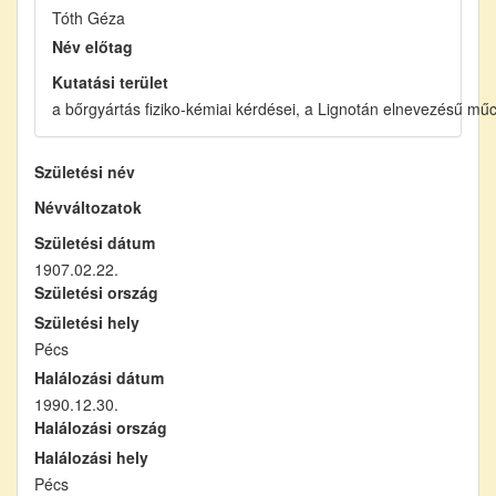
Tóth Géza
Név előtag
Kutatási terület
a bőrgyártás fiziko-kémiai kérdései, a Lignotán elnevezésű mű
Születési név
Névváltozatok
Születési dátum
1907.02.22.
Születési ország
Születési hely
Pécs
Halálozási dátum
1990.12.30.
Halálozási ország
Halálozási hely
Pécs