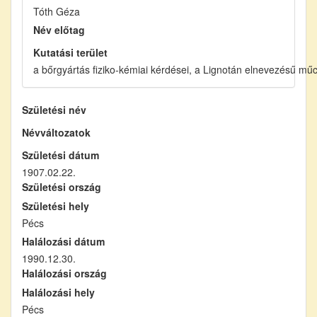
Tóth Géza
Név előtag
Kutatási terület
a bőrgyártás fiziko-kémiai kérdései, a Lignotán elnevezésű mű
Születési név
Névváltozatok
Születési dátum
1907.02.22.
Születési ország
Születési hely
Pécs
Halálozási dátum
1990.12.30.
Halálozási ország
Halálozási hely
Pécs