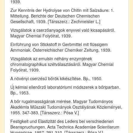
1939.
Zur Kenntnis der Hydrolyse von Chitin mit Salzsäure: 1.
Mitteilung. Berichte der Deutschen Chemischen
Gesellschaft, 1939. [Társszerz.: Zechmeister L.]
Vizsgálatok a cserzőanyagok enyvvel való kicsapásáról.
Magyar Chemiai Folyóirat, 1939.
Einführung von Stickstoff in Gerbmittel mit flüssigem
Ammoniak. Österreichischer Chemiker Zeitung, 1939.
Vizsgálatok az emulsin néhány enzymjének
chromatographikus szétválasztásáról. Magyar Chemiai
Folyóirat, 1939.
A növényi cserzésű bőrök kikészítése. Bp., 1950.
Új kémiai ellenőrző laboratóriumi módszerek a bőriparban.
Bp., 1953.
A bőr rugalmasságának mérése. Magyar Tudományos
Akadémia Műszaki Tudományok Osztályának Közleményei,
1955. 347-383. [Társszerz.: Pósa V.]
Festigkeit und Elastizität des Leders bei verschiedenen
Beanspruchungen. Acta Technica Academiae Scientiarum
Hungaricae, 1957. 291-310. [Társszerz.: Pósa V.]