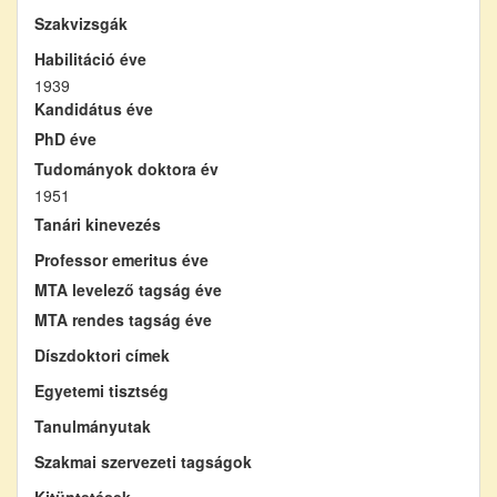
Szakvizsgák
Habilitáció éve
1939
Kandidátus éve
PhD éve
Tudományok doktora év
1951
Tanári kinevezés
Professor emeritus éve
MTA levelező tagság éve
MTA rendes tagság éve
Díszdoktori címek
Egyetemi tisztség
Tanulmányutak
Szakmai szervezeti tagságok
Kitüntetések