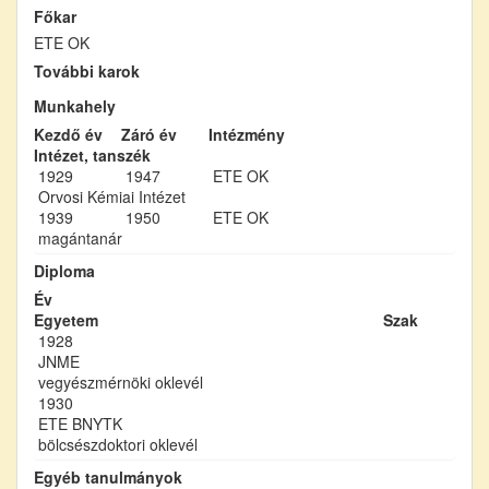
Főkar
ETE OK
További karok
Munkahely
Kezdő év
Záró év
Intézmény
Intézet, tanszék
1929
1947
ETE OK
Orvosi Kémiai Intézet
1939
1950
ETE OK
magántanár
Diploma
Év
Egyetem
Szak
1928
JNME
vegyészmérnöki oklevél
1930
ETE BNYTK
bölcsészdoktori oklevél
Egyéb tanulmányok