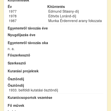
Év
Kitüntetés
1977
Edmund Stiasny-díj
1978
Eötvös Loránd-díj
1987
Munka Érdemrend arany fokozata
Egyetemről távozás éve
Nyugdíjazás éve
Egyetemről távozás oka
n. a.
Főszerkesztő
Szerkesztő
Kutatási projektek
Ösztöndíj
Ösztöndíj
1933. belföldi kutatási ösztöndíj
Kutatócsoportok vezetése
Fő művek