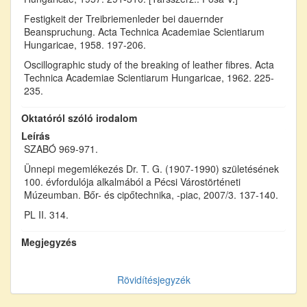
Festigkeit der Treibriemenleder bei dauernder
Beanspruchung. Acta Technica Academiae Scientiarum
Hungaricae, 1958. 197-206.
Oscillographic study of the breaking of leather fibres. Acta
Technica Academiae Scientiarum Hungaricae, 1962. 225-
235.
Oktatóról szóló irodalom
Leírás
SZABÓ 969-971.
Ünnepi megemlékezés Dr. T. G. (1907-1990) születésének
100. évfordulója alkalmából a Pécsi Várostörténeti
Múzeumban. Bőr- és cipőtechnika, -piac, 2007/3. 137-140.
PL II. 314.
Megjegyzés
Rövidítésjegyzék