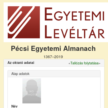
Pécsi Egyetemi Almanach
1367–2019
Az oktató adatai
«
Tallózás folytatása
»
Alap adatok
Név