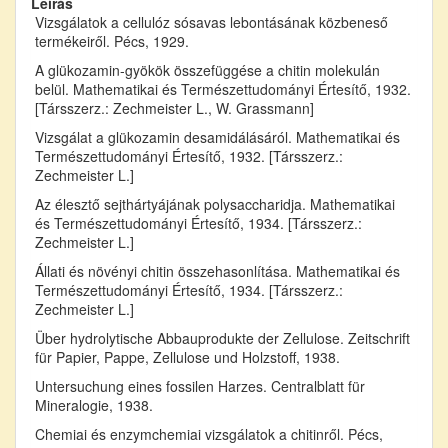
Leírás
Vizsgálatok a cellulóz sósavas lebontásának közbeneső
termékeiről. Pécs, 1929.
A glükozamin-gyökök összefüggése a chitin molekulán
belül. Mathematikai és Természettudományi Értesítő, 1932.
[Társszerz.: Zechmeister L., W. Grassmann]
Vizsgálat a glükozamin desamidálásáról. Mathematikai és
Természettudományi Értesítő, 1932. [Társszerz.:
Zechmeister L.]
Az élesztő sejthártyájának polysaccharidja. Mathematikai
és Természettudományi Értesítő, 1934. [Társszerz.:
Zechmeister L.]
Állati és növényi chitin összehasonlítása. Mathematikai és
Természettudományi Értesítő, 1934. [Társszerz.:
Zechmeister L.]
Über hydrolytische Abbauprodukte der Zellulose. Zeitschrift
für Papier, Pappe, Zellulose und Holzstoff, 1938.
Untersuchung eines fossilen Harzes. Centralblatt für
Mineralogie, 1938.
Chemiai és enzymchemiai vizsgálatok a chitinről. Pécs,